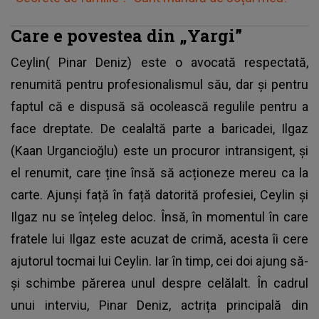
Care e povestea din „Yargi”
Ceylin(
Pinar Deniz
) este o avocată respectată,
renumită pentru profesionalismul său, dar și pentru
faptul că e dispusă să ocolească regulile pentru a
face dreptate. De cealaltă parte a baricadei, Ilgaz
(Kaan Urgancioğlu) este un procuror intransigent, și
el renumit, care ține însă să acționeze mereu ca la
carte. Ajunși față în față datorită profesiei, Ceylin și
Ilgaz nu se înțeleg deloc. Însă, în momentul în care
fratele lui Ilgaz este acuzat de crimă, acesta îi cere
ajutorul tocmai lui Ceylin. Iar în timp, cei doi ajung să-
și schimbe părerea unul despre celălalt. În cadrul
unui interviu, Pinar Deniz, actrița principală din