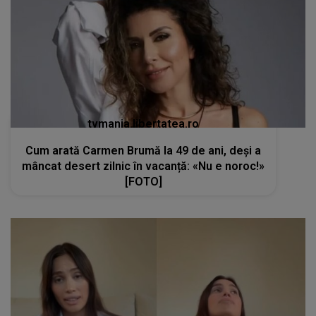
tvmania.libertatea.ro
Cum arată Carmen Brumă la 49 de ani, deși a
mâncat desert zilnic în vacanță: «Nu e noroc!»
[FOTO]