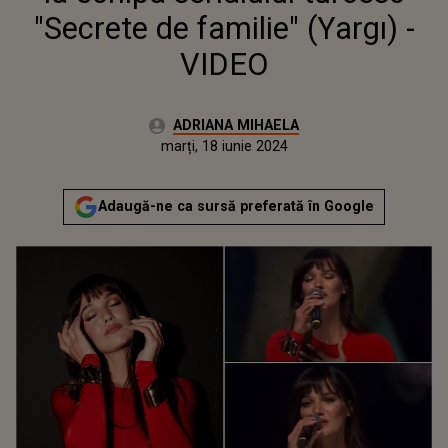
"Secrete de familie" (Yargı) -
VIDEO
Autor:
ADRIANA MIHAELA
Publicat:
marți, 18 iunie 2024
Actualizat:
marți, 18 iunie 2024
Adaugă-ne ca sursă preferată în Google