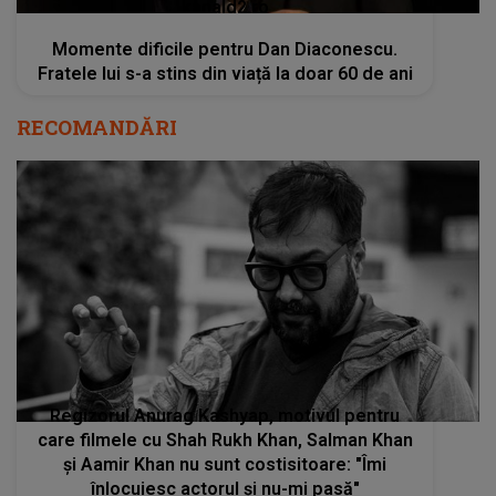
kanald2.ro
Momente dificile pentru Dan Diaconescu.
Fratele lui s-a stins din viață la doar 60 de ani
RECOMANDĂRI
Regizorul Anurag Kashyap, motivul pentru
care filmele cu Shah Rukh Khan, Salman Khan
și Aamir Khan nu sunt costisitoare: "Îmi
înlocuiesc actorul și nu-mi pasă"