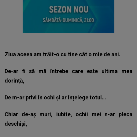
Ziua aceea am trăit-o cu tine cât o mie de ani.
De-ar fi să mă întrebe care este ultima mea
dorință,
De m-ar privi în ochi și ar înțelege totul…
Chiar de-aș muri, iubite, ochii mei n-ar pleca
deschiși,