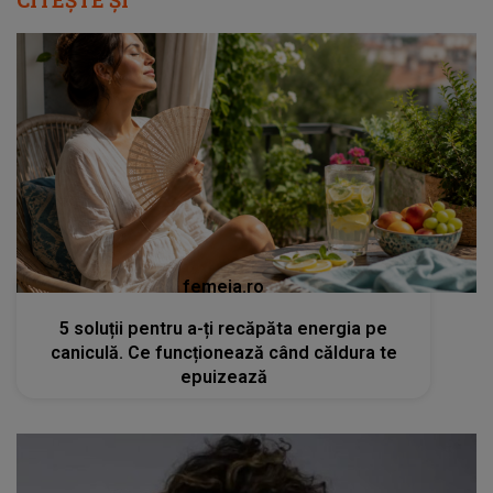
CITEȘTE ȘI
femeia.ro
5 soluții pentru a-ți recăpăta energia pe
caniculă. Ce funcționează când căldura te
epuizează