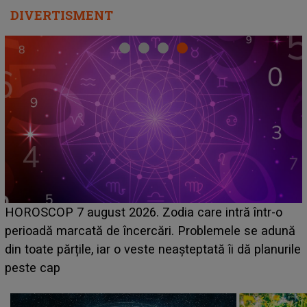
DIVERTISMENT
Emanuel a ținut ACEST DETALIU ASCUNS până
acum! În fața Alexandrei, concurentul din Casa Iubiri
nă
face o MĂRTURISIRE NEAȘTEPTATĂ despre mam
rile
sa: "I-am spus și ei în față, eu nu te iubesc pentru
că..."