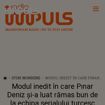
Radio Impuls
STIRI MONDENE
MODUL INEDIT ÎN CARE PINAR
DENIZ ȘI-A LUAT RĂMAS BUN
Modul inedit în care Pınar
DE LA ECHIPA SERIALULUI
TURCESC "SECRETE DE FAMILIE"
Deniz și-a luat rămas bun de
(YARGI) - VIDEO
la echipa serialului turcesc