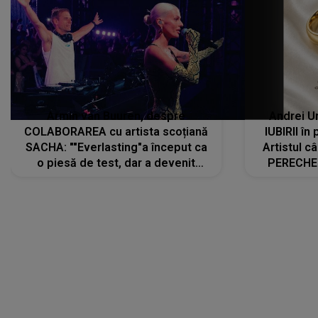
Armin van Buuren, despre
Andrei U
COLABORAREA cu artista scoțiană
IUBIRII în
SACHA: ""Everlasting"a început ca
Artistul 
o piesă de test, dar a devenit
PERECHE 
imediat preferata fanilor. Sacha și
care aleg
cu mine știam că nu am putea să o
același dr
păstrăm doar pentru noi prea mult
R
timp"