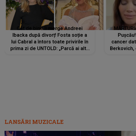
Cât de bine îi merge Andreei
MĂRTURIA
Ibacka după divorț! Fosta soție a
Pușcău!
lui Cabral a întors toate privirile în
cancer dato
prima zi de UNTOLD: „Parcă ai altă
Berkovich, 
strălucire, emani putere,
accident ru
încredere, siguranță...”
Dacă nu 
LANSĂRI MUZICALE