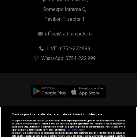
Romexpo Intrarea C,
Pavilion T, sector 1
office@radioimpuls.ro
LIVE : 0754-222.999
WhatsApp: 0754-222.999
© 2019-2026 DOGAN MEDIA INTERNATIONAL SA, Toate
Nouă ne pasă ca datele tale personale să rămână confidențiale
drepturile rezervate.
Noi și partenerii noștri
589
stocăm și/sau accesăm informații pe dispozitivul dvs., precum identificatorii cookie unici pentru
prelucrarea datelor cu caracter personal. Puteți accepta sau gestiona preferințele dvs. făcând clic mai jos, respectiv vă
puteți opune utilizării unui interes legitim în orice moment pe pagina cu politica de confidențialitate. Aceste alegeri vor fi
raportate partenerilor noștri și nu vă vor afecta navigarea.
Mai multe detalii
Noi si partenerii nostri (retelele de socializare si agentiile de publicitate partenere, precum si furnizorii nostri de servicii de
date analitice) prelucram date pentru a permite website-ului sa functioneze, pentru a personaliza continutul si anunturile