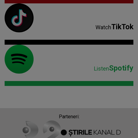
TikTok
Watch
Spotify
Listen
Parteneri: