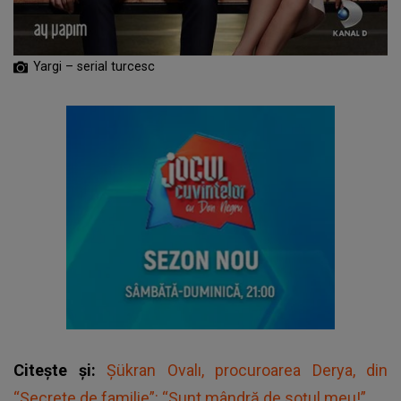
Yargi – serial turcesc
Citește și:
Şükran Ovalı, procuroarea Derya, din
“Secrete de familie”: “Sunt mândră de soțul meu!”