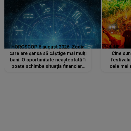
HOROSCOP 6 august 2026. Zodia
LINE-UP 
care are șansa să câștige mai mulți
Cine sunt
bani. O oportunitate neașteptată îi
festivalu
poate schimba situația financiară
cele mai 
la început de lună
sc