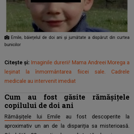
Emile, băiețelul de doi ani şi jumătate a dispărut din curtea
bunicilor
Citește și:
Imaginile durerii! Mama Andreei Morega a
leșinat la înmormântarea fiicei sale. Cadrele
medicale au intervenit imediat
Cum au fost găsite rămășițele
copilului de doi ani
Rămășițele lui Emile
au fost descoperite la
aproximativ un an de la dispariția sa misterioasă.