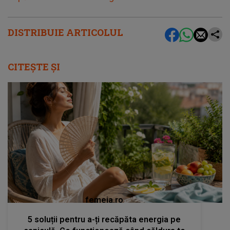
DISTRIBUIE ARTICOLUL
CITEȘTE ȘI
femeia.ro
5 soluții pentru a-ți recăpăta energia pe