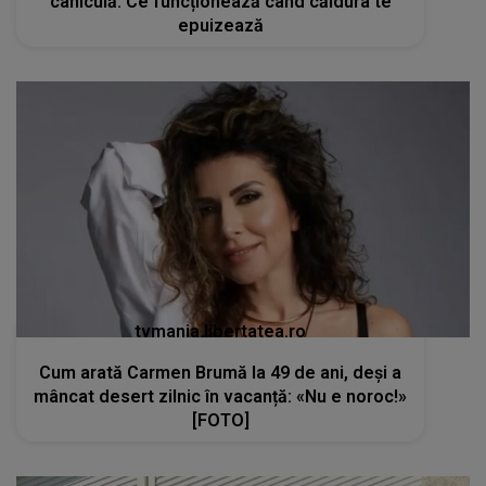
caniculă. Ce funcționează când căldura te
epuizează
tvmania.libertatea.ro
Cum arată Carmen Brumă la 49 de ani, deși a
mâncat desert zilnic în vacanță: «Nu e noroc!»
[FOTO]