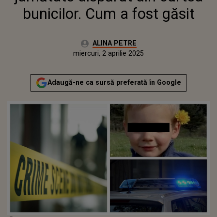
bunicilor. Cum a fost găsit
Autor:
ALINA PETRE
Publicat:
marți, 2 aprilie 2024
Actualizat:
miercuri, 2 aprilie 2025
Adaugă-ne ca sursă preferată în Google