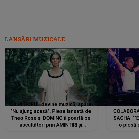
LANSĂRI MUZICALE
Când DORUL devine muzică, apare
Armin 
"Nu ajung acasă". Piesa lansată de
COLABORAR
Theo Rose și DOMINO îi poartă pe
SACHA: ""E
ascultători prin AMINTIRI și
o piesă 
REGĂSIRI, iar drumul emoțiilor
imediat pre
trece prin sufletul publicului:
cu mine șt