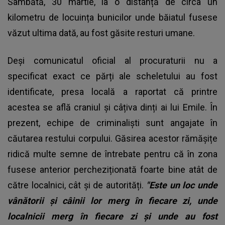
Sâmbătă, 30 martie, la o distanță de circa un
kilometru de locuința bunicilor unde băiatul fusese
văzut ultima dată, au fost găsite resturi umane.
Deși comunicatul oficial al procuraturii nu a
specificat exact ce părți ale scheletului au fost
identificate, presa locală a raportat că printre
acestea se află craniul și câțiva dinți ai lui Emile. În
prezent, echipe de criminaliști sunt angajate în
căutarea restului corpului. Găsirea acestor rămășițe
ridică multe semne de întrebate pentru că în zona
fusese anterior percheziționată foarte bine atât de
către localnici, cât și de autorități.
"Este un loc unde
vânătorii şi câinii lor merg în fiecare zi, unde
localnicii merg în fiecare zi şi unde au fost