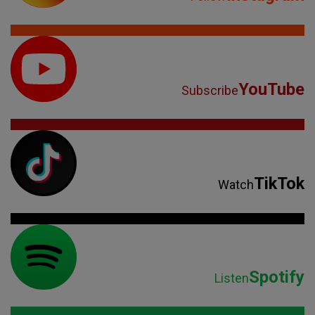
YouTube
Subscribe
TikTok
Watch
Spotify
Listen