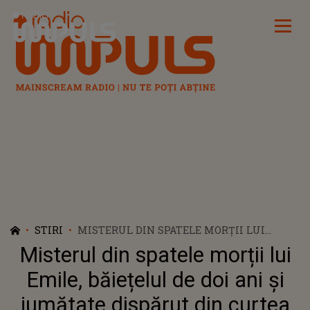
Radio Impuls
STIRI
MISTERUL DIN SPATELE MORȚII LUI
EMILE, BĂIEȚELUL DE DOI ANI ŞI
Misterul din spatele morții lui
JUMĂTATE DISPĂRUT DIN CURTEA
BUNICILOR. CUM A FOST GĂSIT
Emile, băiețelul de doi ani şi
jumătate dispărut din curtea