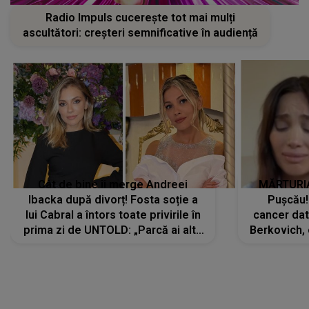
Radio Impuls cucerește tot mai mulți
ascultători: creșteri semnificative în audiență
Cât de bine îi merge Andreei
MĂRTURIA
Ibacka după divorț! Fosta soție a
Pușcău!
lui Cabral a întors toate privirile în
cancer dato
prima zi de UNTOLD: „Parcă ai altă
Berkovich, 
strălucire, emani putere,
accident ru
încredere, siguranță...”
Dacă nu 