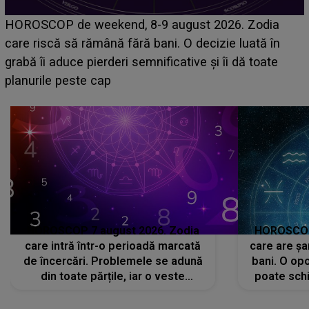
Emanuel a ținut ACEST DETALIU ASCUNS până
acum! În fața Alexandrei, concurentul din Casa Iubirii
face o MĂRTURISIRE NEAȘTEPTATĂ despre mama
sa: "I-am spus și ei în față, eu nu te iubesc pentru
că..."
HOROSCOP 7 august 2026. Zodia
HOROSCOP 
care intră într-o perioadă marcată
care are șa
de încercări. Problemele se adună
bani. O opo
din toate părțile, iar o veste
poate schi
neașteptată îi dă planurile peste
la
cap