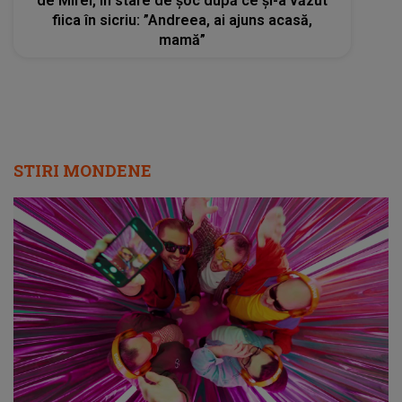
de Mirel, în stare de șoc după ce și-a văzut
fiica în sicriu: ”Andreea, ai ajuns acasă,
mamă”
STIRI MONDENE