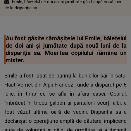
Emile, băiețelul de doi ani şi jumătate găsit după nouă luni
de la dispariţia sa
Au fost găsite rămășițele lui Emile, băiețelul
de doi ani şi jumătate după nouă luni de la
dispariţia sa. Moartea copilului rămâne un
mister.
Emile a fost lăsat de părinți la bunicilor săi în satul
Haut-Vernet din Alpii Francezi, unde a dispărut pe 8
iulie, în timp ce se afla în afara casei. Copilul,
îmbrăcat în tricou galben și pantaloni scurți albi, a
fost văzut ultima oară de vecini. Dispariția sa a
declanșat o operațiune amplă de căutare, implicând
sute de voluntari și câini de urmărire, și a devenit