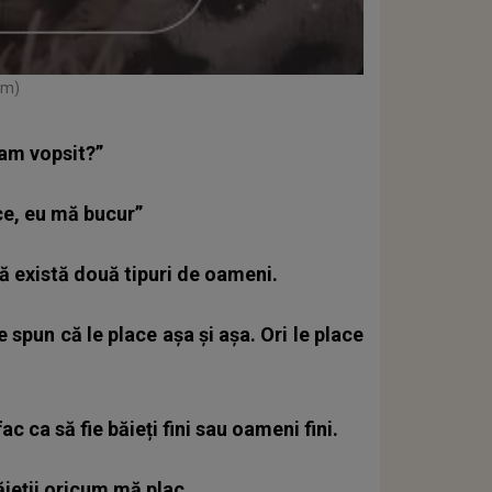
am)
-am vopsit?”
ace, eu mă bucur”
ă există două tipuri de oameni.
e spun că le place așa și așa. Ori le place
ac ca să fie băieți fini sau oameni fini.
băieții oricum mă plac