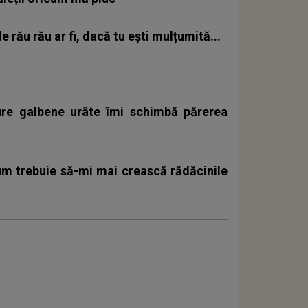
e rău rău ar fi, dacă tu ești mulțumită...
fire galbene urâte îmi schimbă părerea
cum trebuie să-mi mai crească rădăcinile