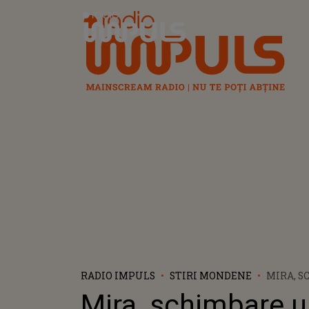
Radio Impuls
RADIO IMPULS
STIRI MONDENE
MIRA, 
DE LOOK
Mira, schimbare u
CONFUND