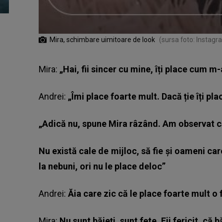
Mira, schimbare uimitoare de look
(sursa foto: Instagr
Mira:
„Hai, fii sincer cu mine, îți place cum m
Andrei:
„Îmi place foarte mult. Dacă ție îți pl
„Adică nu, spune Mira râzând. Am observat c
Nu există cale de mijloc, să fie și oameni car
la nebuni, ori nu le place deloc”
Andrei:
Ăia care zic că le place foarte mult o f
Mira:
Nu sunt băieți, sunt fete. Fii fericit, că 