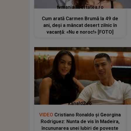
tvmania.libertatea.ro
Cum arată Carmen Brumă la 49 de
ani, deși a mâncat desert zilnic în
vacanță: «Nu e noroc!» [FOTO]
kanald2.ro
VIDEO
Cristiano Ronaldo și Georgina
Rodriguez: Nunta de vis în Madeira,
încununarea unei Iubiri de poveste