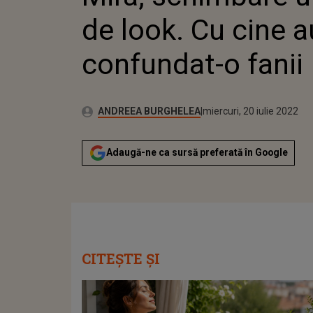
de look. Cu cine a
confundat-o fanii
Publicat:
Autor:
joi, 18 februarie 2021
Actualizat:
ANDREEA BURGHELEA
miercuri, 20 iulie 2022
Adaugă-ne ca sursă preferată în Google
CITEȘTE ȘI