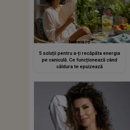
femeia.ro
5 soluții pentru a-ți recăpăta energia
pe caniculă. Ce funcționează când
căldura te epuizează