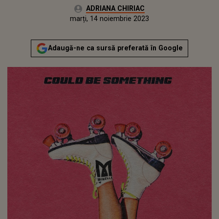
Autor:
ADRIANA CHIRIAC
Publicat:
luni, 14 noiembrie 2022
Actualizat:
marți, 14 noiembrie 2023
Adaugă-ne ca sursă preferată în Google