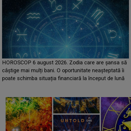
LINE-UP UNTOLD ONE, ziua 2. La 
 care are șansa să
scena principală a festivalului Zar
itate neașteptată îi
suedeză a ajuns deja în România și
 la început de lună
camera de hotel