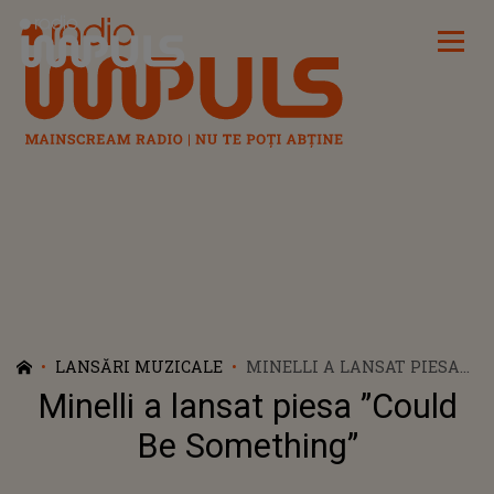
Radio Impuls
LANSĂRI MUZICALE
MINELLI A LANSAT PIESA
”COULD BE SOMETHING”
Minelli a lansat piesa ”Could
Be Something”