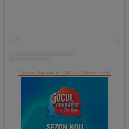
O postare distribuită de MINELLI ⭐ (@minellimusic)