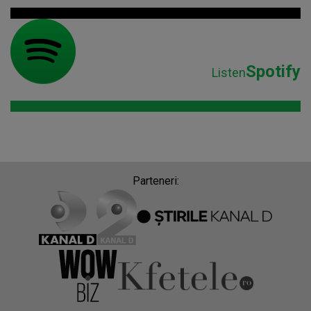
Spotify
Listen
Parteneri: