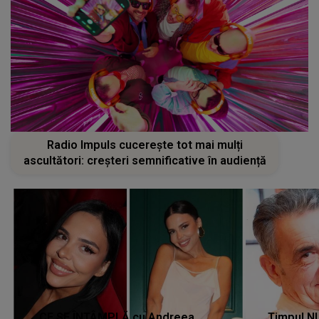
Radio Impuls cucerește tot mai mulți
ascultători: creșteri semnificative în audiență
CE SE ÎNTÂMPLĂ cu Andreea
Timpul N