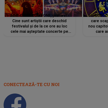
LINE-UP UNTOLD ONE, prima zi.
HOROSCOP 
Cine sunt artiștii care deschid
care scap
festivalul și de la ce ore au loc
nou capitol
cele mai așteptate concerte pe
care a
scena principală?
perioadă 
CONECTEAZĂ-TE CU NOI