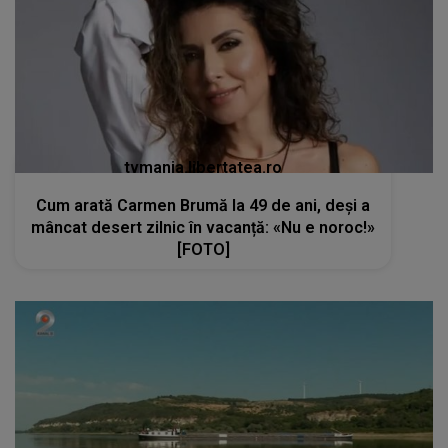
tvmania.libertatea.ro
Cum arată Carmen Brumă la 49 de ani, deși a
mâncat desert zilnic în vacanță: «Nu e noroc!»
[FOTO]