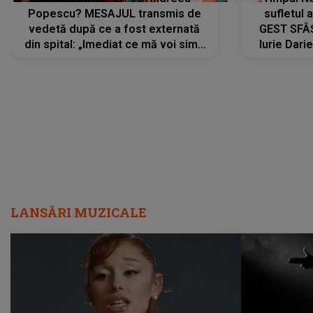
Popescu? MESAJUL transmis de
sufletul 
vedetă după ce a fost externată
GEST SFÂȘ
din spital: „Imediat ce mă voi simți
Iurie Dari
mai bine...”
măsură ce
LANSĂRI MUZICALE