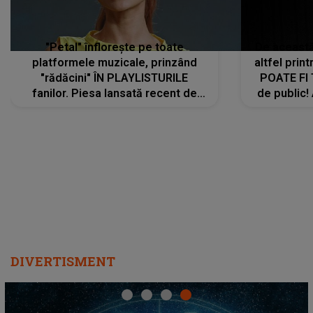
"Petal" înflorește pe toate
De această 
platformele muzicale, prinzând
altfel prin
"rădăcini" ÎN PLAYLISTURILE
POATE FI
fanilor. Piesa lansată recent de
de public!
Ariana Grande îi face pe
a lansat V
ascultători SĂ O ASCULTE PE
REPEAT
DIVERTISMENT