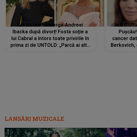
Cât de bine îi merge Andreei
MĂRTURIA
Ibacka după divorț! Fosta soție a
Pușcău!
lui Cabral a întors toate privirile în
cancer dato
prima zi de UNTOLD: „Parcă ai altă
Berkovich, 
strălucire, emani putere,
accident ru
încredere, siguranță...”
Dacă nu 
LANSĂRI MUZICALE