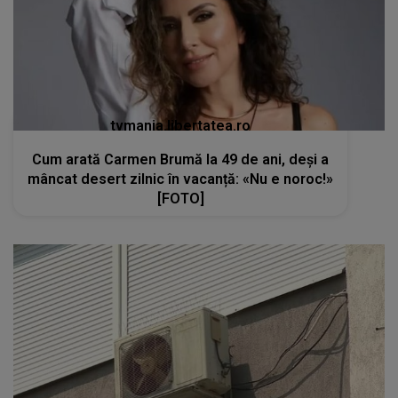
tvmania.libertatea.ro
Cum arată Carmen Brumă la 49 de ani, deși a
mâncat desert zilnic în vacanță: «Nu e noroc!»
[FOTO]