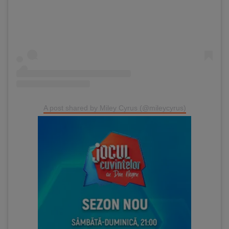
A post shared by Miley Cyrus (@mileycyrus)