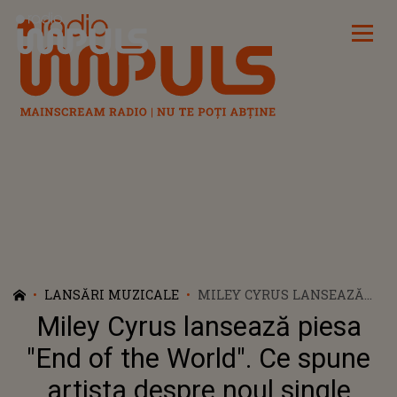
Radio Impuls
LANSĂRI MUZICALE
MILEY CYRUS LANSEAZĂ
PIESA "END OF THE WORLD".
Miley Cyrus lansează piesa
CE SPUNE ARTISTA DESPRE
NOUL SINGLE
"End of the World". Ce spune
artista despre noul single