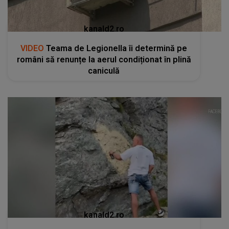
kanald2.ro
VIDEO
Teama de Legionella îi determină pe
români să renunțe la aerul condiționat în plină
caniculă
kanald2.ro