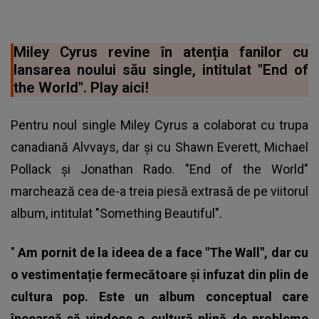
Miley Cyrus revine în atenția fanilor cu
lansarea noului său single, intitulat "End of
the World". Play aici!
Pentru noul single Miley Cyrus a colaborat cu trupa
canadiană Alvvays, dar și cu Shawn Everett, Michael
Pollack și Jonathan Rado. "End of the World"
marchează cea de-a treia piesă extrasă de pe viitorul
album, intitulat "Something Beautiful".
"
Am pornit de la ideea de a face "The Wall", dar cu
o vestimentație fermecătoare și infuzat din plin de
cultura pop. Este un album conceptual care
încearcă să vindece o cultură plină de probleme