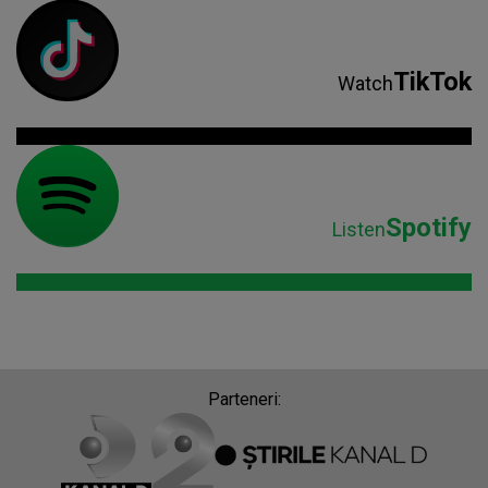
TikTok
Watch
Spotify
Listen
Parteneri: