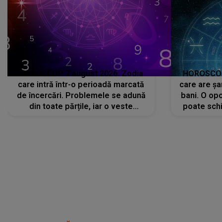
HOROSCOP 7 august 2026. Zodia
HOROSCOP 
care intră într-o perioadă marcată
care are șa
de încercări. Problemele se adună
bani. O opo
din toate părțile, iar o veste
poate schi
neașteptată îi dă planurile peste
la
cap