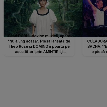
Când DORUL devine muzică, apare
Armin 
"Nu ajung acasă". Piesa lansată de
COLABORAR
Theo Rose și DOMINO îi poartă pe
SACHA: ""E
ascultători prin AMINTIRI și
o piesă 
REGĂSIRI, iar drumul emoțiilor
imediat pre
trece prin sufletul publicului:
cu mine șt
"Pentru toți cei care au plecat
păstrăm do
departe ca să le fie mai bine"