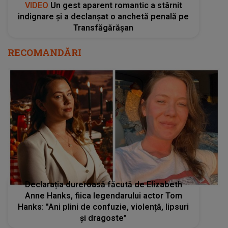
VIDEO
Un gest aparent romantic a stârnit
indignare și a declanșat o anchetă penală pe
Transfăgărășan
RECOMANDĂRI
Declarația dureroasă făcută de Elizabeth
Anne Hanks, fiica legendarului actor Tom
Hanks: "Ani plini de confuzie, violență, lipsuri
și dragoste”