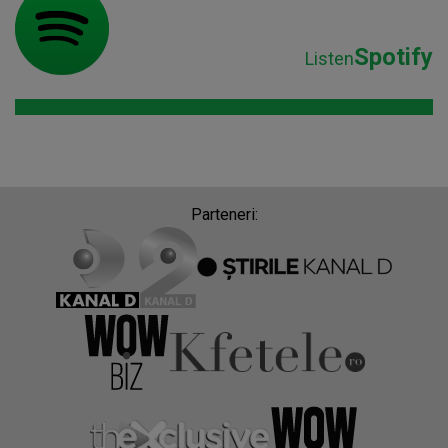
Spotify
Listen
Parteneri: