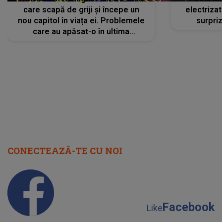
care scapă de griji și începe un
electriza
nou capitol în viața ei. Problemele
surpri
care au apăsat-o în ultima
perioadă își găsesc, în sfârșit,
rezolvarea
CONECTEAZĂ-TE CU NOI
Facebook
Like