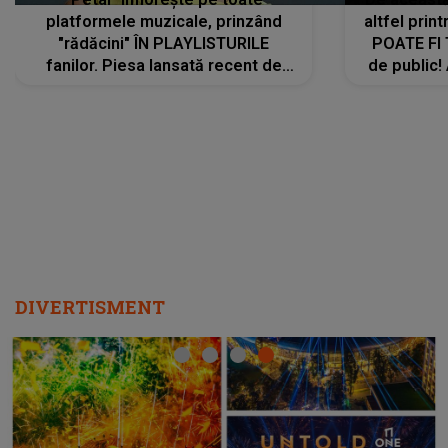
platformele muzicale, prinzând
altfel prin
"rădăcini" ÎN PLAYLISTURILE
POATE FI
fanilor. Piesa lansată recent de
de public!
Ariana Grande îi face pe
a lansat V
ascultători SĂ O ASCULTE PE
REPEAT
DIVERTISMENT