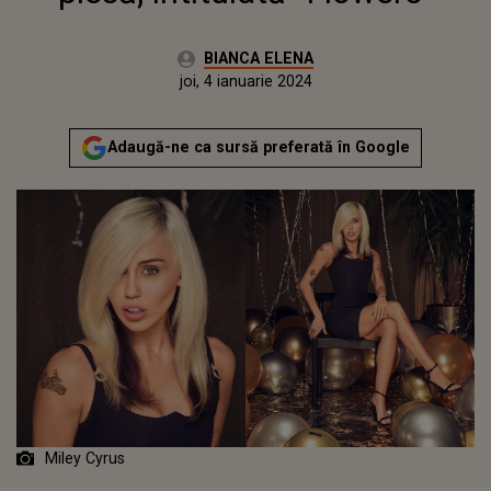
Autor:
BIANCA ELENA
Publicat:
miercuri, 4 ianuarie 2023
Actualizat:
joi, 4 ianuarie 2024
Adaugă-ne ca sursă preferată în Google
Miley Cyrus