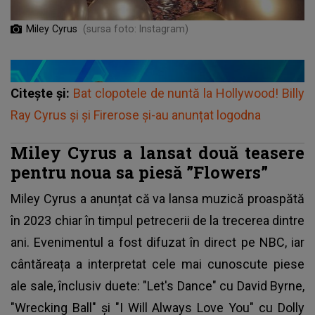
Miley Cyrus
(sursa foto: Instagram)
Citește și:
Bat clopotele de nuntă la Hollywood! Billy
Ray Cyrus și și Firerose și-au anunțat logodna
Miley Cyrus a lansat două teasere
pentru noua sa piesă ”Flowers”
Miley Cyrus
a anunțat că va lansa muzică proaspătă
în 2023 chiar în timpul petrecerii de la trecerea dintre
ani. Evenimentul a fost difuzat în direct pe NBC, iar
cântăreața a interpretat cele mai cunoscute piese
ale sale, înclusiv duete: "Let's Dance" cu David Byrne,
"Wrecking Ball" și "I Will Always Love You" cu Dolly