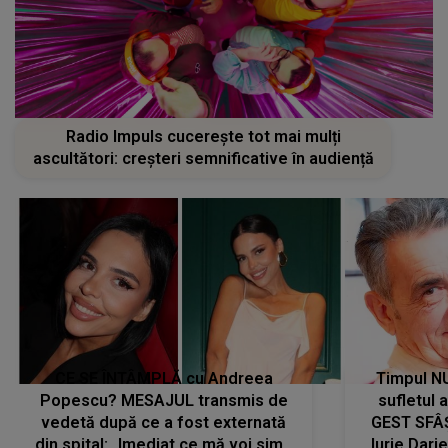
Radio Impuls cucerește tot mai mulți
ascultători: creșteri semnificative în audiență
CE SE ÎNTÂMPLĂ cu Andreea
Timpul N
Popescu? MESAJUL transmis de
sufletul 
vedetă după ce a fost externată
GEST SFÂȘ
din spital: „Imediat ce mă voi simți
Iurie Dari