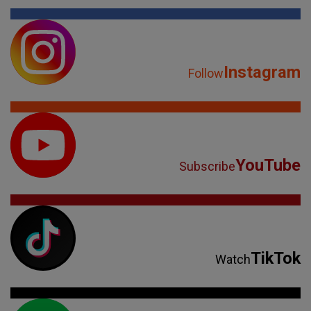
Instagram
Follow
YouTube
Subscribe
TikTok
Watch