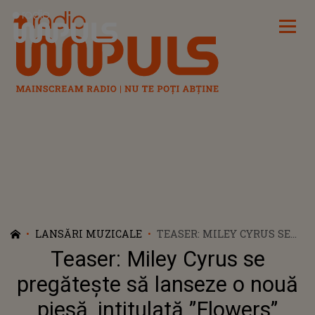
Radio Impuls
LANSĂRI MUZICALE
TEASER: MILEY CYRUS SE
PREGĂTEȘTE SĂ LANSEZE O
Teaser: Miley Cyrus se
NOUĂ PIESĂ, INTITULATĂ
”FLOWERS”
pregătește să lanseze o nouă
piesă, intitulată ”Flowers”