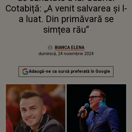
Cotabiță: „A venit salvarea și l-
a luat. Din primăvară se
simțea rău”
Autor:
BIANCA ELENA
Publicat:
duminică, 24 noiembrie 2024
Adaugă-ne ca sursă preferată în Google