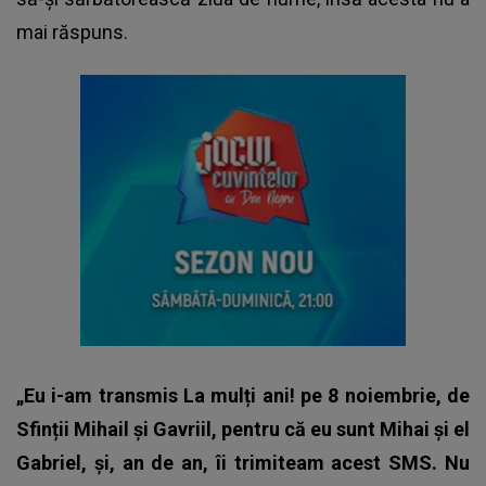
mai răspuns.
„Eu i-am transmis La mulți ani! pe 8 noiembrie, de
Sfinții Mihail și Gavriil, pentru că eu sunt Mihai și el
Gabriel, și, an de an, îi trimiteam acest SMS. Nu