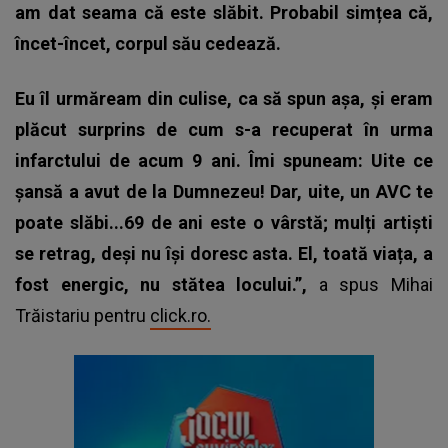
am dat seama că este slăbit. Probabil simțea că,
încet-încet, corpul său cedează.
Eu îl urmăream din culise, ca să spun așa, și eram
plăcut surprins de cum s-a recuperat în urma
infarctului de acum 9 ani. Îmi spuneam: Uite ce
șansă a avut de la Dumnezeu! Dar, uite, un AVC te
poate slăbi...69 de ani este o vârstă; mulți artiști
se retrag, deși nu își doresc asta. El, toată viața, a
fost energic, nu stătea locului.”,
a spus Mihai
Trăistariu pentru
click.ro.