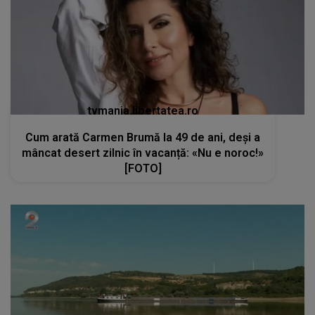
Cum arată Carmen Brumă la 49 de ani, deși a
mâncat desert zilnic în vacanță: «Nu e noroc!»
[FOTO]
kanald2.ro
VIDEO
Seceta extremă transformă peisajul
Dunării și amenință comunitățile locale