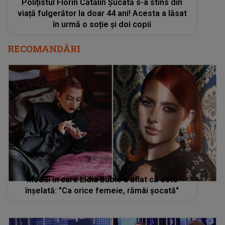
Modul în care Lidia Buble a aflat că este
înșelată: "Ca orice femeie, rămâi șocată"