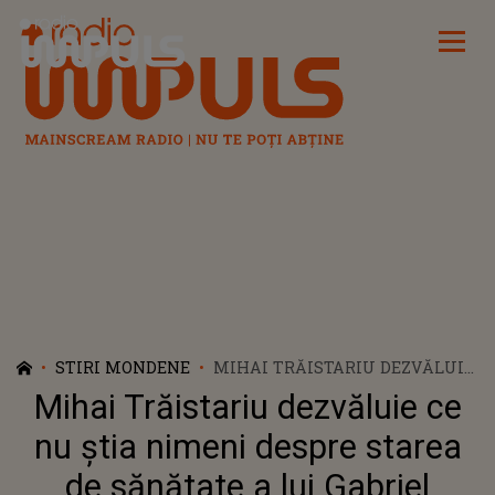
Radio Impuls
STIRI MONDENE
MIHAI TRĂISTARIU DEZVĂLUIE
CE NU ȘTIA NIMENI DESPRE
Mihai Trăistariu dezvăluie ce
STAREA DE SĂNĂTATE A LUI
GABRIEL COTABIȚĂ: „A VENIT
nu știa nimeni despre starea
SALVAREA ȘI L-A LUAT. DIN
de sănătate a lui Gabriel
PRIMĂVARĂ SE SIMȚEA RĂU”