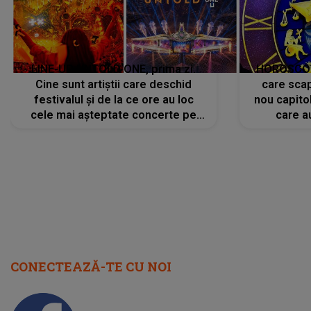
scena principală?
perioadă 
CONECTEAZĂ-TE CU NOI
Facebook
Like