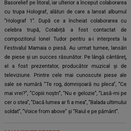
Basorelief pe litoral, iar ulterior a început colaborarea
cu trupa Holograf, alături de care a lansat albumul
”Holograf 1”. După ce a încheiat colaborarea cu
celebra trupă, Cotabiță a fost contactat de
compozitorul Ionel Tudor pentru a-i interpreta la
Festivalul Mamaia o piesă. Au urmat turnee, lansări
de piese și un succes răsunător. Pe lângă cântăreţ,
el a fost prezentator, producător muzical şi de
televiziune. Printre cele mai cunoscute piese ale
sale se numără ”Te rog, domnişoară nu pleca”, ”Ce
mai vrei?”, ”Copiii noştri”, ”Nu e gelozie”, ”Lasă-mi pe
cer o stea”, ”Dacă lumea ar fi a mea”, ”Balada ultimului
soldat”, ”Voice from above” și ”Raiul e pe pământ”.