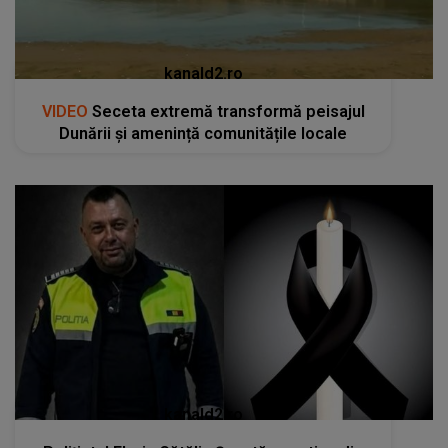
kanald2.ro
Polițistul Florin Cătălin Șucată s-a stins din
viață fulgerător la doar 44 ani! Acesta a lăsat
în urmă o soție și doi copii
RECOMANDĂRI