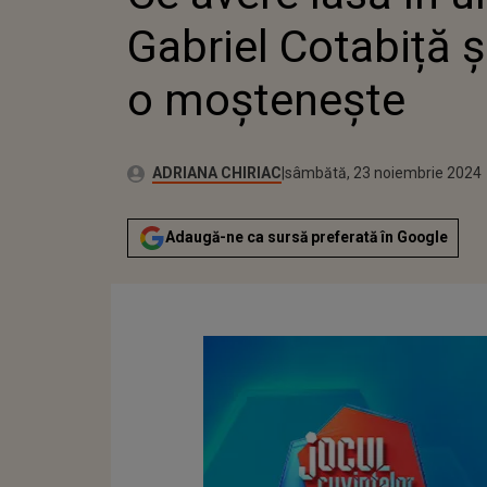
Gabriel Cotabiță ș
o moștenește
Publicat:
Autor:
sâmbătă, 23 noiembrie 2024
Actualizat:
ADRIANA CHIRIAC
sâmbătă, 23 noiembrie 2024
Adaugă-ne ca sursă preferată în Google