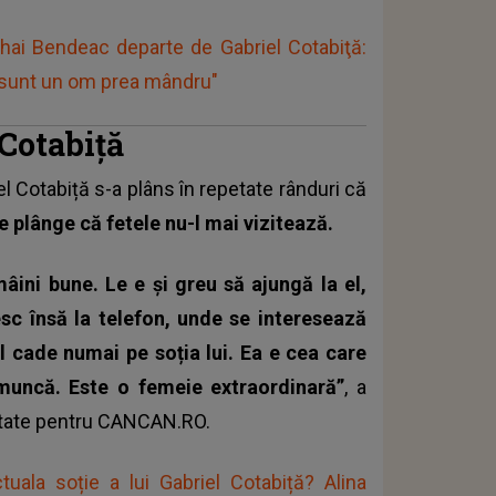
Mihai Bendeac departe de Gabriel Cotabiţă:
ă sunt un om prea mândru"
 Cotabiță
el Cotabiță s-a plâns în repetate rânduri că
e plânge că fetele nu-l mai vizitează.
mâini bune. Le e și greu să ajungă la el,
sc însă la telefon, unde se interesează
 cade numai pe soția lui. Ea e cea care
 muncă. Este o femeie extraordinară”
, a
ivitate pentru CANCAN.RO.
ala soție a lui Gabriel Cotabiță? Alina