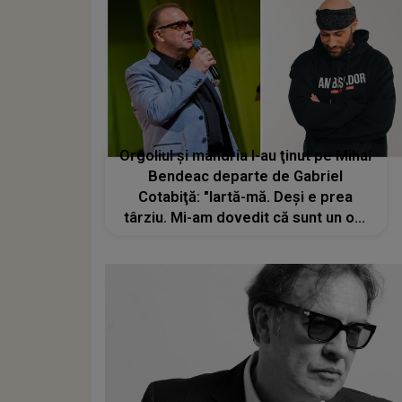
Orgoliul și mândria l-au ţinut pe Mihai
Bendeac departe de Gabriel
Cotabiţă: "Iartă-mă. Deși e prea
târziu. Mi-am dovedit că sunt un om
prea mândru"