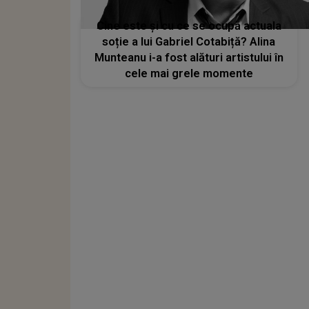
Cine este și cu ce se ocupă actuala
soție a lui Gabriel Cotabiță? Alina
Munteanu i-a fost alături artistului în
cele mai grele momente