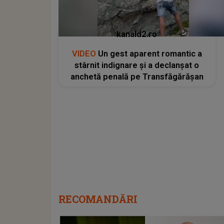
kanald2.ro
VIDEO
Un gest aparent romantic a
stârnit indignare și a declanșat o
anchetă penală pe Transfăgărășan
RECOMANDĂRI