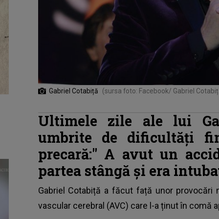
Gabriel Cotabiță
(sursa foto: Facebook/ Gabriel Cotabiț
Ultimele zile ale lui Ga
umbrite de dificultăți f
precară:"
A avut un acci
partea stângă și era intubat
Gabriel Cotabiță a făcut față unor provocări 
vascular cerebral (AVC) care l-a ținut în comă 