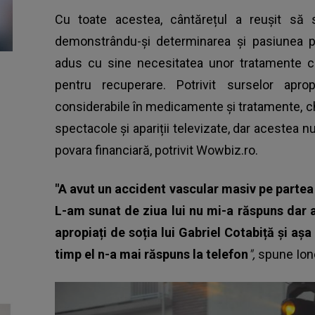
Cu toate acestea, cântărețul a reușit să
demonstrându-și determinarea și pasiunea p
adus cu sine necesitatea unor tratamente co
pentru recuperare. Potrivit surselor apro
considerabile
în medicamente și tratamente, che
spectacole și apariții televizate, dar acestea n
povara financiară, potrivit Wowbiz.ro.
"A avut un accident vascular masiv pe partea 
L-am sunat de ziua lui nu mi-a răspuns dar a
apropiați de soția lui Gabriel Cotabiță și aș
timp el n-a mai răspuns la telefon
",
spune Ione