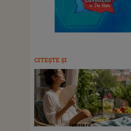
CITEȘTE ȘI
femeia.ro