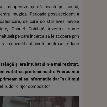
 se recupereze și să revină pe scenă,
entru muzică. Perioada post-accident a
stisitoare, de care solistul avea nevoie
piate,
Gabriel Cotabiță investea sume
ltuieli pe care încerca să le acopere prin
u s-au dovedit suficiente pentru a-i reduce
stângă și era intubat și n-a mai rezistat.
m vorbit cu prietenii nostri. Ei erau mai
a primeam și eu informațiie dar în ultimul
l Tudor, dirijor compozitor.