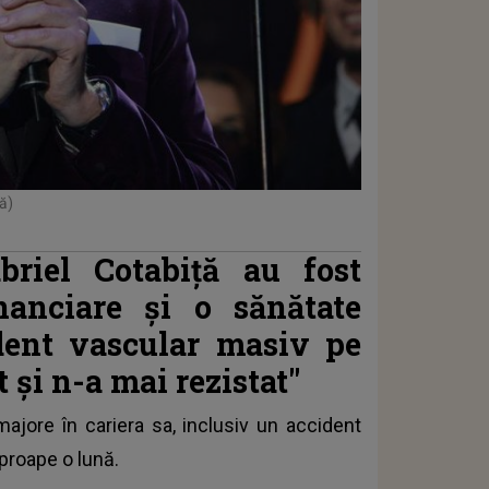
ă)
briel Cotabiță au fost
inanciare și o sănătate
dent vascular masiv pe
 și n-a mai rezistat"
majore în cariera sa, inclusiv un accident
aproape o lună.