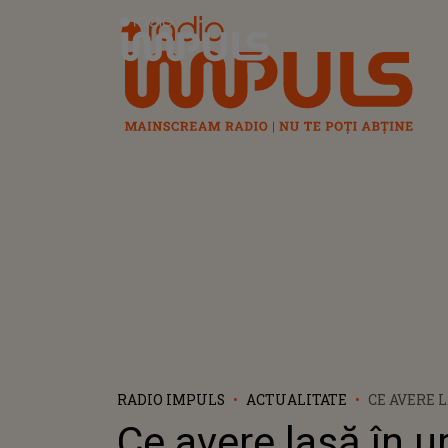
Radio Impuls
RADIO IMPULS
ACTUALITATE
CE AVERE 
GABRIEL C
Ce avere lasă în 
CINE O MO