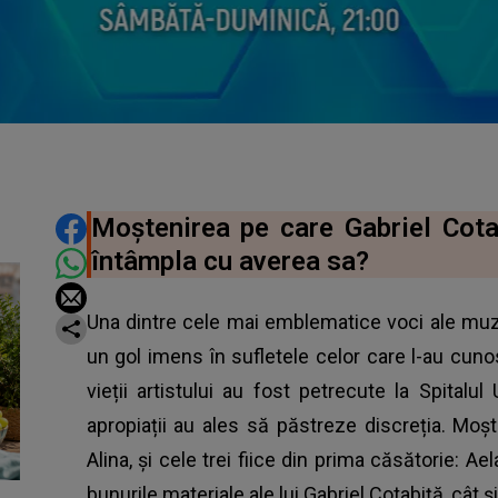
DISTRIBUIE ARTICOLUL
Moştenirea pe care Gabriel Cota
întâmpla cu averea sa?
Una dintre cele mai emblematice voci ale muzi
un gol imens în sufletele celor care l-au cuno
vieții artistului au fost petrecute la Spitalul
apropiații au ales să păstreze discreția. Moște
Alina, și cele trei fiice din prima căsătorie: Ae
bunurile materiale ale lui Gabriel Cotabiță, cât ș