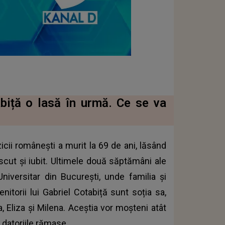
biță o lasă în urmă. Ce se va
cii românești a murit la 69 de ani, lăsând
scut și iubit. Ultimele două săptămâni ale
 Universitar din București, unde familia și
nitorii lui Gabriel Cotabiță sunt soția sa,
la, Eliza și Milena. Aceștia vor moșteni atât
i datoriile rămase.