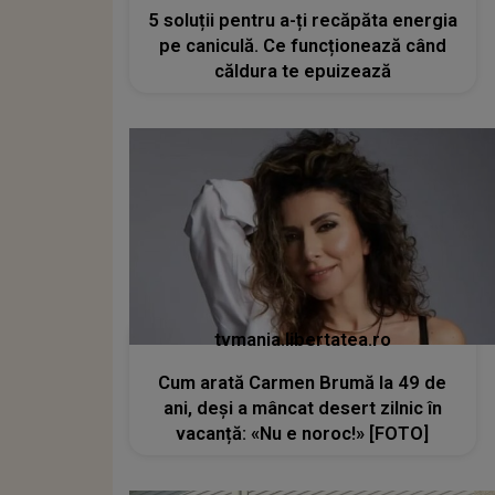
5 soluții pentru a-ți recăpăta energia
pe caniculă. Ce funcționează când
căldura te epuizează
tvmania.libertatea.ro
Cum arată Carmen Brumă la 49 de
ani, deși a mâncat desert zilnic în
vacanță: «Nu e noroc!» [FOTO]