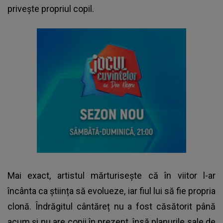
privește propriul copil.
Mai exact, artistul mărturisește că în viitor l-ar
încânta ca știința să evolueze, iar fiul lui să fie propria
clonă. Îndrăgitul cântăreț nu a fost căsătorit până
acum și nu are copii în prezent, însă planurile sale de