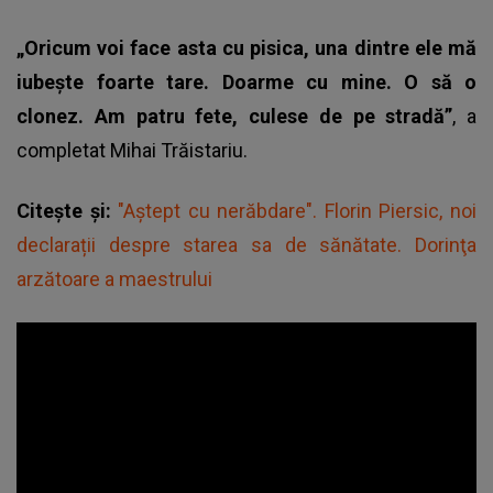
„Oricum voi face asta cu pisica, una dintre ele mă
iubește foarte tare. Doarme cu mine. O să o
clonez. Am patru fete, culese de pe stradă”
, a
completat
Mihai Trăistariu.
Citește și:
"Aștept cu nerăbdare". Florin Piersic, noi
declarații despre starea sa de sănătate. Dorinţa
arzătoare a maestrului