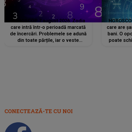
HOROSCOP 7 august 2026. Zodia
HOROSCOP 
care intră într-o perioadă marcată
care are șa
de încercări. Problemele se adună
bani. O opo
din toate părțile, iar o veste
poate schi
neașteptată îi dă planurile peste
la
cap
CONECTEAZĂ-TE CU NOI