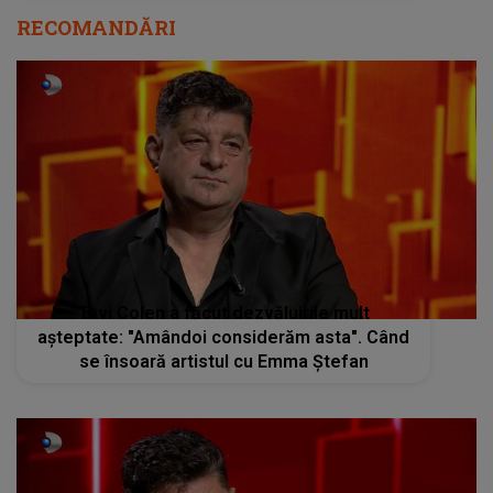
RECOMANDĂRI
Tavi Colen a făcut dezvăluirile mult
așteptate: "Amândoi considerăm asta". Când
se însoară artistul cu Emma Ștefan