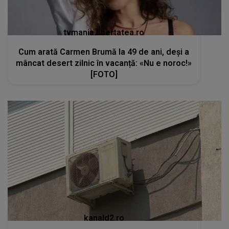
tvmania.libertatea.ro
Cum arată Carmen Brumă la 49 de ani, deși a
mâncat desert zilnic în vacanță: «Nu e noroc!»
[FOTO]
kanald2.ro