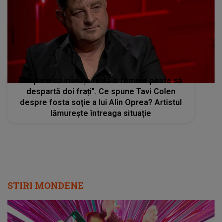
"Se pare că în viața reală o femeie poate să
despartă doi frați". Ce spune Tavi Colen
despre fosta soţie a lui Alin Oprea? Artistul
lămureşte întreaga situaţie
STIRI MONDENE