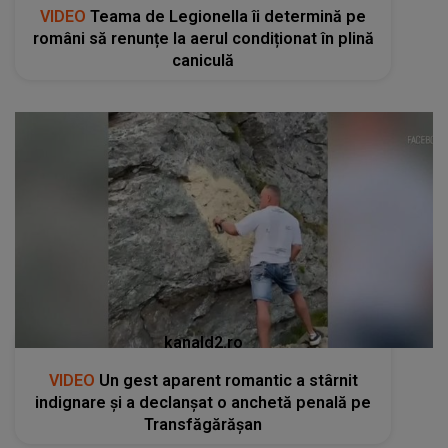
VIDEO
Teama de Legionella îi determină pe
români să renunțe la aerul condiționat în plină
caniculă
kanald2.ro
VIDEO
Un gest aparent romantic a stârnit
indignare și a declanșat o anchetă penală pe
Transfăgărășan