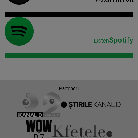
Spotify
Listen
Parteneri: