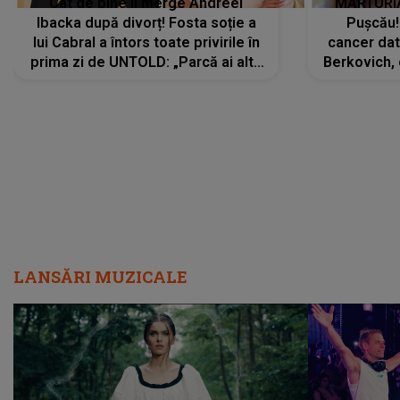
Cât de bine îi merge Andreei
MĂRTURIA
Ibacka după divorț! Fosta soție a
Pușcău!
lui Cabral a întors toate privirile în
cancer dato
prima zi de UNTOLD: „Parcă ai altă
Berkovich, 
strălucire, emani putere,
accident ru
încredere, siguranță...”
Dacă nu 
LANSĂRI MUZICALE