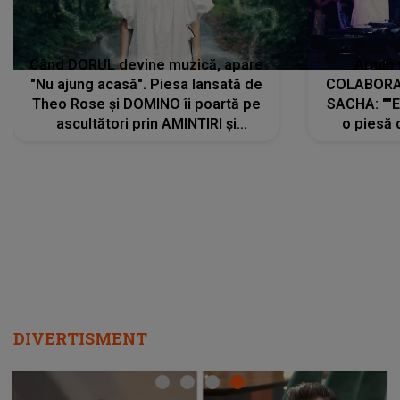
Când DORUL devine muzică, apare
Armin 
"Nu ajung acasă". Piesa lansată de
COLABORAR
Theo Rose și DOMINO îi poartă pe
SACHA: ""E
ascultători prin AMINTIRI și
o piesă 
REGĂSIRI, iar drumul emoțiilor
imediat pre
trece prin sufletul publicului:
cu mine șt
"Pentru toți cei care au plecat
păstrăm do
departe ca să le fie mai bine"
DIVERTISMENT