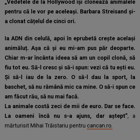
„Vedetele de la Hollywood își clonează animalele
pentru că le vor pe aceleași. Barbara Streisand și-
a clonat cățelul de cinci ori.
Ia ADN din celulă, apoi în eprubetă crește același
animăluț. Așa că și eu mi-am pus păr deoparte.
Chiar m-ar încânta ideea să am un copil clonă, să
fiu tot eu. Să-l cresc și să-i spun: vezi că tu ești eu.
Și să-l iau de la zero. O să-l dau la sport, la
baschet, să nu rămână mic ca mine. O să-i spun ce
am făcut rău, să nu mai facă.
La animale costă zeci de mii de euro. Dar se face.
La oameni încă nu s-a ajuns, dar aștept”
, a
mărturisit Mihai Trăistariu pentru
cancan.ro.