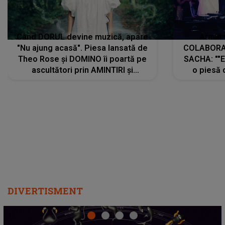
Când DORUL devine muzică, apare
Armin 
"Nu ajung acasă". Piesa lansată de
COLABORAR
Theo Rose și DOMINO îi poartă pe
SACHA: ""E
ascultători prin AMINTIRI și
o piesă 
REGĂSIRI, iar drumul emoțiilor
imediat pre
trece prin sufletul publicului:
cu mine șt
"Pentru toți cei care au plecat
păstrăm do
departe ca să le fie mai bine"
DIVERTISMENT