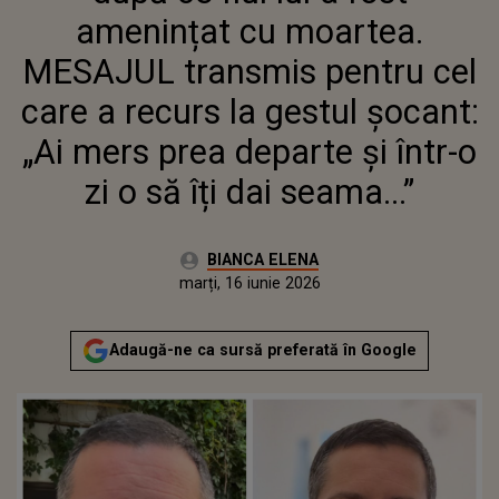
RECURS LA GESTUL ȘOCANT: „AI
amenințat cu moartea.
MERS PREA DEPARTE ȘI ÎNTR-O
ZI O SĂ ÎȚI DAI SEAMA...”
MESAJUL transmis pentru cel
care a recurs la gestul șocant:
„Ai mers prea departe și într-o
zi o să îți dai seama...”
Autor:
BIANCA ELENA
Publicat:
marți, 16 iunie 2026
Actualizat:
marți, 16 iunie 2026
Adaugă-ne ca sursă preferată în Google