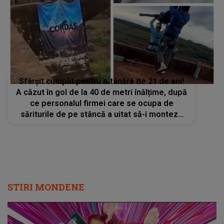
Sfârșit cumplit pentru o tânără de 21 de ani!
A căzut în gol de la 40 de metri înălțime, după
ce personalul firmei care se ocupa de
săriturile de pe stâncă a uitat să-i monteze
cablul de siguranță
STIRI MONDENE