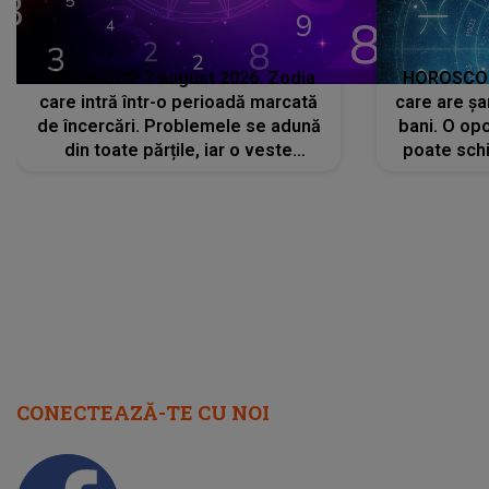
HOROSCOP 7 august 2026. Zodia
HOROSCOP 
care intră într-o perioadă marcată
care are șa
de încercări. Problemele se adună
bani. O opo
din toate părțile, iar o veste
poate schi
neașteptată îi dă planurile peste
la
cap
CONECTEAZĂ-TE CU NOI