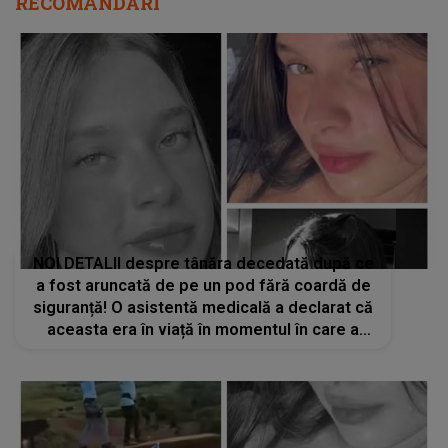
RECOMANDĂRI
NOI DETALII despre tânăra decedată după ce
a fost aruncată de pe un pod fără coardă de
siguranță! O asistentă medicală a declarat că
aceasta era în viață în momentul în care a
ajuns la ea: „Chiar am vorbit cu ea...”