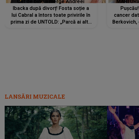
Cât de bine îi merge Andreei
MĂRTURIA
Ibacka după divorț! Fosta soție a
Pușcău!
lui Cabral a întors toate privirile în
cancer dato
prima zi de UNTOLD: „Parcă ai altă
Berkovich, 
strălucire, emani putere,
accident ru
încredere, siguranță...”
Dacă nu 
LANSĂRI MUZICALE