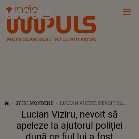
Radio Impuls
STIRI MONDENE
LUCIAN VIZIRU, NEVOIT SĂ
APELEZE LA AJUTORUL
Lucian Viziru, nevoit să
POLIȚIEI DUPĂ CE FIUL LUI A
FOST AMENINȚAT CU
apeleze la ajutorul poliției
MOARTEA. MESAJUL
după ce fiul lui a fost
TRANSMIS PENTRU CEL CARE A