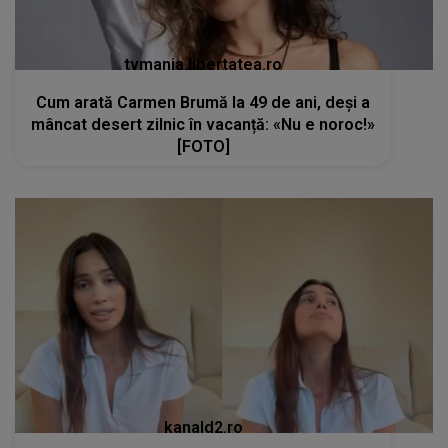
tvmania.libertatea.ro
Cum arată Carmen Brumă la 49 de ani, deși a
mâncat desert zilnic în vacanță: «Nu e noroc!»
[FOTO]
kanald2.ro