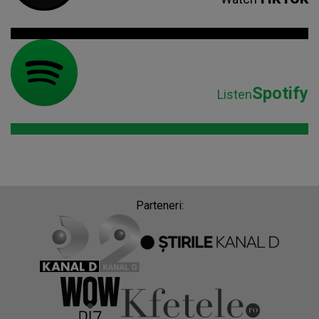
Spotify
Listen
Parteneri: