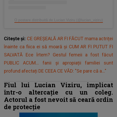
O postare distribuită de Lucian Viziru (@lucian_viziru)
Citește și:
CE GREȘEALĂ AR FI FĂCUT mama actriței
înainte ca fiica ei să moară și CUM AR FI PUTUT FI
SALVATĂ Ece İrtem? Gestul femeii a fost făcut
PUBLIC ACUM... fanii și apropiații familiei sunt
profund afectați DE CEEA CE VĂD: "Se pare că a..."
Fiul lui Lucian Viziru, implicat
într-o altercație cu un coleg.
Actorul a fost nevoit să ceară ordin
de protecție