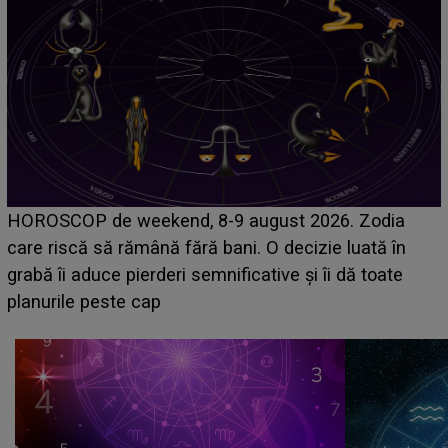
Emanuel a ținut ACEST DETALIU ASCUNS până
acum! În fața Alexandrei, concurentul din Casa Iubirii
face o MĂRTURISIRE NEAȘTEPTATĂ despre mama
sa: "I-am spus și ei în față, eu nu te iubesc pentru
că..."