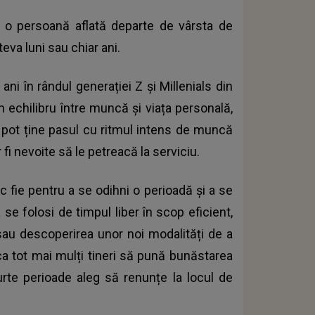
 o persoană aflată departe de vârsta de
eva luni sau chiar ani.
 ani în rândul
generației Z
și Millenials din
un echilibru între muncă și viața personală,
 pot ține pasul cu ritmul intens de muncă
i nevoite să le petreacă la serviciu.
 fie pentru a se odihni o perioadă și a se
 se folosi de timpul liber în scop eficient,
sau descoperirea unor noi modalități de a
 ca tot mai mulți tineri să pună bunăstarea
urte perioade aleg să renunțe la locul de