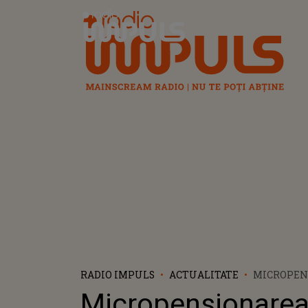
Radio Impuls
RADIO IMPULS
ACTUALITATE
MICROPEN
FACE VALU
Micropensionarea
TINERI. CE