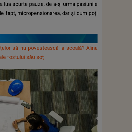
 a lua scurte pauze, de a-și urma pasiunile
 de fapt, micropensionarea, dar și cum poți
țelor să nu povestească la scoală? Alina
ale fostului său soț