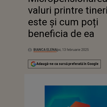
POȚI BENE
valuri printre tiner
este și cum poți
beneficia de ea
Publicat:
Autor:
joi, 13 februarie 2025
Actualizat:
BIANCA ELENA
joi, 13 februarie 2025
Adaugă-ne ca sursă preferată în Google