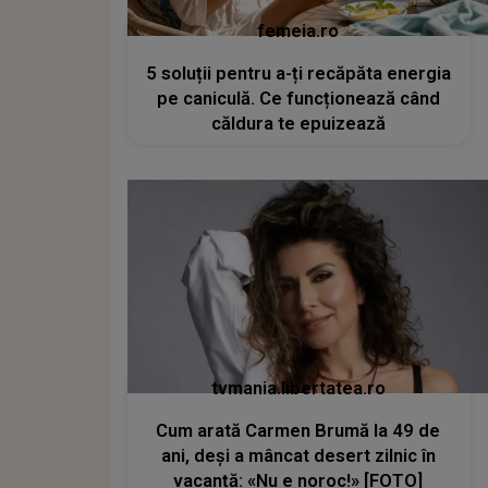
femeia.ro
5 soluții pentru a-ți recăpăta energia
pe caniculă. Ce funcționează când
căldura te epuizează
tvmania.libertatea.ro
Cum arată Carmen Brumă la 49 de
ani, deși a mâncat desert zilnic în
vacanță: «Nu e noroc!» [FOTO]