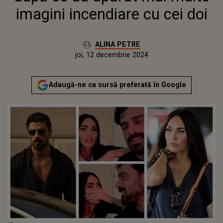
imagini incendiare cu cei doi
Autor:
ALINA PETRE
Publicat:
joi, 12 decembrie 2024
Actualizat:
joi, 12 decembrie 2024
Adaugă-ne ca sursă preferată în Google