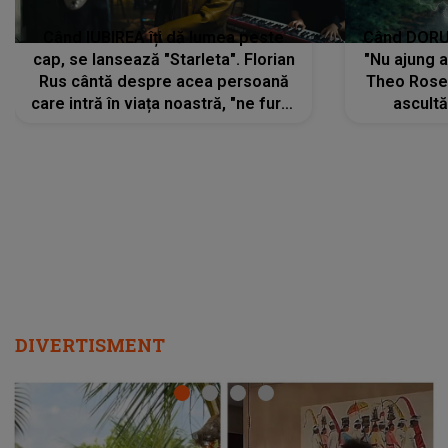
Când IUBIREA îți dă lumea peste
Când DORUL
cap, se lansează "Starleta". Florian
"Nu ajung 
Rus cântă despre acea persoană
Theo Rose 
care intră în viața noastră, "ne fură"
ascultă
toate PRIVIRILE, toate GÂNDURILE,
REGĂSIRI
tot UNIVERSUL și fără să ne dăm
trece pr
seama, ajunge să fie motivul
"Pentru t
pentru care zâmbim
departe 
DIVERTISMENT