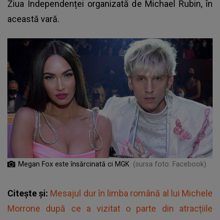
Ziua Independenței organizată de Michael Rubin, în
această vară.
Megan Fox este însărcinată ci MGK
(sursa foto: Facebook)
Citește și:
Mesajul dur în limba română al lui Michele
Morrone după ce a vizitat o parte din atracțiile