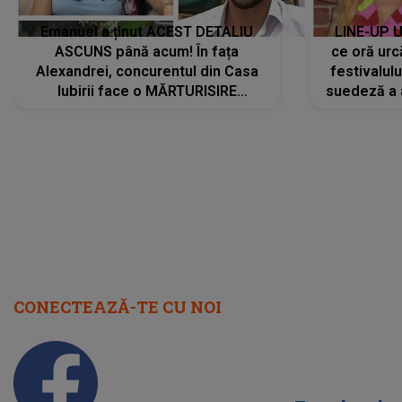
Emanuel a ținut ACEST DETALIU
LINE-UP U
ASCUNS până acum! În fața
ce oră urc
Alexandrei, concurentul din Casa
festivalul
Iubirii face o MĂRTURISIRE
suedeză a a
NEAȘTEPTATĂ despre mama sa:
s-a film
"I-am spus și ei în față, eu nu te
iubesc pentru că..."
CONECTEAZĂ-TE CU NOI