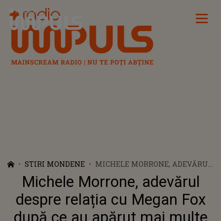
Radio Impuls
STIRI MONDENE
MICHELE MORRONE, ADEVĂRUL
DESPRE RELAȚIA CU MEGAN
Michele Morrone, adevărul
FOX DUPĂ CE AU APĂRUT MAI
MULTE IMAGINI INCENDIARE
despre relația cu Megan Fox
CU CEI DOI
după ce au apărut mai multe