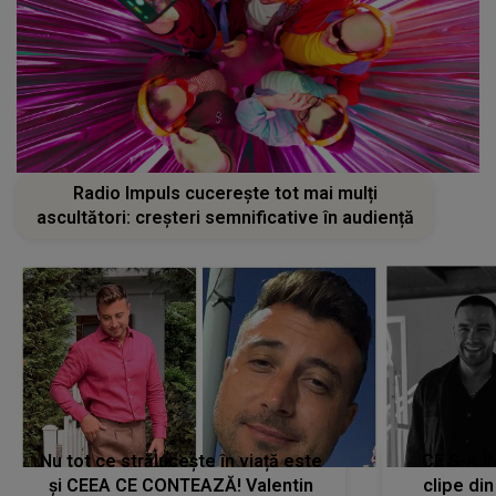
Radio Impuls cucerește tot mai mulți
ascultători: creșteri semnificative în audiență
Nu tot ce strălucește în viață este
CE S-A Î
și CEEA CE CONTEAZĂ! Valentin
clipe din