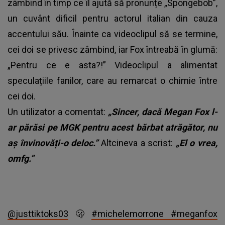
zâmbind în timp ce îl ajută să pronunțe „Spongebob”,
un cuvânt dificil pentru actorul italian din cauza
accentului său. Înainte ca videoclipul să se termine,
cei doi se privesc zâmbind, iar Fox întreabă în glumă:
„Pentru ce e asta?!” Videoclipul a alimentat
speculațiile fanilor, care au remarcat o chimie între
cei doi.
Un utilizator a comentat:
„Sincer, dacă Megan Fox l-
ar părăsi pe MGK pentru acest bărbat atrăgător, nu
aș învinovăți-o deloc.”
Altcineva a scrist:
„El o vrea,
omfg.”
@justtiktoks03
🫢
#michelemorrone
#meganfox