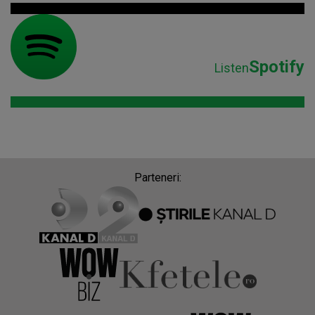
Spotify
Listen
Parteneri: