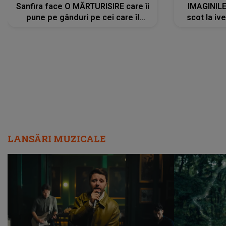
Sanfira face O MĂRTURISIRE care îi
IMAGINIL
pune pe gânduri pe cei care îl
scot la ive
urmăresc în ONLINE. Mesajul
despre 
artistului este despre ceva ce
uităm cu toții, uneori: "La final, nu
vom..."
LANSĂRI MUZICALE