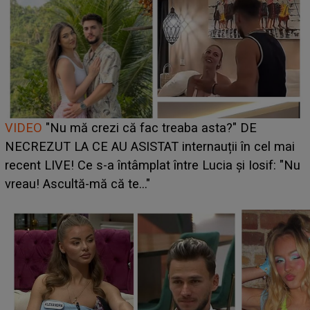
Cine este Bianca, tânăra clujeancă luată pe scenă la
UNTOLD ONE de Zara Larsson? Aceasta a dezvăluit
ce i-a spus artista suedeză în culise: „Nu am fost
pregătită...”