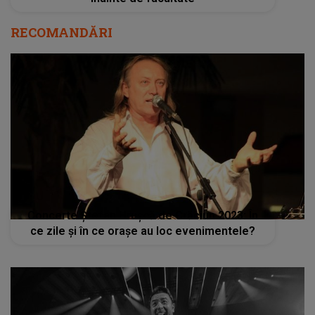
RECOMANDĂRI
Concerte Ștefan Hrușcă de Crăciun 2023: În
ce zile și în ce orașe au loc evenimentele?