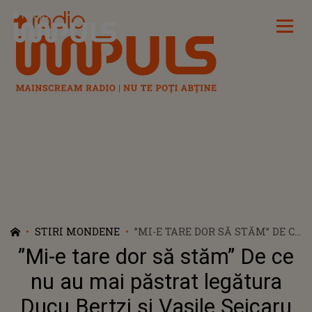
Radio Impuls
STIRI MONDENE
”MI-E TARE DOR SĂ STĂM” DE CE
NU AU MAI PĂSTRAT
”Mi-e tare dor să stăm” De ce
LEGĂTURA DUCU BERTZI ȘI
VASILE ȘEICARU CU ȘTEFAN
nu au mai păstrat legătura
HRUȘCĂ
Ducu Bertzi și Vasile Șeicaru