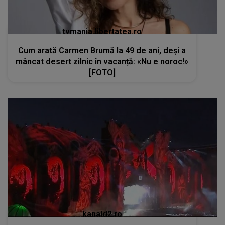
tvmania.libertatea.ro
Cum arată Carmen Brumă la 49 de ani, deși a
mâncat desert zilnic în vacanță: «Nu e noroc!»
[FOTO]
kanald2.ro