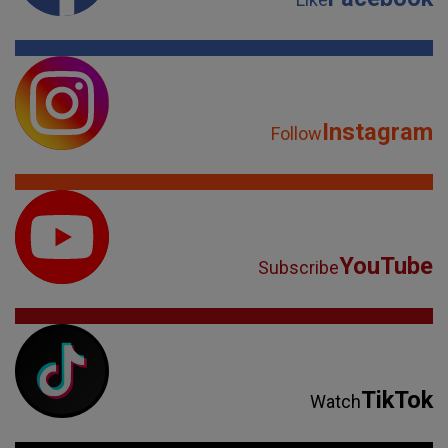
Instagram
Follow
YouTube
Subscribe
TikTok
Watch