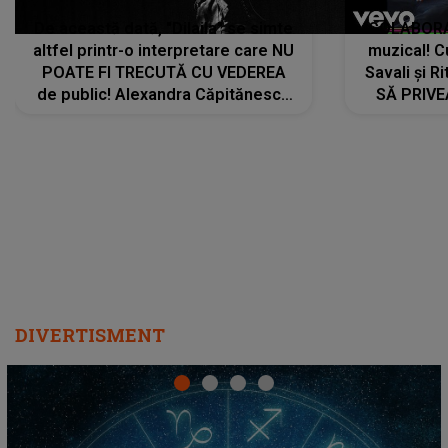
De această dată, "Dilaila" se simte
COLABORAR
altfel printr-o interpretare care NU
muzical! C
POATE FI TRECUTĂ CU VEDEREA
Savali și Ri
de public! Alexandra Căpitănescu
SĂ PRIV
a lansat VERSIUNEA LIVE a piesei
DIVERTISMENT