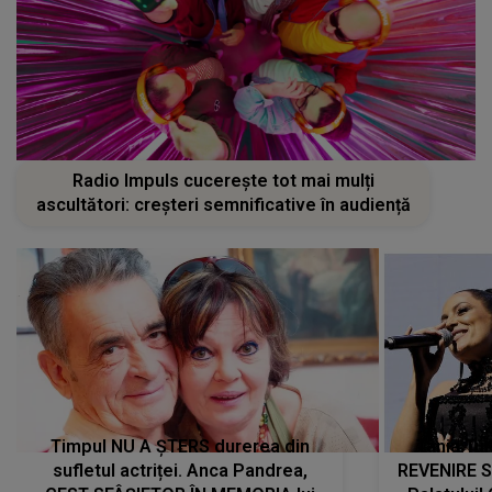
Radio Impuls cucerește tot mai mulți
ascultători: creșteri semnificative în audiență
Timpul NU A ȘTERS durerea din
Tania Tu
sufletul actriței. Anca Pandrea,
REVENIRE 