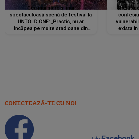
Cea mai mare și mai
Charli xc
spectaculoasă scenă de festival la
confesiu
UNTOLD ONE: „Practic, nu ar
vulnerabil
încăpea pe multe stadioane din
exista în
lume”. Evenimentul începe joi, 6
august 2026
CONECTEAZĂ-TE CU NOI
Facebook
Like