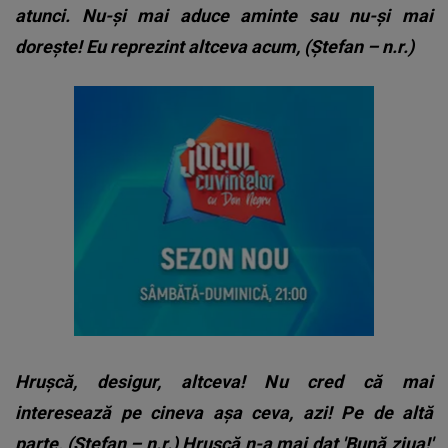
atunci. Nu-şi mai aduce aminte sau nu-şi mai
doreşte! Eu reprezint altceva acum, (Ștefan – n.r.)
Hruşcă, desigur, altceva! Nu cred că mai
interesează pe cineva aşa ceva, azi! Pe de altă
parte, (Ștefan – n.r.) Hruşcă n-a mai dat 'Bună ziua!'