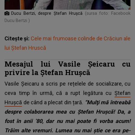
Ducu Bertzi, despre Ștefan Hrușcă
(sursa foto: Facebook
Ducu Bertzi )
Citește și:
Cele mai frumoase colinde de Crăciun ale
lui Ştefan Hruscă
Mesajul lui Vasile Șeicaru cu
privire la Ștefan Hrușcă
Vasile Șeicaru a scris pe rețelele de socializare, cu
ceva timp în urmă, că a rupt legătura cu
Ștefan
Hrușcă
de când a plecat din țară.
”Mulţi mă întreabă
despre colaborarea mea cu Ștefan Hruşcă! Da, a
fost în anii ‘80, dar nu mai poate fi vorba acum!
Trăim alte vremuri. Lumea nu mai ştie ce era pe-