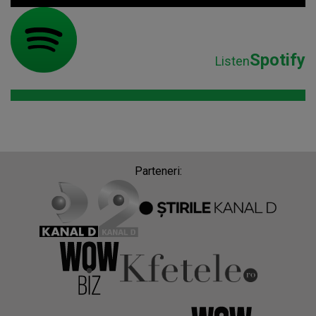
Spotify
Listen
Parteneri: