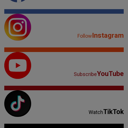
Instagram
Follow
YouTube
Subscribe
TikTok
Watch