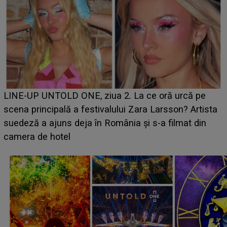
Ce a dezvăluit noua concurentă din "Casa Iubirii" l-a
luat prin surprindere pe Emanuel. CINE ESTE
BĂIATUL VIZAT de Alexandra?! Aflându-se în fața
faptului împlinit, A RECUNOSCUT IMEDIAT: "Am
avut..."