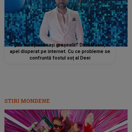
„Nu faceți aceeași greșeală!” Dinu Maxer,
apel disperat pe internet. Cu ce probleme se
confruntă fostul soț al Deei
STIRI MONDENE