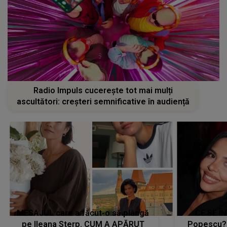
Radio Impuls cucerește tot mai mulți
ascultători: creșteri semnificative în audiență
MESAJUL care a făcut-o să plângă
CE SE Î
pe Ileana Sterp. CUM A APĂRUT
Popescu?