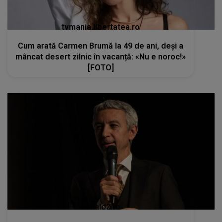
tvmania.libertatea.ro
Cum arată Carmen Brumă la 49 de ani, deși a
mâncat desert zilnic în vacanță: «Nu e noroc!»
[FOTO]
kanald2.ro