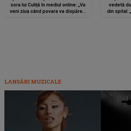
sora lui Culiță în mediul online: „Va
vedetă du
veni ziua când povara va dispărea,
din spital:
iar lacrimile...”
LANSĂRI MUZICALE