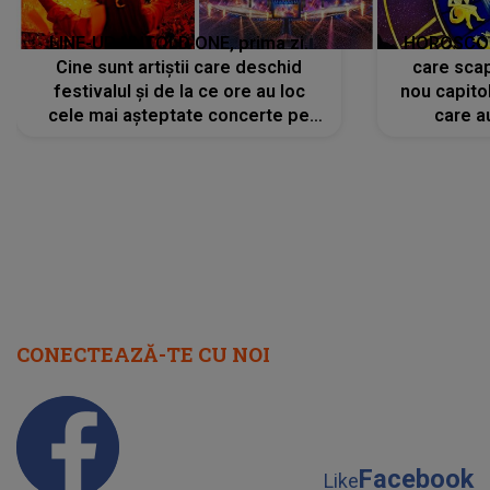
LINE-UP UNTOLD ONE, prima zi.
HOROSCOP 
Cine sunt artiștii care deschid
care scap
festivalul și de la ce ore au loc
nou capitol
cele mai așteptate concerte pe
care a
scena principală?
perioadă 
CONECTEAZĂ-TE CU NOI
Facebook
Like