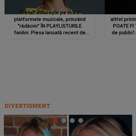
"Petal" înflorește pe toate
De această 
platformele muzicale, prinzând
altfel prin
"rădăcini" ÎN PLAYLISTURILE
POATE FI
fanilor. Piesa lansată recent de
de public!
Ariana Grande îi face pe
a lansat V
ascultători SĂ O ASCULTE PE
REPEAT
DIVERTISMENT