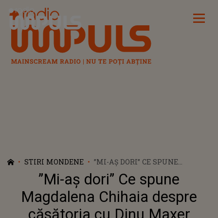
Radio Impuls
STIRI MONDENE
”MI-AȘ DORI” CE SPUNE
MAGDALENA CHIHAIA DESPRE
”Mi-aș dori” Ce spune
CĂSĂTORIA CU DINU MAXER
Magdalena Chihaia despre
căsătoria cu Dinu Maxer