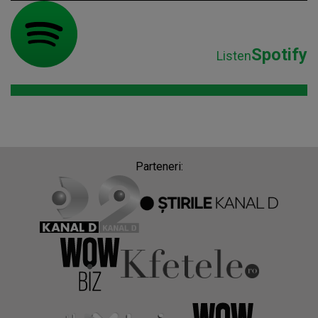
Spotify
Listen
Parteneri: