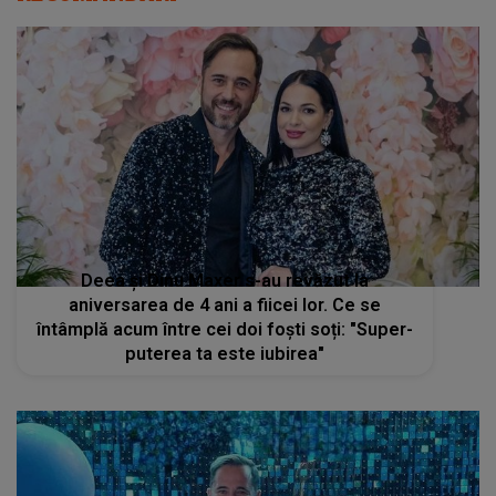
Deea și Dinu Maxer s-au revăzut la
aniversarea de 4 ani a fiicei lor. Ce se
întâmplă acum între cei doi foști soți: "Super-
puterea ta este iubirea"