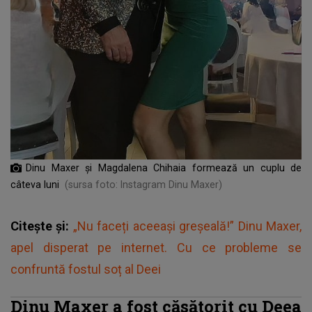
Dinu Maxer și Magdalena Chihaia formează un cuplu de
câteva luni
(sursa foto: Instagram Dinu Maxer)
Citește și:
„Nu faceți aceeași greșeală!” Dinu Maxer,
apel disperat pe internet. Cu ce probleme se
confruntă fostul soț al Deei
Dinu Maxer a fost căsătorit cu Deea