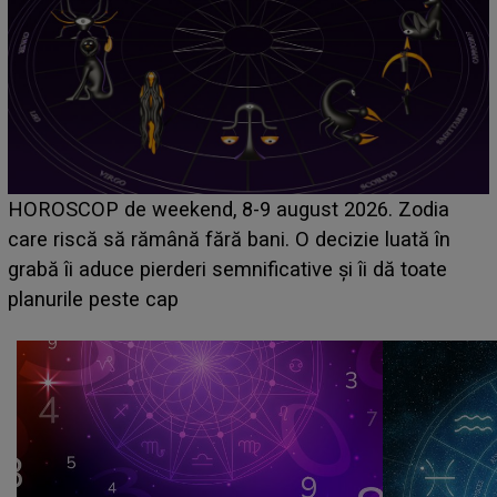
Emanuel a ținut ACEST DETALIU ASCUNS până
acum! În fața Alexandrei, concurentul din Casa Iubiri
face o MĂRTURISIRE NEAȘTEPTATĂ despre mam
sa: "I-am spus și ei în față, eu nu te iubesc pentru
că..."