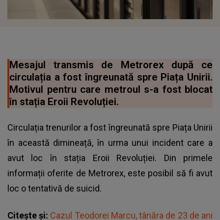
Mesajul transmis de Metrorex după ce
circulația a fost îngreunată spre Piața Unirii.
Motivul pentru care metroul s-a fost blocat
în stația Eroii Revoluției.
Circulația trenurilor a fost îngreunată spre Piața Unirii
în această dimineață, în urma unui incident care a
avut loc în stația Eroii Revoluției. Din primele
informații oferite de Metrorex, este posibil să fi avut
loc o tentativă de suicid.
Citește și:
Cazul Teodorei Marcu, tânăra de 23 de ani