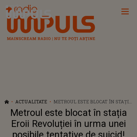
Radio Impuls
ACTUALITATE
METROUL ESTE BLOCAT ÎN STAȚIA
EROII REVOLUȚIEI ÎN URMA UNEI
Metroul este blocat în stația
POSIBILE TENTATIVE DE SUICID!
CUM S-A ÎNTÂMPLAT?
Eroii Revoluției în urma unei
posibile tentative de suicid!