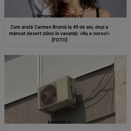
tvmania.libertatea.ro
Cum arată Carmen Brumă la 49 de ani, deși a
mâncat desert zilnic în vacanță: «Nu e noroc!»
[FOTO]
kanald2.ro