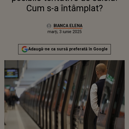
Cum s-a întâmplat?
Autor:
BIANCA ELENA
Publicat:
marți, 3 iunie 2025
Actualizat:
marți, 3 iunie 2025
Adaugă-ne ca sursă preferată în Google