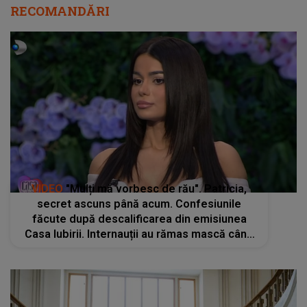
RECOMANDĂRI
VIDEO
"Mulți mă vorbesc de rău". Patricia,
secret ascuns până acum. Confesiunile
făcute după descalificarea din emisiunea
Casa Iubirii. Internauții au rămas mască când
au văzut imaginile