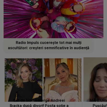
Radio Impuls cucerește tot mai mulți
ascultători: creșteri semnificative în audiență
Cât de bine îi merge Andreei
MĂRTURIA
Ibacka după divorț! Fosta soție a
Pușcău!