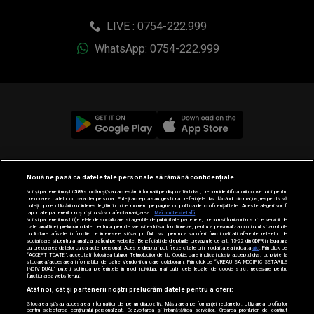
LIVE : 0754-222.999
WhatsApp: 0754-222.999
© 2019-2026 DOGAN MEDIA INTERNATIONAL SA, Toate
Nouă ne pasă ca datele tale personale să rămână confidențiale
drepturile rezervate.
Noi și partenerii noștri
589
stocăm și/sau accesăm informații pe dispozitivul dvs., precum identificatorii cookie unici pentru
prelucrarea datelor cu caracter personal. Puteți accepta sau gestiona preferințele dvs. făcând clic mai jos, respectiv vă
puteți opune utilizării unui interes legitim în orice moment pe pagina cu politica de confidențialitate. Aceste alegeri vor fi
raportate partenerilor noștri și nu vă vor afecta navigarea.
Mai multe detalii
Noi si partenerii nostri (retelele de socializare si agentiile de publicitate partenere, precum si furnizorii nostri de servicii de
date analitice) prelucram date pentru a permite website-ului sa functioneze, pentru a personaliza continutul si anunturile
publicitare afisate in functie de interesele si/sau profilul dvs., pentru a va oferi functionalitati aferente retelelor de
socializare si pentru a analiza traficul pe website. Beneficiati de drepturile prevazute de art. 15-22 din GDPR in legatura
cu prelucrarea datelor cu caracter personal. Aceste drepturi pot fi exercitate prin modalitatea indicata
aici
. Prin click pe
“ACCEPT TOATE”, acceptati folosirea tuturor Tehnologiilor de tip Cookie, care implica inclusiv acceptul dvs. cu privire la
stocarea/accesarea informatiilor de catre Vendor-ii cu care colaboram. Prin click pe “VREAU SA MODIFIC SETARILE
INDIVIDUAL” puteti schimba preferintele in mod individual, mai putin cele legate de cookie strict necesare pentru
functionarea website-ului.
Atât noi, cât și partenerii noștri prelucrăm datele pentru a oferi:
Stocarea și/sau accesarea informațiilor de pe un dispozitiv. Măsurarea performanței reclamelor. Utilizarea profilurilor
pentru selectarea conținutului personalizat. Dezvoltarea și îmbunătățirea serviciilor. Crearea profilurilor de conținut