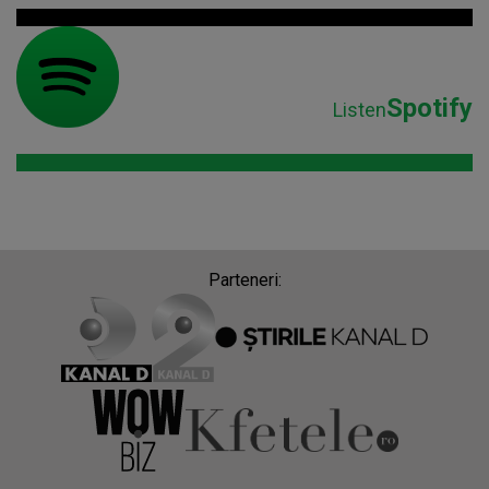
Spotify
Listen
Parteneri: