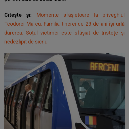
Citește și:
Momente sfâșietoare la priveghiul
Teodorei Marcu. Familia tinerei de 23 de ani își urlă
durerea. Soțul victimei este sfâșiat de tristețe și
nedezlipit de sicriu