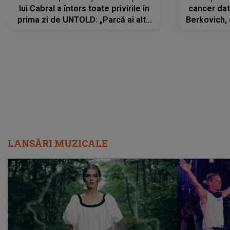
lui Cabral a întors toate privirile în
cancer dato
prima zi de UNTOLD: „Parcă ai altă
Berkovich, 
strălucire, emani putere,
accident ru
încredere, siguranță...”
Dacă nu 
LANSĂRI MUZICALE