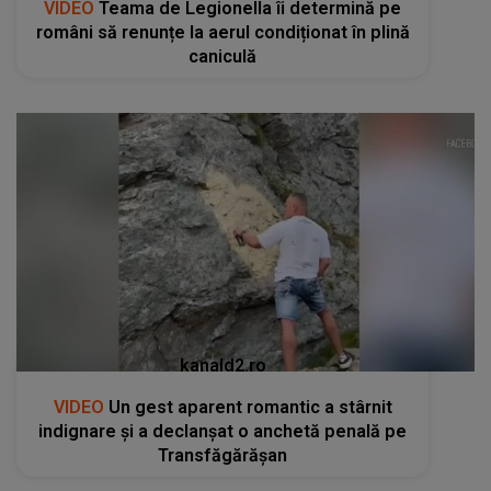
VIDEO
Teama de Legionella îi determină pe
români să renunțe la aerul condiționat în plină
caniculă
kanald2.ro
VIDEO
Un gest aparent romantic a stârnit
indignare și a declanșat o anchetă penală pe
Transfăgărășan