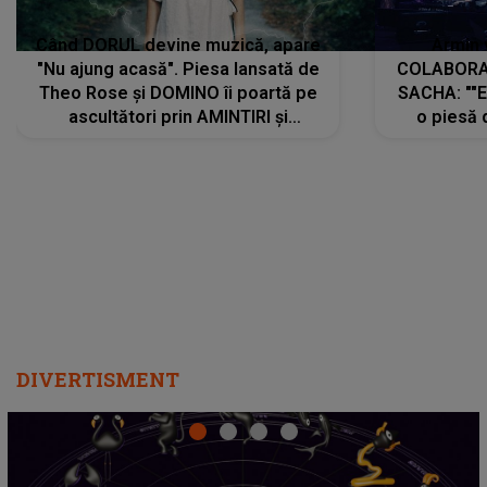
Când DORUL devine muzică, apare
Armin 
"Nu ajung acasă". Piesa lansată de
COLABORAR
Theo Rose și DOMINO îi poartă pe
SACHA: ""E
ascultători prin AMINTIRI și
o piesă 
REGĂSIRI, iar drumul emoțiilor
imediat pre
trece prin sufletul publicului:
cu mine șt
"Pentru toți cei care au plecat
păstrăm do
departe ca să le fie mai bine"
DIVERTISMENT