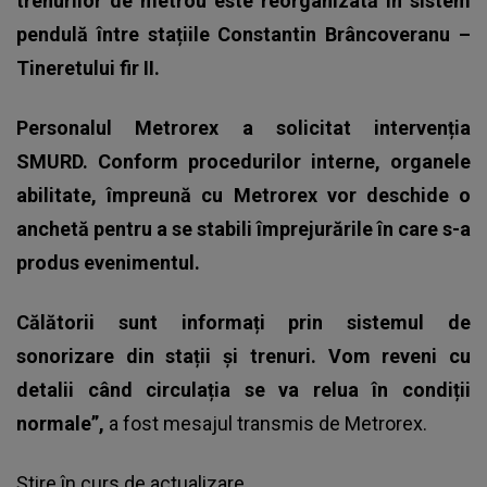
trenurilor de metrou este reorganizată în sistem
pendulă între stațiile Constantin Brâncoveranu –
Tineretului fir II.
Personalul Metrorex a solicitat intervenția
SMURD.
Conform procedurilor interne, organele
abilitate, împreună cu Metrorex vor deschide o
anchetă pentru a se stabili împrejurările în care s-a
produs evenimentul.
Călătorii sunt informați prin sistemul de
sonorizare din stații și trenuri.
Vom reveni cu
detalii când circulația se va relua în condiții
normale”,
a fost mesajul transmis de Metrorex.
Știre în curs de actualizare.