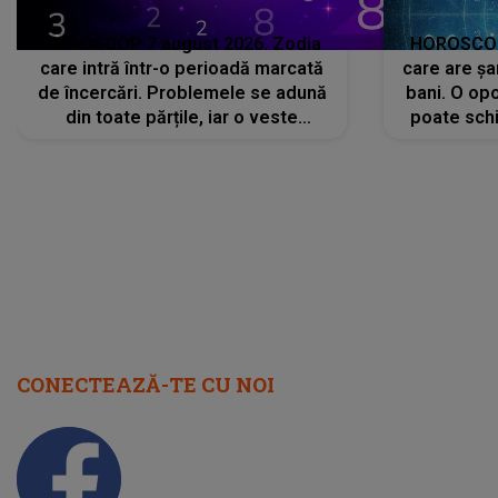
HOROSCOP 7 august 2026. Zodia
HOROSCOP 
care intră într-o perioadă marcată
care are șa
de încercări. Problemele se adună
bani. O opo
din toate părțile, iar o veste
poate schi
neașteptată îi dă planurile peste
la
cap
CONECTEAZĂ-TE CU NOI