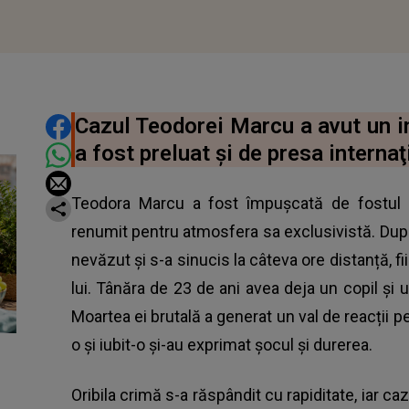
DISTRIBUIE ARTICOLUL
Cazul Teodorei Marcu a avut un im
a fost preluat şi de presa internaţ
Teodora Marcu a fost împușcată de fostul iu
renumit pentru atmosfera sa exclusivistă. Dup
nevăzut şi s-a sinucis la câteva ore distanță, fii
lui. Tânăra de 23 de ani avea deja un copil ș
Moartea ei brutală a generat un val de reacții pe
o și iubit-o și-au exprimat șocul și durerea.
Oribila crimă s-a răspândit cu rapiditate, iar caz