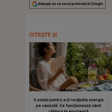
Adaugă-ne ca sursă preferată în Google
CITEȘTE ȘI
femeia.ro
5 soluții pentru a-ți recăpăta energia
pe caniculă. Ce funcționează când
căldura te epuizează