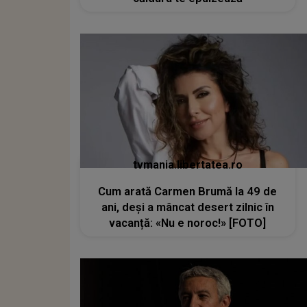
tvmania.libertatea.ro
Cum arată Carmen Brumă la 49 de
ani, deși a mâncat desert zilnic în
vacanță: «Nu e noroc!» [FOTO]