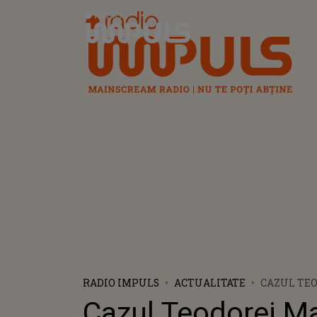
Radio Impuls
RADIO IMPULS
ACTUALITATE
CAZUL TE
TÂNĂRA DE
Cazul Teodorei M
ÎMPUŞCAT