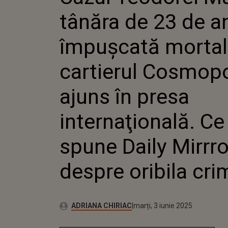
CARTIERUL
tânăra de 23 de a
A AJUNS Î
INTERNAŢI
SPUNE DA
împuşcată mortal
DESPRE OR
cartierul Cosmopo
ajuns în presa
internaţională. Ce
spune Daily Mirrro
despre oribila cri
Publicat:
Autor:
marți, 3 iunie 2025
Actualizat:
ADRIANA CHIRIAC
marți, 3 iunie 2025