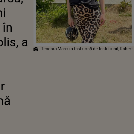
 COSMOPOLIS,
ni
N PRESA
ONALĂ. CE
ILY MIRRROR
 în
IBILA CRIMĂ
lis, a
Teodora Marcu a fost ucisă de fostul iubit, Robert
r
mă