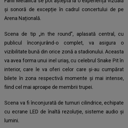
Fanii
Metallica
se pot aștepta la o experiență vizuală
și sonoră de excepție în cadrul concertului de pe
Arena Națională.
Scena de tip „in the round”, aplasată central, cu
publicul înconjurând-o complet, va asigura o
vizibilitate bună din orice zonă a stadionului. Aceasta
va avea forma unui inel uriaș, cu celebrul Snake Pit în
interior, care le va oferi celor care și-au cumpărat
bilete în zona respectivă momente și mai intense,
fiind cel mai aproape de membrii trupei.
Scena va fi înconjurată de turnuri cilindrice, echipate
cu ecrane LED de înaltă rezoluție, sisteme audio și
lumini.