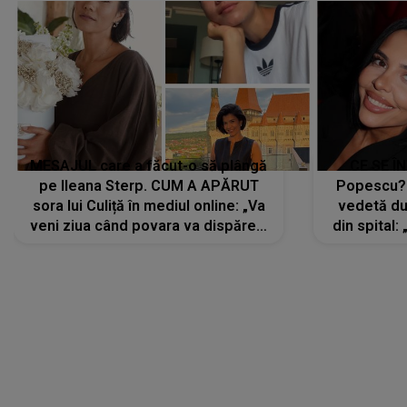
MESAJUL care a făcut-o să plângă
CE SE Î
pe Ileana Sterp. CUM A APĂRUT
Popescu?
sora lui Culiță în mediul online: „Va
vedetă du
veni ziua când povara va dispărea,
din spital:
iar lacrimile...”