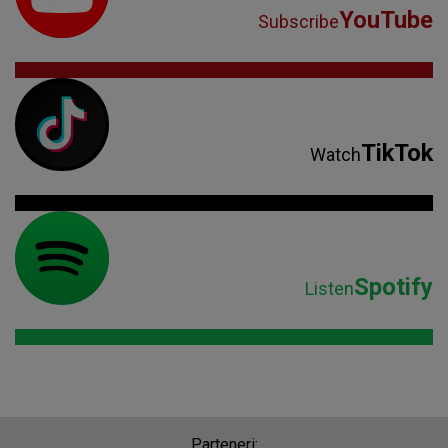
YouTube
Subscribe
TikTok
Watch
Spotify
Listen
Parteneri: