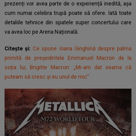
prezenți vor avea parte de o experiență inedită, așa
cum numai celebra trupă poate să ofere. Iată toate
detaliile tehnice din spatele super concertului care
va avea loc pe Arena Națională.
Citește și:
Ce spune Ioana Ginghină despre palma
primită de președintele Emmanuel Macron de la
soția lui, Brigitte Macron: „Mi-am dat seama că
puteam să cresc și eu unul de mic”