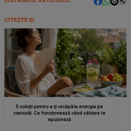
CITEȘTE ȘI
femeia.ro
5 soluții pentru a-ți recăpăta energia pe
caniculă. Ce funcționează când căldura te
epuizează