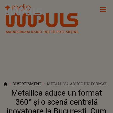
Radio Impuls
DIVERTISMENT
METALLICA ADUCE UN FORMAT
360° ȘI O SCENĂ CENTRALĂ
Metallica aduce un format
INOVATOARE LA BUCUREȘTI.
CUM VA ARĂTA SHOW-UL M72
360° și o scenă centrală
DE PE ARENA NAȚIONALĂ?
inovatoare la București. Cum