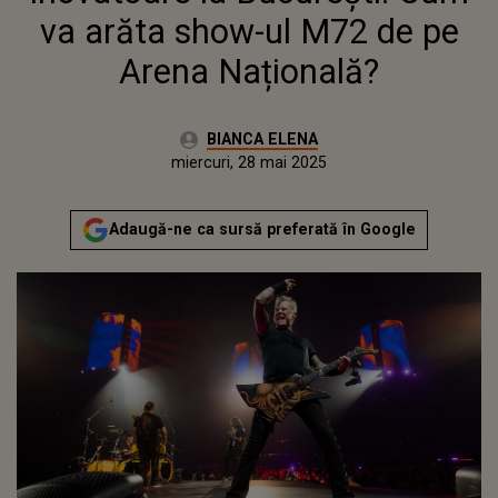
va arăta show-ul M72 de pe
Arena Națională?
Autor:
BIANCA ELENA
Publicat:
miercuri, 28 mai 2025
Actualizat:
miercuri, 28 mai 2025
Adaugă-ne ca sursă preferată în Google