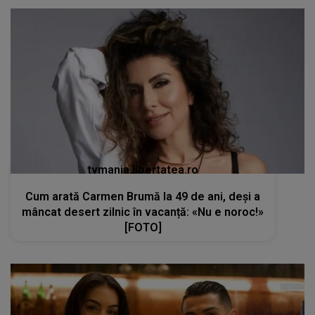
tvmania.libertatea.ro
Cum arată Carmen Brumă la 49 de ani, deși a
mâncat desert zilnic în vacanță: «Nu e noroc!»
[FOTO]