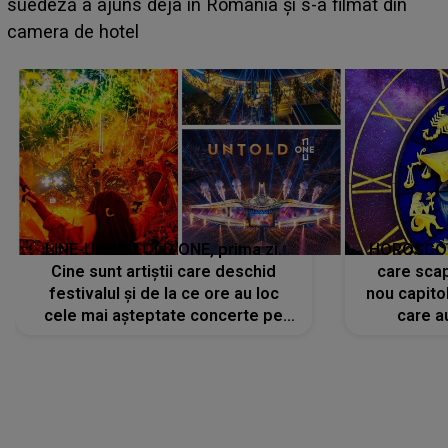
BĂIATUL VIZAT de Alexandra?! Aflându-se în fața
faptului împlinit, A RECUNOSCUT IMEDIAT: "Am
avut..."
LINE-UP UNTOLD ONE, prima zi.
HOROSCOP 
Cine sunt artiștii care deschid
care scap
festivalul și de la ce ore au loc
nou capitol
cele mai așteptate concerte pe
care a
scena principală?
perioadă 