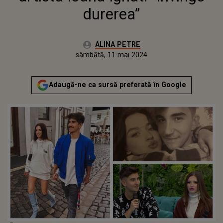
durerea”
Autor:
ALINA PETRE
Publicat:
sâmbătă, 11 mai 2024
Actualizat:
sâmbătă, 11 mai 2024
Adaugă-ne ca sursă preferată în Google