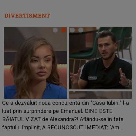
DIVERTISMENT
HOROSCOP 7 august 2026. Zodia care intră într-o
perioadă marcată de încercări. Problemele se adună
din toate părțile, iar o veste neașteptată îi dă planurile
peste cap