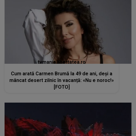
tvmania.libertatea.ro
Cum arată Carmen Brumă la 49 de ani, deși a
mâncat desert zilnic în vacanță: «Nu e noroc!»
[FOTO]