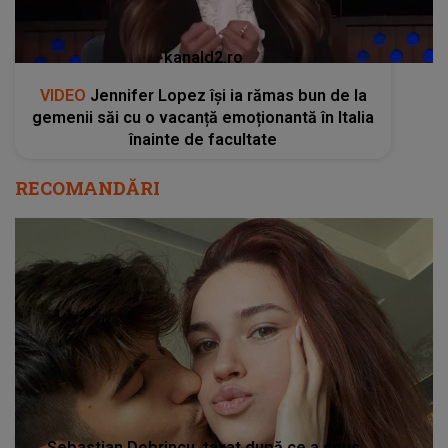
kanald2.ro
VIDEO
Jennifer Lopez își ia rămas bun de la
gemenii săi cu o vacanță emoționantă în Italia
înainte de facultate
RECOMANDĂRI
Sebastian Dobrincu, taxat după ce a spus