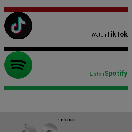
TikTok
Watch
Spotify
Listen
Parteneri: