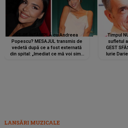
CE SE ÎNTÂMPLĂ cu Andreea
Timpul N
Popescu? MESAJUL transmis de
sufletul 
vedetă după ce a fost externată
GEST SFÂȘ
din spital: „Imediat ce mă voi simți
Iurie Dari
mai bine...”
măsură ce
LANSĂRI MUZICALE