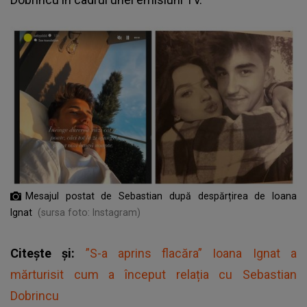
Mesajul postat de Sebastian după despărțirea de Ioana
Ignat
(sursa foto: Instagram)
Citește și:
”S-a aprins flacăra” Ioana Ignat a
mărturisit cum a început relația cu Sebastian
Dobrincu