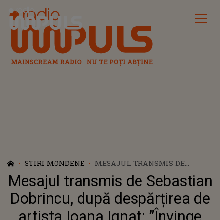
Radio Impuls
STIRI MONDENE
MESAJUL TRANSMIS DE
SEBASTIAN DOBRINCU, DUPĂ
Mesajul transmis de Sebastian
DESPĂRȚIREA DE ARTISTA
IOANA IGNAT: ”ÎNVINGE
Dobrincu, după despărțirea de
DUREREA”
artista Ioana Ignat: ”Învinge