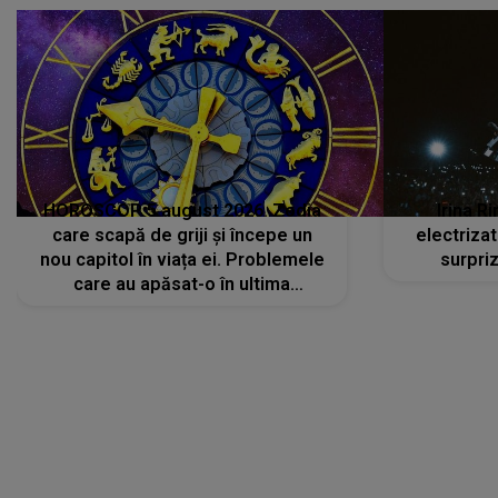
HOROSCOP 5 august 2026. Zodia
Irina R
care scapă de griji și începe un
electriza
nou capitol în viața ei. Problemele
surpri
care au apăsat-o în ultima
perioadă își găsesc, în sfârșit,
rezolvarea