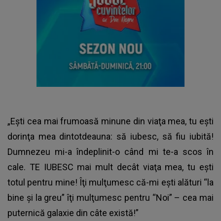
„Eşti cea mai frumoasă minune din viaţa mea, tu eşti
dorinţa mea dintotdeauna: să iubesc, să fiu iubită!
Dumnezeu mi-a îndeplinit-o când mi te-a scos în
cale. TE IUBESC mai mult decât viaţa mea, tu eşti
totul pentru mine! Îţi mulţumesc că-mi eşti alături “la
bine şi la greu” îţi mulţumesc pentru “Noi” – cea mai
puternică galaxie din câte există!”