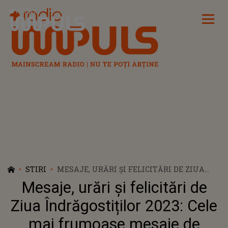
Radio Impuls
STIRI
MESAJE, URĂRI ȘI FELICITĂRI DE ZIUA
ÎNDRĂGOSTIȚILOR 2023: CELE MAI
Mesaje, urări și felicitări de
FRUMOASE MESAJE DE DRAGOSTE
PENTRU EL
Ziua Îndrăgostiților 2023: Cele
mai frumoase mesaje de