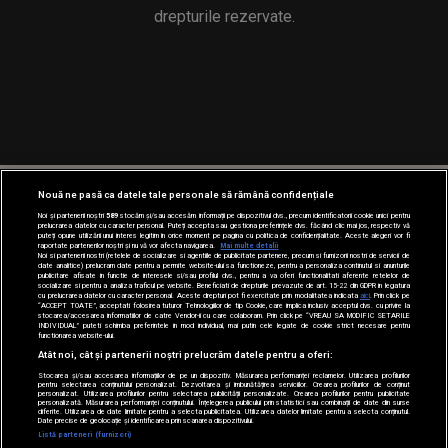
drepturile rezervate.
Nouă ne pasă ca datele tale personale să rămână confidențiale
Noi și partenerii noștri
589
stocăm și/sau accesăm informații pe dispozitivul dvs., precum identificatorii cookie unici pentru
prelucrarea datelor cu caracter personal. Puteți accepta sau gestiona preferințele dvs. făcând clic mai jos, respectiv vă
puteți opune utilizării unui interes legitim în orice moment pe pagina cu politica de confidențialitate. Aceste alegeri vor fi
raportate partenerilor noștri și nu vă vor afecta navigarea.
Mai multe detalii
Noi si partenerii nostri (retelele de socializare si agentiile de publicitate partenere, precum si furnizorii nostri de servicii de
date analitice) prelucram date pentru a permite website-ului sa functioneze, pentru a personaliza continutul si anunturile
publicitare afisate in functie de interesele si/sau profilul dvs., pentru a va oferi functionalitati aferente retelelor de
socializare si pentru a analiza traficul pe website. Beneficiati de drepturile prevazute de art. 15-22 din GDPR in legatura
cu prelucrarea datelor cu caracter personal. Aceste drepturi pot fi exercitate prin modalitatea indicata
aici
. Prin click pe
“ACCEPT TOATE”, acceptati folosirea tuturor Tehnologiilor de tip Cookie, care implica inclusiv acceptul dvs. cu privire la
stocarea/accesarea informatiilor de catre Vendor-ii cu care colaboram. Prin click pe “VREAU SA MODIFIC SETARILE
INDIVIDUAL” puteti schimba preferintele in mod individual, mai putin cele legate de cookie strict necesare pentru
functionarea website-ului.
Atât noi, cât și partenerii noștri prelucrăm datele pentru a oferi:
Stocarea și/sau accesarea informațiilor de pe un dispozitiv. Măsurarea performanței reclamelor. Utilizarea profilurilor
pentru selectarea conținutului personalizat. Dezvoltarea și îmbunătățirea serviciilor. Crearea profilurilor de conținut
personalizat. Utilizarea profilurilor pentru selectarea publicității personalizate. Crearea profilurilor pentru publicitate
personalizată. Măsurarea performanței conținutului. Înțelegerea publicului prin statistici sau combinații de date din surse
diferite. Utilizarea de date limitate pentru a selecta publicitatea. Utilizarea datelor limitate pentru a selecta conținutul.
Date precise de geolocație și identificarea prin scanarea dispozitivului.
Listă parteneri (furnizori)