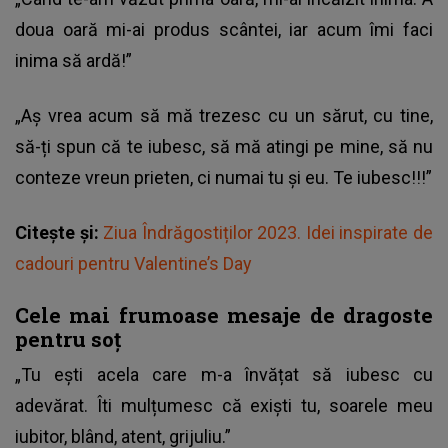
doua oară mi-ai produs scântei, iar acum îmi faci
inima să ardă!”
„Aș vrea acum să mă trezesc cu un sărut, cu tine,
să-ți spun că te iubesc, să mă atingi pe mine, să nu
conteze vreun prieten, ci numai tu și eu. Te iubesc!!!”
Citește și:
Ziua Îndrăgostiților 2023. Idei inspirate de
cadouri pentru Valentine’s Day
Cele mai frumoase mesaje de dragoste
pentru soț
„Tu ești acela care m-a învățat să iubesc cu
adevărat. Îti mulțumesc că exiști tu, soarele meu
iubitor, blând, atent, grijuliu.”