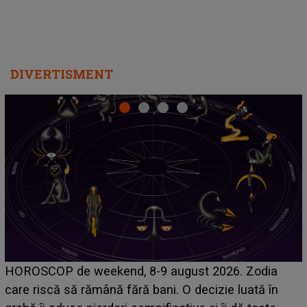
DIVERTISMENT
Emanuel a ținut ACEST DETALIU ASCUNS până
acum! În fața Alexandrei, concurentul din Casa Iubirii