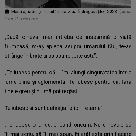
Mesaje, urări și felicitări de Ziua Îndrăgostiților 2023
(sursa
foto: Pexels.com)
„Dacă cineva m-ar întreba ce înseamnă o viaţă
frumoasă, m-aş apleca asupra umărului tău, te-aş
strânge în braţe şi aş spune „Uite asta”.
„Te iubesc pentru că … îmi alungi singurătatea într-o
lume plină şi aglomerată. Te iubesc pentru că, fără
tine e greu şi nu mă pot regăsi.
Te iubesc şi sunt definiţia fericirii eterne”
„Te iubesc oriunde, oricând, oricum. Nu e nevoie să
îţi mai scriu, să îţi mai spun. Îţi arăt asta prin fiecare