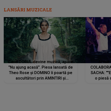
LANSĂRI MUZICALE
Când DORUL devine muzică, apare
Armin 
"Nu ajung acasă". Piesa lansată de
COLABORAR
Theo Rose și DOMINO îi poartă pe
SACHA: ""E
ascultători prin AMINTIRI și
o piesă 
REGĂSIRI, iar drumul emoțiilor
imediat pre
trece prin sufletul publicului:
cu mine șt
"Pentru toți cei care au plecat
păstrăm do
departe ca să le fie mai bine"