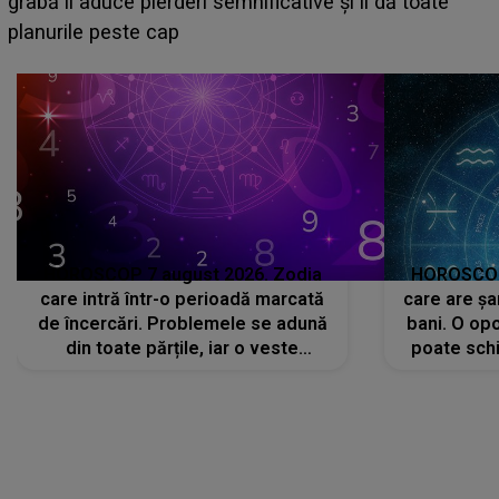
face o MĂRTURISIRE NEAȘTEPTATĂ despre mama
sa: "I-am spus și ei în față, eu nu te iubesc pentru
că..."
HOROSCOP 7 august 2026. Zodia
HOROSCOP 
care intră într-o perioadă marcată
care are șa
de încercări. Problemele se adună
bani. O opo
din toate părțile, iar o veste
poate schi
neașteptată îi dă planurile peste
la
cap