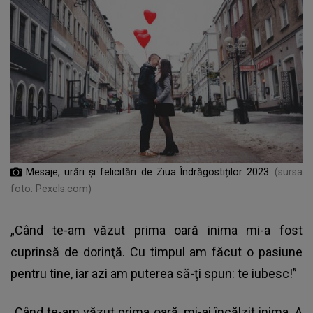
Mesaje, urări și felicitări de Ziua Îndrăgostiților 2023
(sursa
foto: Pexels.com)
„Când te-am văzut prima oară inima mi-a fost
cuprinsă de dorinţă. Cu timpul am făcut o pasiune
pentru tine, iar azi am puterea să-ţi spun: te iubesc!”
„Când te-am văzut prima oară, mi-ai încălzit inima. A