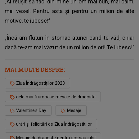
„Ai reușit să faci din mine un om mai bun, mai calm,
mai vesel. Pentru asta și pentru un milion de alte
motive, te iubesc!”
„Încă am fluturi în stomac atunci când te văd, chiar
dacă te-am mai văzut de un milion de ori! Te iubesc!”
MAI MULTE DESPRE:
Ziua Îndrăgostiților 2023
cele mai frumoase mesaje de dragoste
Valentine's Day
Mesaje
urări și felicitări de Ziua Îndrăgostiților
Mesaje de dragoste pentru soț sau iubit