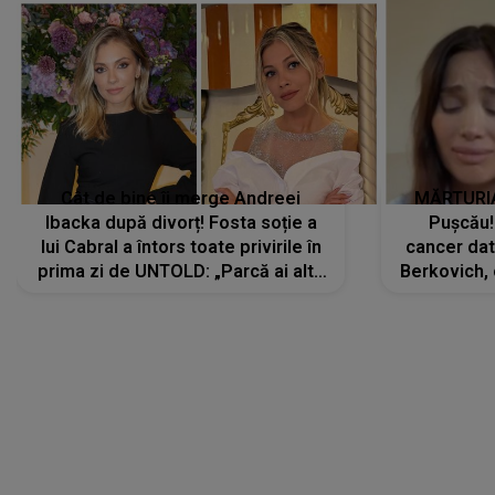
Cât de bine îi merge Andreei
MĂRTURIA
Ibacka după divorț! Fosta soție a
Pușcău!
lui Cabral a întors toate privirile în
cancer dato
prima zi de UNTOLD: „Parcă ai altă
Berkovich, 
strălucire, emani putere,
accident ru
încredere, siguranță...”
Dacă nu 