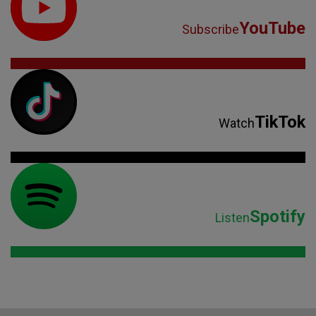
YouTube
Subscribe
TikTok
Watch
Spotify
Listen