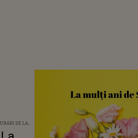
 URĂRI DE LA
 DE SFÂNTUL
 La
4: „ZIUA