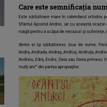
Care este semnificația nu
Este sărbătoare mare în calendarul ortodox p
Sfântul Apostol Andrei,
iar cu această ocazie a
roagă pentru a scăpa de necazuri și suferințe, 
dintre ei își sărbătoresc ziua de nume. Pe
Andra, Andrada, Andraș, Andruș, Andruța, Andreas
Andreiu, Edra, Endre, Deia sau Deea primesc î
mulți ani!” din partea apropiaților.