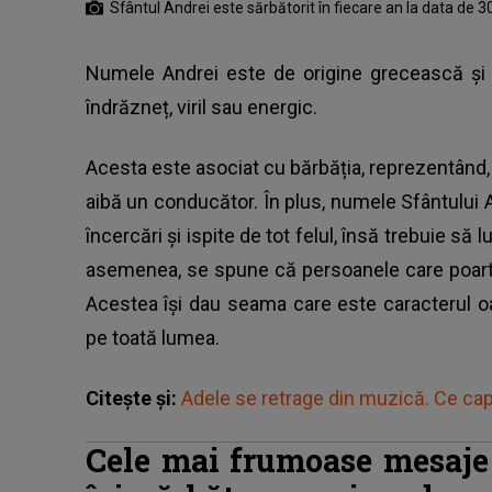
Sfântul Andrei este sărbătorit în fiecare an la data de 
Numele Andrei este de origine grecească și 
îndrăzneț, viril sau energic.
Acesta este asociat cu bărbăția, reprezentând, to
aibă un conducător. În plus, numele Sfântului 
încercări și ispite de tot felul, însă trebuie s
asemenea, se spune că persoanele care poartă
Acestea își dau seama care este caracterul oa
pe toată lumea.
Citește și:
Adele se retrage din muzică. Ce ca
Cele mai frumoase mesaje 