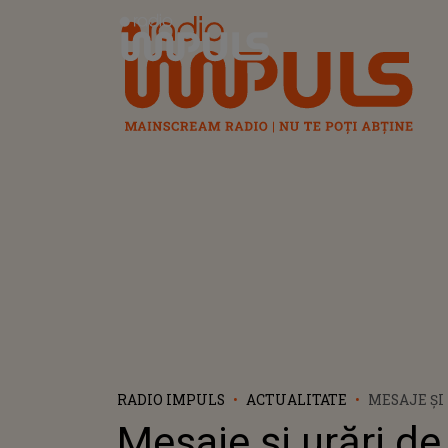
Radio Impuls
RADIO IMPULS
ACTUALITATE
MESAJE ȘI
MULȚI ANI
Mesaje și urări de
ANDREI 202