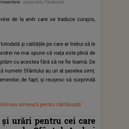
30 noiembrie
(sursa foto: Facebook)
vine de la anér care se traduce curajos,
todată și calitățile pe care ar trebui să le
Andrei ne mai spune că viața este plină de
ă luptăm cu acestea fără să ne fie teamă. De
 numele Sfântului au un al șaselea simț.
menilor, de fapt, și reușesc să surprindă
pitol nou urmează pentru cântăreață
și urări pentru cei care