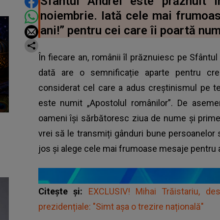
DISTRIBUIE ARTICOLUL
Sfântul Andrei este prăznuit 
noiembrie. Iată cele mai frumoas
ani!” pentru cei care îi poartă num
În fiecare an, românii îl prăznuiesc pe Sfânt
dată are o semnificație aparte pentru cre
considerat cel care a adus creștinismul pe ter
este numit „Apostolul românilor”. De aseme
oameni își sărbătoresc ziua de nume și primesc
vrei să le transmiți gânduri bune persoanelor s
jos și alege cele mai frumoase mesaje pentru
Citește și:
EXCLUSIV! Mihai Trăistariu, desp
prezidențiale: "Simt așa o trezire națională"