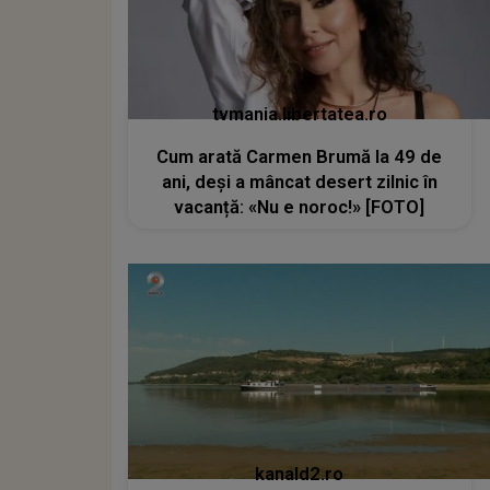
tvmania.libertatea.ro
Cum arată Carmen Brumă la 49 de
ani, deși a mâncat desert zilnic în
vacanță: «Nu e noroc!» [FOTO]
kanald2.ro