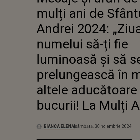
NUMELUI S
mulți ani de Sfânt
LUMINOASĂ
PRELUNGE
MULTE AL
Andrei 2024: „Ziu
ADUCĂTOA
BUCURII! L
numelui să-ți fie
luminoasă și să s
prelungească în 
altele aducătoare
bucurii! La Mulți A
Publicat:
Autor:
sâmbătă, 30 noiembrie 2024
Actualizat:
BIANCA ELENA
sâmbătă, 30 noiembrie 2024