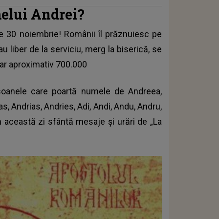
melui Andrei?
e 30 noiembrie! Românii îl prăznuiesc pe
u liber de la serviciu, merg la biserică, se
iar aproximativ 700.000
rsoanele care poartă numele de Andreea,
, Andrias, Andries, Adi, Andi, Andu, Andru,
n această zi sfântă mesaje și urări de „La