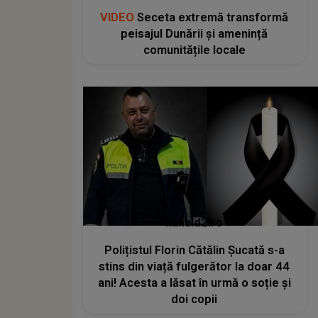
VIDEO
Seceta extremă transformă
peisajul Dunării și amenință
comunitățile locale
kanald2.ro
Polițistul Florin Cătălin Șucată s-a
stins din viață fulgerător la doar 44
ani! Acesta a lăsat în urmă o soție și
doi copii