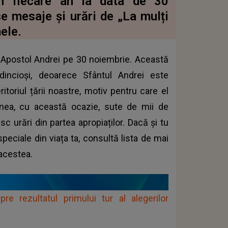
în fiecare an la data de 30
e mesaje și urări de „La mulți
ele.
ul Apostol Andrei pe 30 noiembrie. Această
dincioși, deoarece Sfântul Andrei este
itoriul țării noastre, motiv pentru care el
nea, cu această ocazie, sute de mii de
 urări din partea apropiaților. Dacă și tu
peciale din viața ta, consultă lista de mai
 acestea.
re rezultatul primului tur al alegerilor