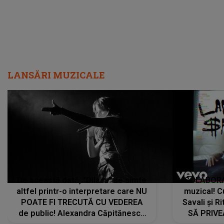
LANSĂRI MUZICALE
De această dată, "Dilaila" se simte
COLABORAR
altfel printr-o interpretare care NU
muzical! C
POATE FI TRECUTĂ CU VEDEREA
Savali și Ri
de public! Alexandra Căpitănescu
SĂ PRIV