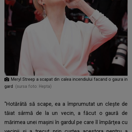
Meryl Streep a scapat din calea incendiului facand o gaura in
gard
(sursa foto: Hepta)
"Hotărâtă să scape, ea a împrumutat un cleşte de
tăiat sârmă de la un vecin, a făcut o gaură de
mărimea unei maşini în gardul pe care îl împărţea cu
vecinii şi a trecut prin curtea acestora pentru a