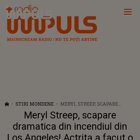
Radio Impuls
STIRI MONDENE
MERYL STREEP, SCAPARE
DRAMATICA DIN INCENDIUL
Meryl Streep, scapare
DIN LOS ANGELES! ACTRITA A
FACUT O GAURA DE MARIMEA
dramatica din incendiul din
UNEI MASINI PENTRU A FUGI
Los Angeles! Actrita a facut o