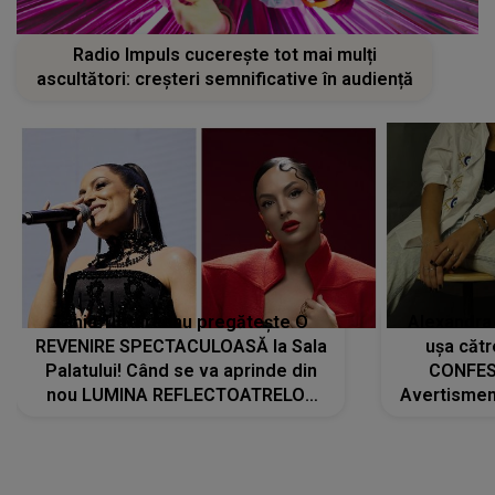
Radio Impuls cucerește tot mai mulți
ascultători: creșteri semnificative în audiență
Tania Turtureanu pregătește O
Alexandra
REVENIRE SPECTACULOASĂ la Sala
ușa cătr
Palatului! Când se va aprinde din
CONFES
nou LUMINA REFLECTOATRELOR
Avertismentu
pentru artistă: " Vor fi multe
rămas ÎNT
cântece noi, în premieră. Cântece
au format-
care abia acum învață să respire"
"Am f