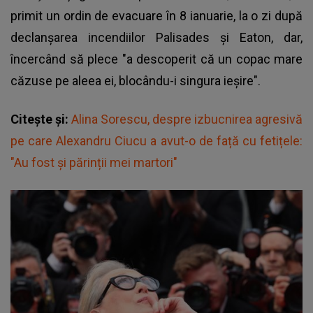
primit un ordin de evacuare în 8 ianuarie, la o zi după
declanşarea incendiilor Palisades şi Eaton, dar,
încercând să plece "a descoperit că un copac mare
căzuse pe aleea ei, blocându-i singura ieşire".
Citește și:
Alina Sorescu, despre izbucnirea agresivă
pe care Alexandru Ciucu a avut-o de față cu fetițele:
"Au fost și părinții mei martori"