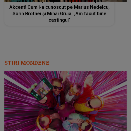
Adrian Sînă, despre începuturile trupei
Akcent! Cum i-a cunoscut pe Marius Nedelcu,
Sorin Brotnei și Mihai Gruia: „Am făcut bine
castingul”
STIRI MONDENE