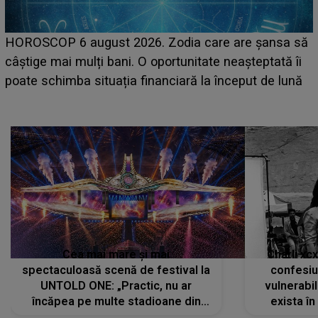
LINE-UP UNTOLD ONE, prima zi. Cine sunt artiștii
care deschid festivalul și de la ce ore au loc cele mai
așteptate concerte pe scena principală?
Cea mai mare și mai
Charli xc
spectaculoasă scenă de festival la
confesiu
UNTOLD ONE: „Practic, nu ar
vulnerabil
încăpea pe multe stadioane din
exista în
lume”. Evenimentul începe joi, 6