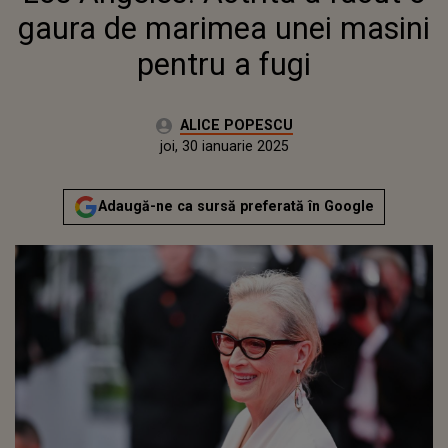
gaura de marimea unei masini
pentru a fugi
Autor:
ALICE POPESCU
Publicat:
joi, 30 ianuarie 2025
Actualizat:
joi, 30 ianuarie 2025
Adaugă-ne ca sursă preferată în Google