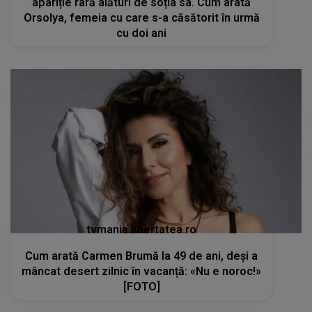
apariție rară alături de soția sa. Cum arată
Orsolya, femeia cu care s-a căsătorit în urmă
cu doi ani
tvmania.libertatea.ro
Cum arată Carmen Brumă la 49 de ani, deși a
mâncat desert zilnic în vacanță: «Nu e noroc!»
[FOTO]