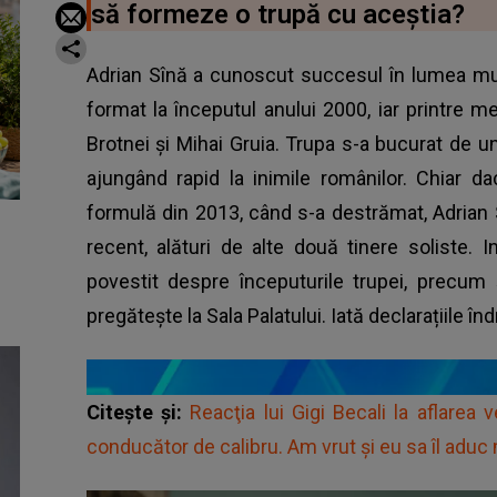
să formeze o trupă cu aceștia?
Adrian Sînă a cunoscut succesul în lumea muz
format la începutul anului 2000, iar printre m
Brotnei și Mihai Gruia. Trupa s-a bucurat de un
ajungând rapid la inimile românilor. Chiar 
formulă din 2013, când s-a destrămat, Adrian S
recent, alături de alte două tinere soliste. I
povestit despre începuturile trupei, precum 
pregătește la Sala Palatului. Iată declarațiile înd
Citește și:
Reacţia lui Gigi Becali la aflarea 
conducător de calibru. Am vrut și eu sa îl aduc