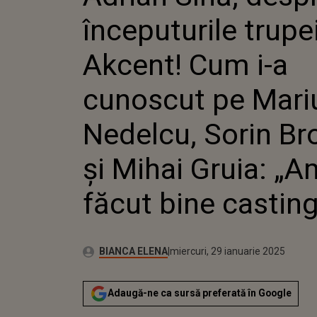
I-A CUN
începuturile trupe
MARIUS
SORIN B
MIHAI G
Akcent! Cum i-a
FĂCUT 
CASTIN
cunoscut pe Mari
Nedelcu, Sorin Br
și Mihai Gruia: „A
făcut bine casting
Publicat:
Autor:
miercuri, 29 ianuarie 2025
Actualizat:
BIANCA ELENA
miercuri, 29 ianuarie 2025
Adaugă-ne ca sursă preferată în Google