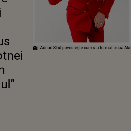
OSCUT PE
i
 NEDELCU,
ROTNEI ȘI
RUIA: „AM
BINE
GUL”
us
Adrian Sînă povestește cum s-a format trupa Akc
otnei
m
ul”