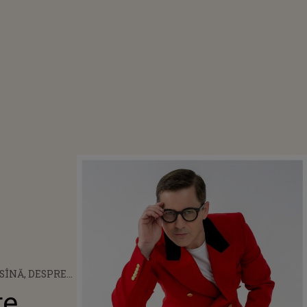
SÎNĂ, DESPRE
TURILE
re
 AKCENT! CUM