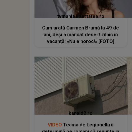
tvmania.libertatea.ro
Cum arată Carmen Brumă la 49 de
ani, deși a mâncat desert zilnic în
vacanță: «Nu e noroc!» [FOTO]
kanald2.ro
VIDEO
Teama de Legionella îi
determină pe români să renunțe la