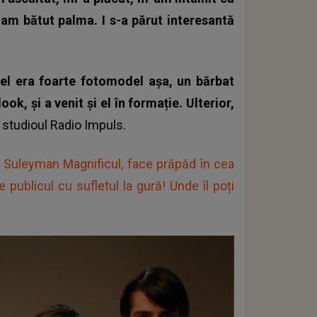
 am bătut palma. I s-a părut interesantă
 el era foarte fotomodel așa, un bărbat
k, și a venit și el în formație. Ulterior,
 studioul Radio Impuls.
in Suleyman Magnificul, face prăpăd în cea
 publicul cu sufletul la gură! Unde îl poți