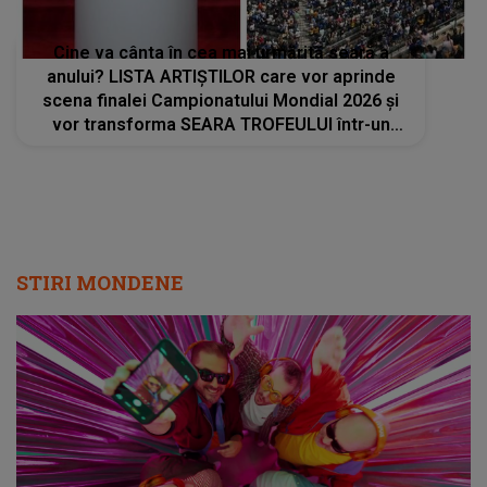
Cine va cânta în cea mai urmărită seară a
anului? LISTA ARTIȘTILOR care vor aprinde
scena finalei Campionatului Mondial 2026 și
vor transforma SEARA TROFEULUI într-un
show de neuitat: "Ceremonia de închidere va
încheia..."
STIRI MONDENE