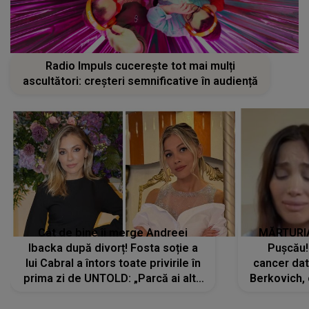
Radio Impuls cucerește tot mai mulți
ascultători: creșteri semnificative în audiență
Cât de bine îi merge Andreei
MĂRTURIA
Ibacka după divorț! Fosta soție a
Pușcău!
lui Cabral a întors toate privirile în
cancer dato
prima zi de UNTOLD: „Parcă ai altă
Berkovich, 
strălucire, emani putere,
accident ru
încredere, siguranță...”
Dacă nu 