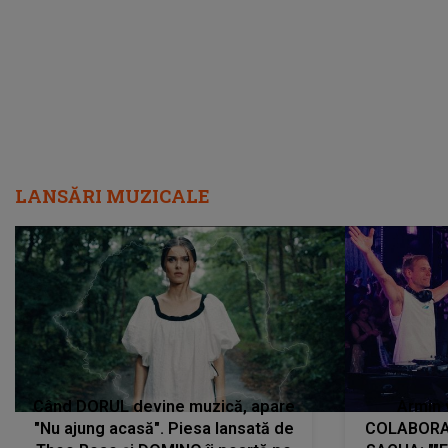
LANSĂRI MUZICALE
Când DORUL devine muzică, apare
Armin 
"Nu ajung acasă". Piesa lansată de
COLABORAR