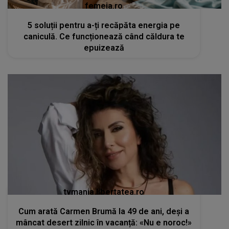
femeia.ro
5 soluții pentru a-ți recăpăta energia pe
caniculă. Ce funcționează când căldura te
epuizează
tvmania.libertatea.ro
Cum arată Carmen Brumă la 49 de ani, deși a
mâncat desert zilnic în vacanță: «Nu e noroc!»