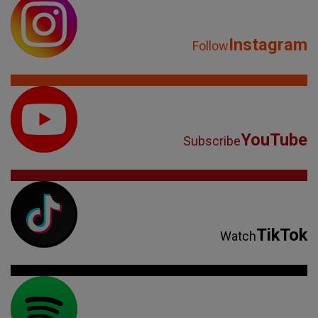
Instagram
Follow
YouTube
Subscribe
TikTok
Watch