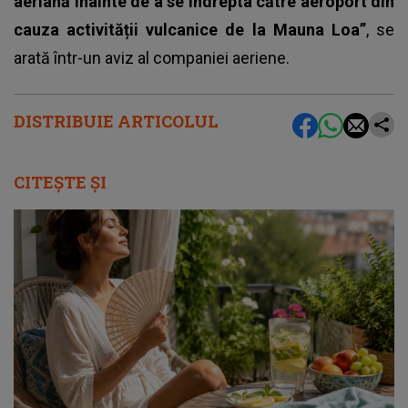
aeriană înainte de a se îndrepta către aeroport din
cauza activității vulcanice de la Mauna Loa”
, se
arată într-un aviz al companiei aeriene.
DISTRIBUIE ARTICOLUL
CITEȘTE ȘI