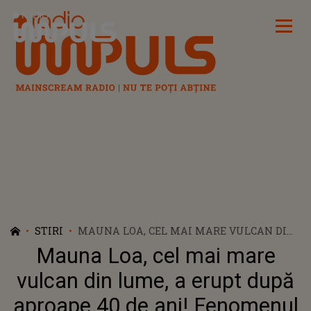
Radio Impuls
STIRI
MAUNA LOA, CEL MAI MARE VULCAN DIN
LUME, A ERUPT DUPĂ APROAPE 40 DE ANI!
Mauna Loa, cel mai mare
FENOMENUL AR PUTEA ATRAGE MAI
MULȚI TURIȘTI
vulcan din lume, a erupt după
aproape 40 de ani! Fenomenul