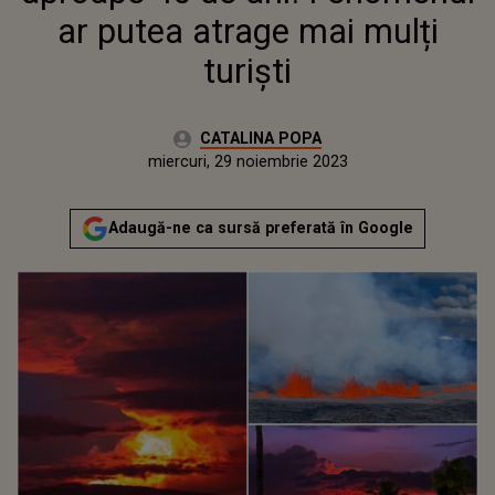
ar putea atrage mai mulți
turiști
Autor:
CATALINA POPA
Publicat:
marți, 29 noiembrie 2022
Actualizat:
miercuri, 29 noiembrie 2023
Adaugă-ne ca sursă preferată în Google