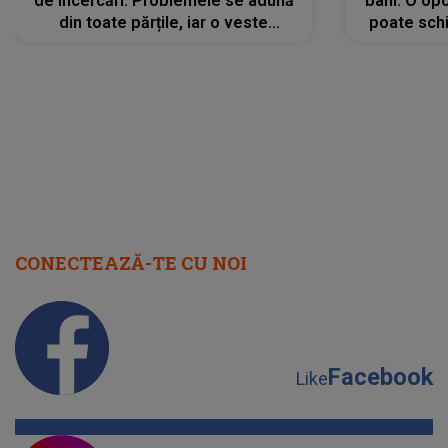
de încercări. Problemele se adună
bani. O opo
din toate părțile, iar o veste
poate schi
neașteptată îi dă planurile peste
la
cap
CONECTEAZĂ-TE CU NOI
Facebook
Like