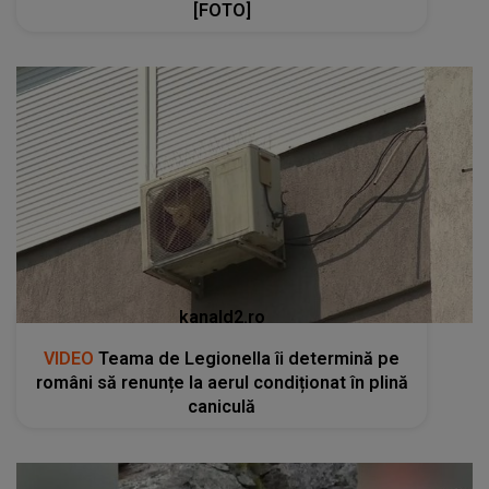
[FOTO]
kanald2.ro
VIDEO
Teama de Legionella îi determină pe
români să renunțe la aerul condiționat în plină
caniculă