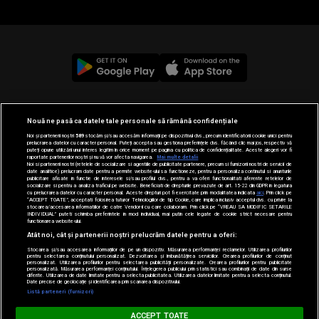
© 2019-2026 DOGAN MEDIA INTERNATIONAL SA, Toate
Nouă ne pasă ca datele tale personale să rămână confidențiale
drepturile rezervate.
Noi și partenerii noștri
589
stocăm și/sau accesăm informații pe dispozitivul dvs., precum identificatorii cookie unici pentru
prelucrarea datelor cu caracter personal. Puteți accepta sau gestiona preferințele dvs. făcând clic mai jos, respectiv vă
puteți opune utilizării unui interes legitim în orice moment pe pagina cu politica de confidențialitate. Aceste alegeri vor fi
raportate partenerilor noștri și nu vă vor afecta navigarea.
Mai multe detalii
Noi si partenerii nostri (retelele de socializare si agentiile de publicitate partenere, precum si furnizorii nostri de servicii de
date analitice) prelucram date pentru a permite website-ului sa functioneze, pentru a personaliza continutul si anunturile
publicitare afisate in functie de interesele si/sau profilul dvs., pentru a va oferi functionalitati aferente retelelor de
socializare si pentru a analiza traficul pe website. Beneficiati de drepturile prevazute de art. 15-22 din GDPR in legatura
cu prelucrarea datelor cu caracter personal. Aceste drepturi pot fi exercitate prin modalitatea indicata
aici
. Prin click pe
“ACCEPT TOATE”, acceptati folosirea tuturor Tehnologiilor de tip Cookie, care implica inclusiv acceptul dvs. cu privire la
stocarea/accesarea informatiilor de catre Vendor-ii cu care colaboram. Prin click pe “VREAU SA MODIFIC SETARILE
INDIVIDUAL” puteti schimba preferintele in mod individual, mai putin cele legate de cookie strict necesare pentru
functionarea website-ului.
Atât noi, cât și partenerii noștri prelucrăm datele pentru a oferi:
Stocarea și/sau accesarea informațiilor de pe un dispozitiv. Măsurarea performanței reclamelor. Utilizarea profilurilor
pentru selectarea conținutului personalizat. Dezvoltarea și îmbunătățirea serviciilor. Crearea profilurilor de conținut
personalizat. Utilizarea profilurilor pentru selectarea publicității personalizate. Crearea profilurilor pentru publicitate
personalizată. Măsurarea performanței conținutului. Înțelegerea publicului prin statistici sau combinații de date din surse
diferite. Utilizarea de date limitate pentru a selecta publicitatea. Utilizarea datelor limitate pentru a selecta conținutul.
Date precise de geolocație și identificarea prin scanarea dispozitivului.
Listă parteneri (furnizori)
MUSIC NON STOP
ACCEPT TOATE