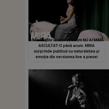
"Cu Tălpile Goale" așa cum NU AI MAI
ASCULTAT-O până acum. MIRA
surprinde publicul cu naturalețea și
emoția din versiunea live a piesei