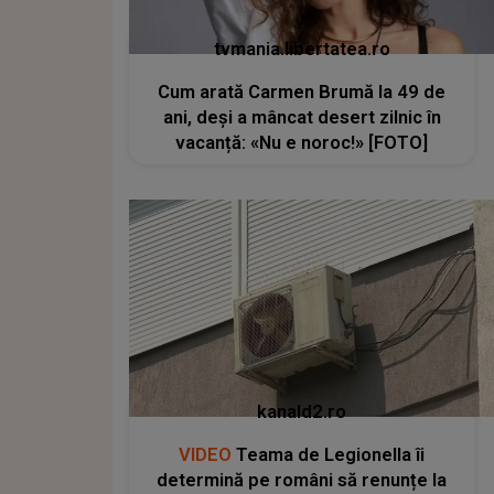
tvmania.libertatea.ro
Cum arată Carmen Brumă la 49 de
ani, deși a mâncat desert zilnic în
vacanță: «Nu e noroc!» [FOTO]
kanald2.ro
VIDEO
Teama de Legionella îi
determină pe români să renunțe la