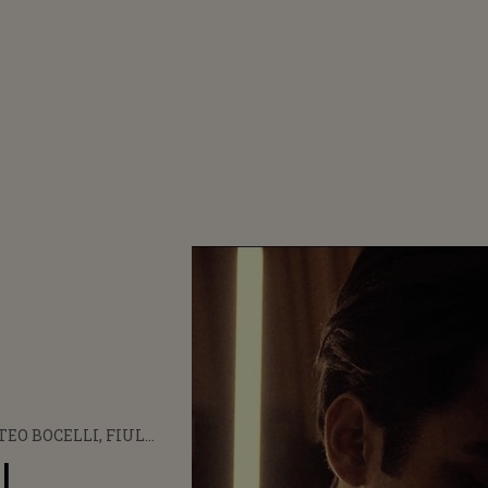
EO BOCELLI, FIUL
ORULUI ANDREA
l
LLI, A LANSAT O