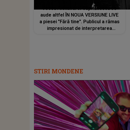
Vocea Alexandrei Căpitănescu se
aude altfel ÎN NOUA VERSIUNE LIVE
a piesei "Fără tine". Publicul a rămas
impresionat de interpretarea
artistei
STIRI MONDENE