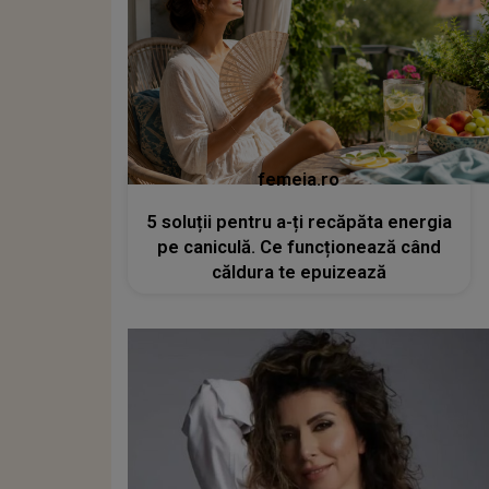
femeia.ro
5 soluții pentru a-ți recăpăta energia
pe caniculă. Ce funcționează când
căldura te epuizează