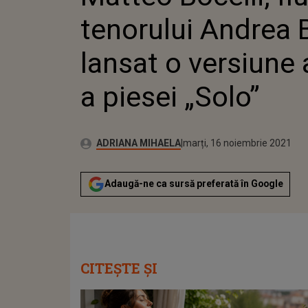
VERS
tenorului Andrea B
PIES
lansat o versiune
a piesei „Solo”
Publicat:
Autor:
joi, 11 noiembrie 2021
Actualizat:
ADRIANA MIHAELA
marți, 16 noiembrie 2021
Adaugă-ne ca sursă preferată în Google
CITEȘTE ȘI