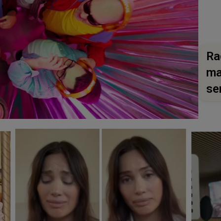
Ra
ma
se