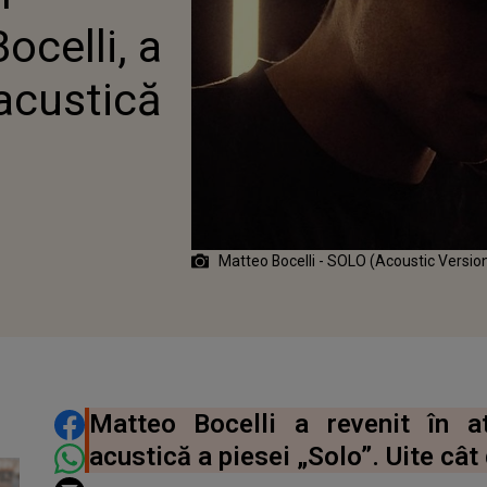
IUNE ACUSTICĂ A
ocelli, a
EI „SOLO”
 acustică
Matteo Bocelli - SOLO (Acoustic Versio
DISTRIBUIE ARTICOLUL
Matteo Bocelli a revenit în a
acustică a piesei „Solo”. Uite cât