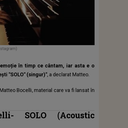
Instagram)
 emoție în timp ce cântam, iar asta e o
ești "SOLO" (singur)"
, a declarat Matteo.
Matteo Bocelli
, material care va fi lansat în
elli-
SOLO
(Acoustic