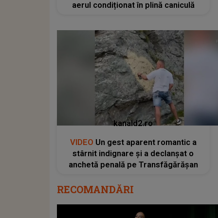
aerul condiționat în plină caniculă
kanald2.ro
VIDEO
Un gest aparent romantic a
stârnit indignare și a declanșat o
anchetă penală pe Transfăgărășan
RECOMANDĂRI