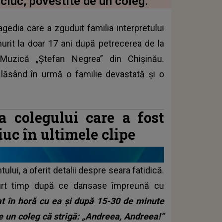
Cuciuc, povestite de un coleg.
agedia care a zguduit familia interpretului
rit la doar 17 ani după petrecerea de la
 Muzică „Ștefan Negrea” din Chișinău.
 lăsând în urmă o familie devastată și o
a colegului care a fost
ciuc în ultimele clipe
tului, a oferit detalii despre seara fatidică.
scurt timp după ce dansase împreună cu
t în horă cu ea și după 15-30 de minute
 un coleg că strigă: „Andreea, Andreea!”