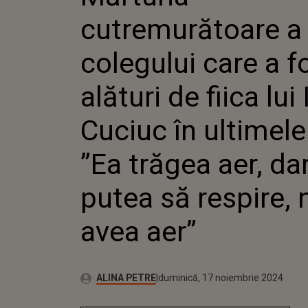
FOST AL
cutremurătoare a
LUI IGO
ULTIMEL
TRĂGEA 
colegului care a f
PUTEA S
AVEA AE
alături de fiica lui
Cuciuc în ultimele
”Ea trăgea aer, da
putea să respire, 
avea aer”
Publicat:
Autor:
duminică, 17 noiembrie 2024
Actualizat:
ALINA PETRE
duminică, 17 noiembrie 2024