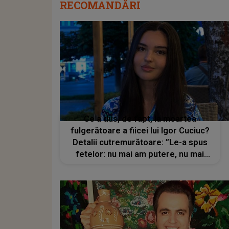
RECOMANDĂRI
Ce a dus, de fapt, la moartea
fulgerătoare a fiicei lui Igor Cuciuc?
Detalii cutremurătoare: ”Le-a spus
fetelor: nu mai am putere, nu mai
văd nimic”