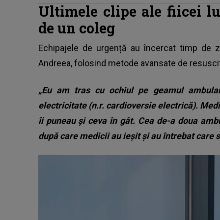
Ultimele clipe ale fiicei l
de un coleg
Echipajele de urgență au încercat timp de 
Andreea, folosind metode avansate de resuscit
„Eu am tras cu ochiul pe geamul ambulan
electricitate (n.r. cardioversie electrică). Med
îi puneau și ceva în gât. Cea de-a doua amb
după care medicii au ieșit și au întrebat care s