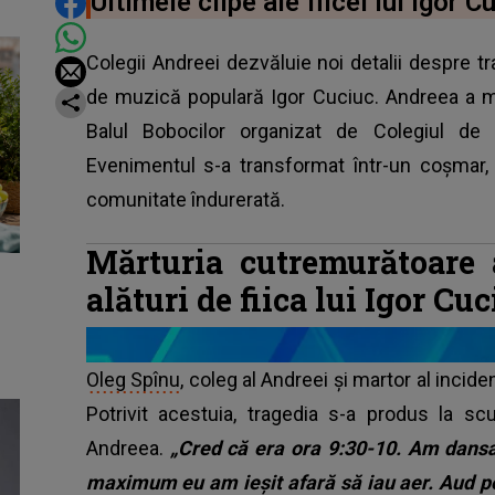
DISTRIBUIE ARTICOLUL
Ultimele clipe ale fiicei lui Igor 
Colegii Andreei dezvăluie noi detalii despre tr
de muzică populară Igor Cuciuc. Andreea a mu
Balul Bobocilor organizat de Colegiul de
Evenimentul s-a transformat într-un coșmar,
comunitate îndurerată.
Mărturia cutremurătoare 
alături de fiica lui Igor Cu
Oleg Spînu
, coleg al Andreei și martor al inciden
Potrivit acestuia, tragedia s-a produs la 
Andreea.
„Cred că era ora 9:30-10. Am dansa
maximum eu am ieșit afară să iau aer. Aud pe