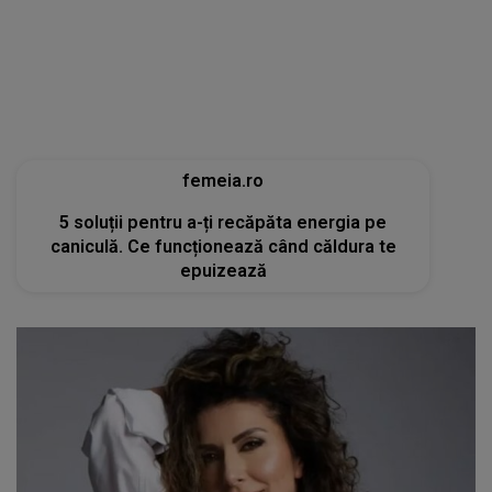
5 soluții pentru a-ți recăpăta energia pe
caniculă. Ce funcționează când căldura te
epuizează
tvmania.libertatea.ro
Cum arată Carmen Brumă la 49 de ani, deși a
mâncat desert zilnic în vacanță: «Nu e noroc!»
[FOTO]