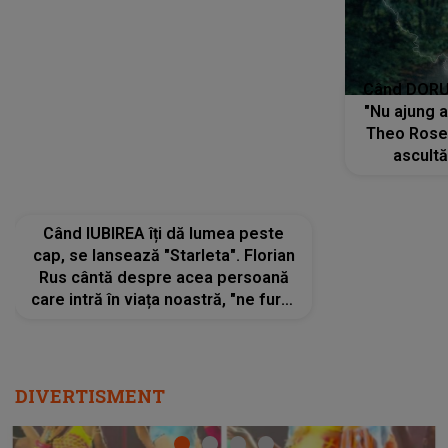
trece pr
"Pentru t
Când IUBIREA îți dă lumea peste
departe 
cap, se lansează "Starleta". Florian
Rus cântă despre acea persoană
care intră în viața noastră, "ne fură"
toate PRIVIRILE, toate GÂNDURILE,
tot UNIVERSUL și fără să ne dăm
seama, ajunge să fie motivul
pentru care zâmbim
DIVERTISMENT