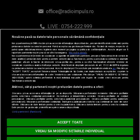
© 2019-2026 DOGAN MEDIA INTERNATIONAL SA, Toate
Nouă ne pasă ca datele tale personale să rămână confidențiale
drepturile rezervate.
Noi și partenerii noștri
589
stocăm și/sau accesăm informații pe dispozitivul dvs., precum identificatorii cookie unici pentru
prelucrarea datelor cu caracter personal. Puteți accepta sau gestiona preferințele dvs. făcând clic mai jos, respectiv vă
puteți opune utilizării unui interes legitim în orice moment pe pagina cu politica de confidențialitate. Aceste alegeri vor fi
raportate partenerilor noștri și nu vă vor afecta navigarea.
Mai multe detalii
Noi si partenerii nostri (retelele de socializare si agentiile de publicitate partenere, precum si furnizorii nostri de servicii de
date analitice) prelucram date pentru a permite website-ului sa functioneze, pentru a personaliza continutul si anunturile
publicitare afisate in functie de interesele si/sau profilul dvs., pentru a va oferi functionalitati aferente retelelor de
socializare si pentru a analiza traficul pe website. Beneficiati de drepturile prevazute de art. 15-22 din GDPR in legatura
cu prelucrarea datelor cu caracter personal. Aceste drepturi pot fi exercitate prin modalitatea indicata
aici
. Prin click pe
“ACCEPT TOATE”, acceptati folosirea tuturor Tehnologiilor de tip Cookie, care implica inclusiv acceptul dvs. cu privire la
stocarea/accesarea informatiilor de catre Vendor-ii cu care colaboram. Prin click pe “VREAU SA MODIFIC SETARILE
INDIVIDUAL” puteti schimba preferintele in mod individual, mai putin cele legate de cookie strict necesare pentru
functionarea website-ului.
Atât noi, cât și partenerii noștri prelucrăm datele pentru a oferi:
Stocarea și/sau accesarea informațiilor de pe un dispozitiv. Măsurarea performanței reclamelor. Utilizarea profilurilor
pentru selectarea conținutului personalizat. Dezvoltarea și îmbunătățirea serviciilor. Crearea profilurilor de conținut
personalizat. Utilizarea profilurilor pentru selectarea publicității personalizate. Crearea profilurilor pentru publicitate
personalizată. Măsurarea performanței conținutului. Înțelegerea publicului prin statistici sau combinații de date din surse
diferite. Utilizarea de date limitate pentru a selecta publicitatea. Utilizarea datelor limitate pentru a selecta conținutul.
Date precise de geolocație și identificarea prin scanarea dispozitivului.
Loading...
Listă parteneri (furnizori)
HIT SIESTA
ACCEPT TOATE
www.radioimpuls.ro
VREAU SA MODIFIC SETARILE INDIVIDUAL