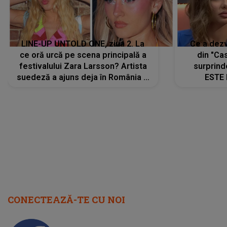
faptului 
IMED
CONECTEAZĂ-TE CU NOI
Facebook
Like