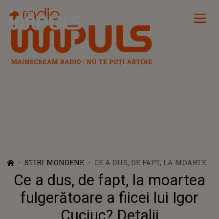
Radio Impuls
STIRI MONDENE
CE A DUS, DE FAPT, LA MOARTEA
FULGERĂTOARE A FIICEI LUI
Ce a dus, de fapt, la moartea
IGOR CUCIUC? DETALII
CUTREMURĂTOARE: ”LE-A SPUS
fulgerătoare a fiicei lui Igor
FETELOR: NU MAI AM PUTERE,
Cuciuc? Detalii
NU MAI VĂD NIMIC”