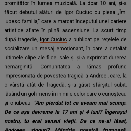
promițător în lumea muzicală. La doar 10 ani, și-a
făcut debutul alături de Igor Cuciuc cu piesa „Îmi
iubesc familia,” care a marcat începutul unei cariere
artistice aflate în plină ascensiune. La scurt timp
după tragedie,
Igor Cuciuc
a publicat pe rețelele de
socializare un mesaj emoționant, în care a detaliat
ultimele clipe ale fiicei sale și și-a exprimat durerea
nemărginită. Comunitatea a rămas profund
impresionată de povestea tragică a Andreei, care, la
o vârstă atât de fragedă, și-a găsit sfârșitul subit,
lăsând un gol imens în inimile celor care o cunoșteau
și o iubeau.
”Am pierdut tot ce aveam mai scump.
De ce așa devreme la 17 ani și 4 luni? Îngerașul
nostru, tu erai sensul vieții. De ce ne-ai lăsat,
Andreea, singuri? Mândria noastră frumoasă,