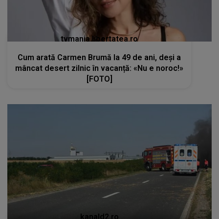
kanald2.ro
Eveniment rutier cumplit pe DN58B, urmat de
incendiu. Șoferul unui autoturism și-a pierdut
viața, după ce s-a izbit violent de un TIR