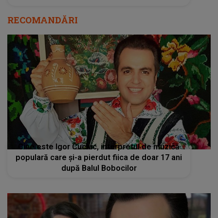
Cine este Igor Cuciuc, interpretul de muzică
populară care și-a pierdut fiica de doar 17 ani
după Balul Bobocilor
„De ce ai luat-o, Doamne, așa devreme?”