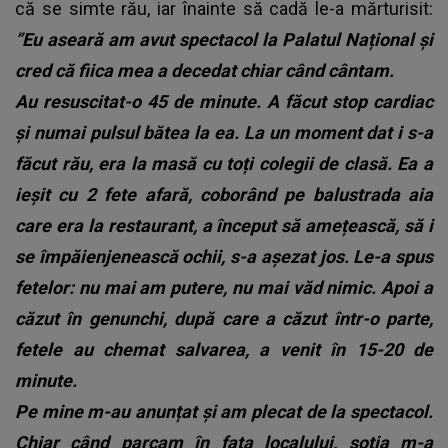
că se simte rău, iar înainte să cadă le-a mărturisit:
”Eu aseară am avut spectacol la Palatul Național și
cred că fiica mea a decedat chiar când cântam.
Au resuscitat-o 45 de minute. A făcut stop cardiac
și numai pulsul bătea la ea. La un moment dat i s-a
făcut rău, era la masă cu toți colegii de clasă. Ea a
ieșit cu 2 fete afară, coborând pe balustrada aia
care era la restaurant, a început să amețească, să i
se împăienjenească ochii, s-a așezat jos. Le-a spus
fetelor: nu mai am putere, nu mai văd nimic. Apoi a
căzut în genunchi, după care a căzut într-o parte,
fetele au chemat salvarea, a venit în 15-20 de
minute.
Pe mine m-au anunțat și am plecat de la spectacol.
Chiar când parcam în fața localului, soția m-a