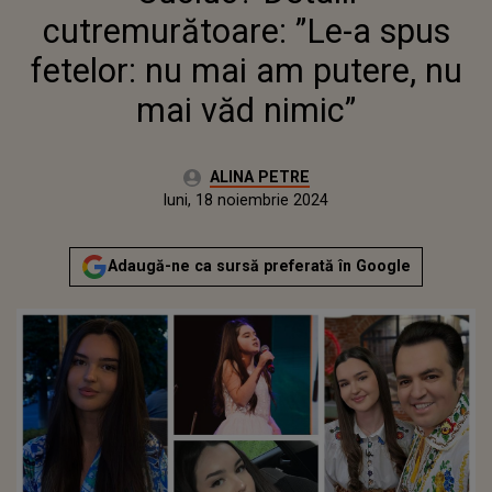
cutremurătoare: ”Le-a spus
fetelor: nu mai am putere, nu
mai văd nimic”
Autor:
ALINA PETRE
Publicat:
luni, 18 noiembrie 2024
Actualizat:
luni, 18 noiembrie 2024
Adaugă-ne ca sursă preferată în Google