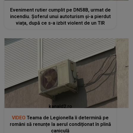
kanald2.ro
VIDEO
Teama de Legionella îi determină pe
români să renunțe la aerul condiționat în plină
caniculă
RECOMANDĂRI