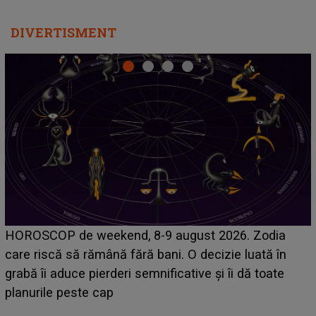
DIVERTISMENT
Emanuel a ținut ACEST DETALIU ASCUNS până
acum! În fața Alexandrei, concurentul din Casa Iubirii
face o MĂRTURISIRE NEAȘTEPTATĂ despre mama
sa: "I-am spus și ei în față, eu nu te iubesc pentru
că..."