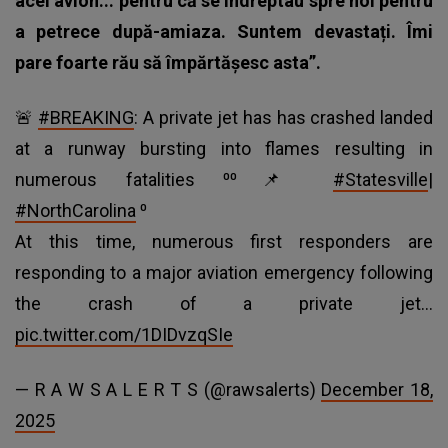
acel avion... pentru că se îndreptau spre noi pentru
a petrece după-amiaza. Suntem devastați. Îmi
pare foarte rău să împărtășesc asta”.
🚨
#BREAKING
: A private jet has has crashed landed
at a runway bursting into flames resulting in
numerous fatalities ⁰⁰📌
#Statesville
|
#NorthCarolina
⁰
At this time, numerous first responders are
responding to a major aviation emergency following
the crash of a private jet…
pic.twitter.com/1DIDvzqSIe
— R A W S A L E R T S (@rawsalerts)
December 18,
2025