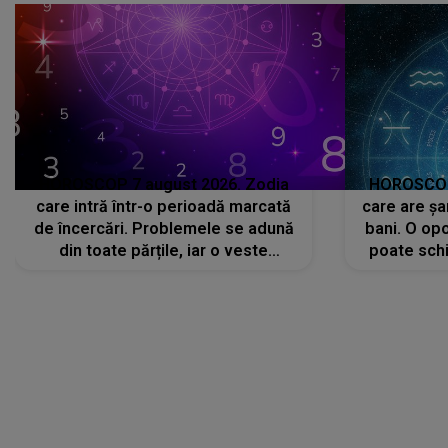
HOROSCOP 7 august 2026. Zodia
HOROSCOP 
care intră într-o perioadă marcată
care are șa
de încercări. Problemele se adună
bani. O opo
din toate părțile, iar o veste
poate schi
neașteptată îi dă planurile peste
la
cap