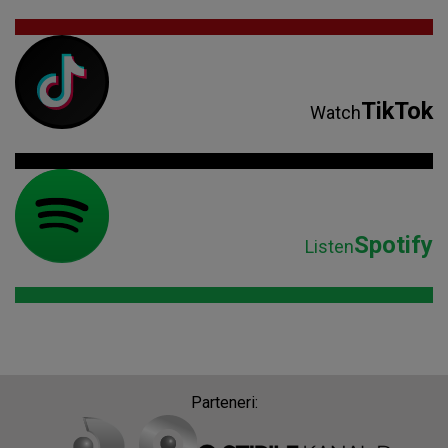
TikTok
Watch
Spotify
Listen
Parteneri: