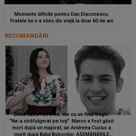
kanald2.ro
Momente dificile pentru Dan Diaconescu.
Fratele lui s-a stins din viață la doar 60 de ani
RECOMANDĂRI
Două cazuri diferite, dar cu un final tragic:
"Ne-a străfulgerat pe toţi". Marco a fost găsit
mort după un majorat, iar Andreea Cuciuc a
murit după Balul Bobocilor. ASEMĂNĂRILE