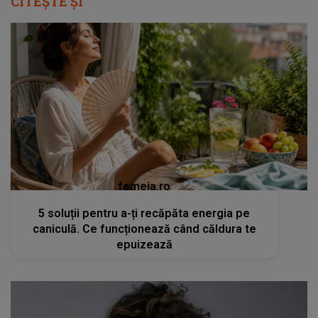
CITEȘTE ȘI
femeia.ro
5 soluții pentru a-ți recăpăta energia pe
caniculă. Ce funcționează când căldura te
epuizează