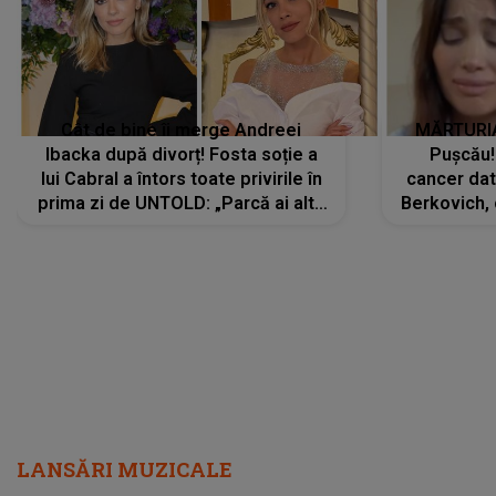
Cât de bine îi merge Andreei
MĂRTURIA
Ibacka după divorț! Fosta soție a
Pușcău!
lui Cabral a întors toate privirile în
cancer dato
prima zi de UNTOLD: „Parcă ai altă
Berkovich, 
strălucire, emani putere,
accident ru
încredere, siguranță...”
Dacă nu 
LANSĂRI MUZICALE