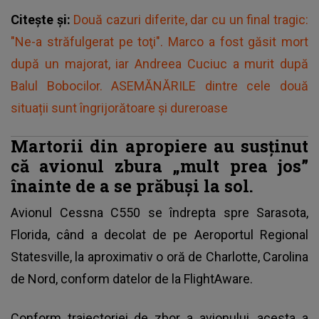
Citește și:
Două cazuri diferite, dar cu un final tragic:
"Ne-a străfulgerat pe toţi". Marco a fost găsit mort
după un majorat, iar Andreea Cuciuc a murit după
Balul Bobocilor. ASEMĂNĂRILE dintre cele două
situații sunt îngrijorătoare și dureroase
Martorii din apropiere au susținut
că avionul zbura „mult prea jos”
înainte de a se prăbuși la sol.
Avionul Cessna C550 se îndrepta spre Sarasota,
Florida, când a decolat de pe Aeroportul Regional
Statesville, la aproximativ o oră de Charlotte, Carolina
de Nord, conform datelor de la FlightAware.
Conform traiectoriei de zbor a avionului
, acesta a