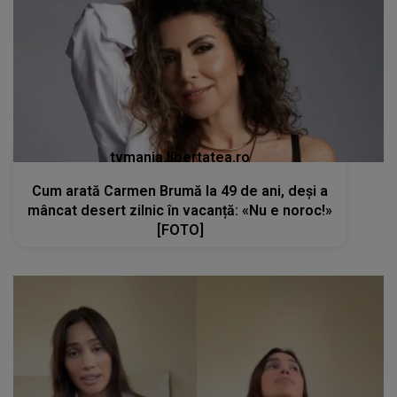
tvmania.libertatea.ro
Cum arată Carmen Brumă la 49 de ani, deși a
mâncat desert zilnic în vacanță: «Nu e noroc!»
[FOTO]