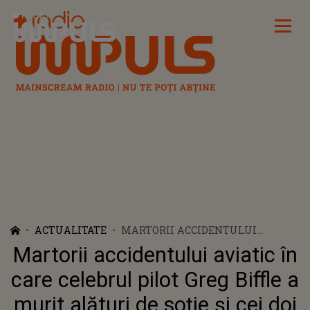
Radio Impuls
ACTUALITATE
MARTORII ACCIDENTULUI
AVIATIC ÎN CARE CELEBRUL PILOT
Martorii accidentului aviatic în
GREG BIFFLE A MURIT ALĂTURI
DE SOȚIE ȘI CEI DOI COPII FAC
care celebrul pilot Greg Biffle a
DECLARAȚII CUTREMURĂTOARE.
murit alături de soție și cei doi
CE S-A ÎNTÂMPLAT CU DOAR