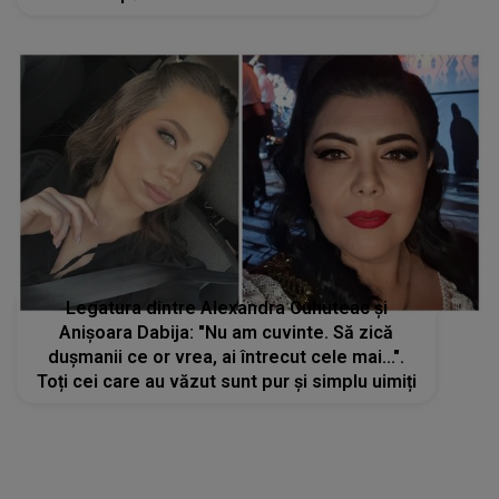
dintre cele două situații sunt îngrijorătoare și
dureroase
Legatura dintre Alexandra Cuhuteac și
Anișoara Dabija: "Nu am cuvinte. Să zică
dușmanii ce or vrea, ai întrecut cele mai...".
Toți cei care au văzut sunt pur și simplu uimiți