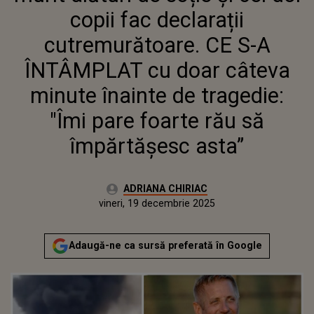
CÂTEVA MINUTE ÎNAINTE DE
copii fac declarații
TRAGEDIE: "ÎMI PARE FOARTE RĂU
SĂ ÎMPĂRTĂȘESC ASTA”
cutremurătoare. CE S-A
ÎNTÂMPLAT cu doar câteva
minute înainte de tragedie:
"Îmi pare foarte rău să
împărtășesc asta”
Autor:
ADRIANA CHIRIAC
Publicat:
vineri, 19 decembrie 2025
Actualizat:
vineri, 19 decembrie 2025
Adaugă-ne ca sursă preferată în Google