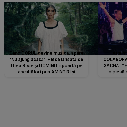
Când DORUL devine muzică, apare
Armin 
"Nu ajung acasă". Piesa lansată de
COLABORAR
Theo Rose și DOMINO îi poartă pe
SACHA: ""E
ascultători prin AMINTIRI și
o piesă 
REGĂSIRI, iar drumul emoțiilor
imediat pre
trece prin sufletul publicului:
cu mine șt
"Pentru toți cei care au plecat
păstrăm do
departe ca să le fie mai bine"