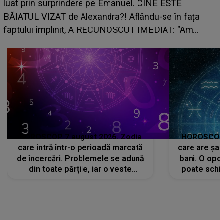
luat prin surprindere pe Emanuel. CINE ESTE
BĂIATUL VIZAT de Alexandra?! Aflându-se în fața
faptului împlinit, A RECUNOSCUT IMEDIAT: "Am
avut..."
HOROSCOP 7 august 2026. Zodia
HOROSCOP 
care intră într-o perioadă marcată
care are șa
de încercări. Problemele se adună
bani. O opo
din toate părțile, iar o veste
poate schi
neașteptată îi dă planurile peste
la
cap