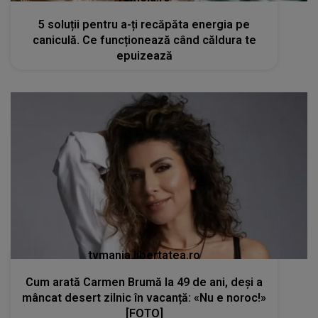
5 soluții pentru a-ți recăpăta energia pe
caniculă. Ce funcționează când căldura te
epuizează
tvmania.libertatea.ro
Cum arată Carmen Brumă la 49 de ani, deși a
mâncat desert zilnic în vacanță: «Nu e noroc!»
[FOTO]