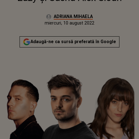
Autor:
ADRIANA MIHAELA
Publicat:
marți, 10 august 2021
Actualizat:
miercuri, 10 august 2022
Adaugă-ne ca sursă preferată în Google