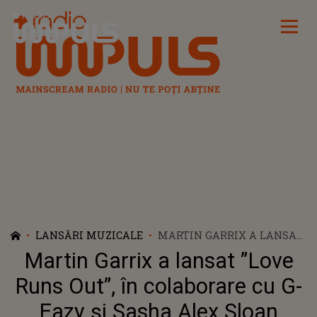
Radio Impuls
LANSĂRI MUZICALE
MARTIN GARRIX A LANSAT
”LOVE RUNS OUT”, ÎN
Martin Garrix a lansat ”Love
COLABORARE CU G-EAZY ȘI
SASHA ALEX SLOAN
Runs Out”, în colaborare cu G-
Eazy și Sasha Alex Sloan