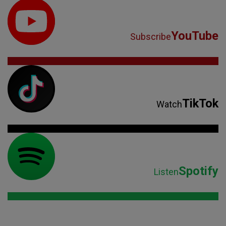
YouTube
Subscribe
TikTok
Watch
Spotify
Listen