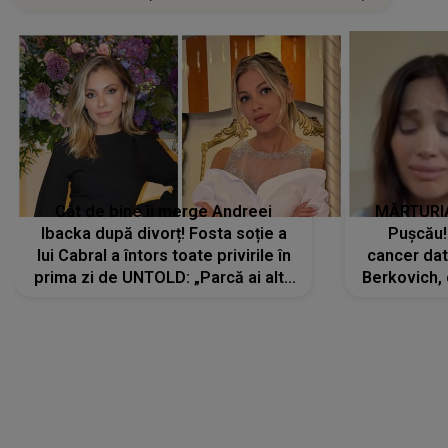
Cât de bine îi merge Andreei
MĂRTURIA
Ibacka după divorț! Fosta soție a
Pușcău!
lui Cabral a întors toate privirile în
cancer dato
prima zi de UNTOLD: „Parcă ai altă
Berkovich, 
strălucire, emani putere,
accident ru
încredere, siguranță...”
Dacă nu 