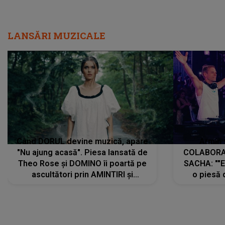
LANSĂRI MUZICALE
Când DORUL devine muzică, apare
Armin 
"Nu ajung acasă". Piesa lansată de
COLABORAR
Theo Rose și DOMINO îi poartă pe
SACHA: ""E
ascultători prin AMINTIRI și
o piesă 
REGĂSIRI, iar drumul emoțiilor
imediat pre
trece prin sufletul publicului:
cu mine șt
"Pentru toți cei care au plecat
păstrăm do
departe ca să le fie mai bine"