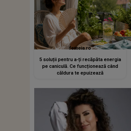
femeia.ro
5 soluții pentru a-ți recăpăta energia
pe caniculă. Ce funcționează când
căldura te epuizează