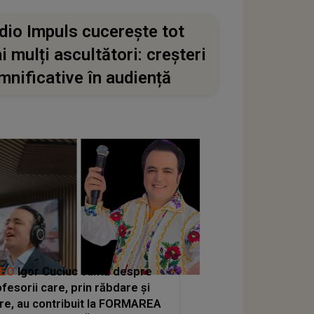
dio Impuls cucerește tot
i mulți ascultători: creșteri
mnificative în audiență
DEO
Igor Cuciuc cântă despre
fesorii care, prin răbdare și
re, au contribuit la FORMAREA