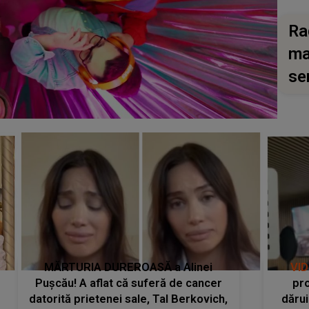
Ra
ma
se
MĂRTURIA DUREROASĂ a Alinei
VI
Pușcău! A aflat că suferă de cancer
pro
datorită prietenei sale, Tal Berkovich,
dărui