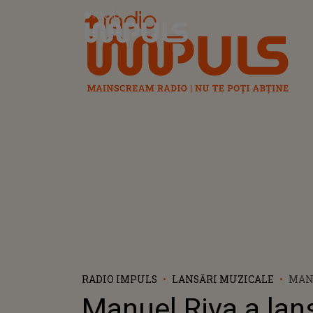
Radio Impuls
RADIO IMPULS
LANSĂRI MUZICALE
MAN
PIES
Manuel Riva a lan
COL