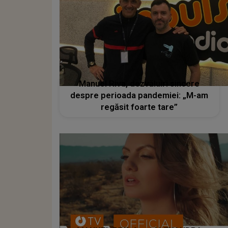
Manuel Riva, dezvăluiri sincere
despre perioada pandemiei: „M-am
regăsit foarte tare”