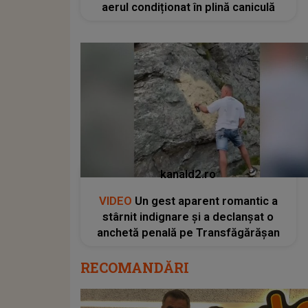
aerul condiționat în plină caniculă
kanald2.ro
VIDEO
Un gest aparent romantic a
stârnit indignare și a declanșat o
anchetă penală pe Transfăgărășan
RECOMANDĂRI