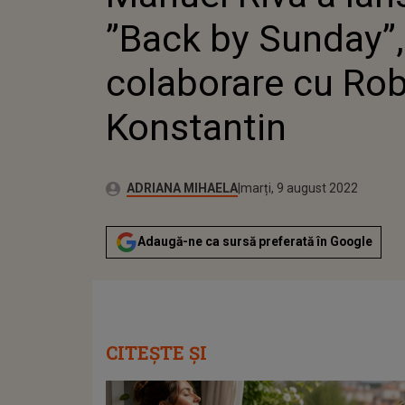
KON
”Back by Sunday”,
colaborare cu Rob
Konstantin
Publicat:
Autor:
luni, 9 august 2021
Actualizat:
ADRIANA MIHAELA
marți, 9 august 2022
Adaugă-ne ca sursă preferată în Google
CITEȘTE ȘI