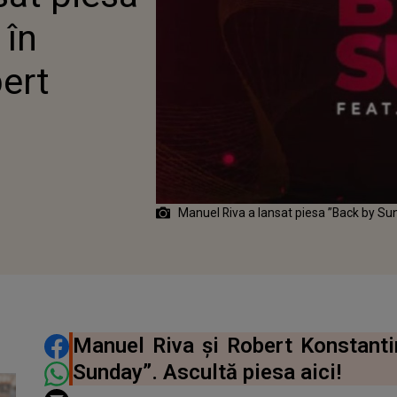
STANTIN
 în
ert
Manuel Riva a lansat piesa ”Back by Sun
DISTRIBUIE ARTICOLUL
Manuel Riva și Robert Konstantin
Sunday”. Ascultă piesa aici!