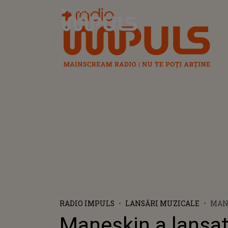
Radio Impuls
RADIO IMPULS
LANSĂRI MUZICALE
MAN
LANS
Maneskin a lansa
FINE