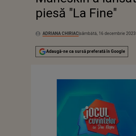
piesă "La Fine"
Publicat:
Autor:
vineri, 16 decembrie 2022
Actualizat:
ADRIANA CHIRIAC
sâmbătă, 16 decembrie 2023
Adaugă-ne ca sursă preferată în Google