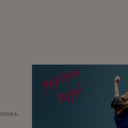
ESKIN A
AT PIESĂ "LA
t
"