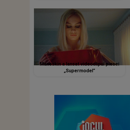
Maneskin a lansat videoclipul piesei
„Supermodel”