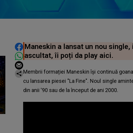
DISTRIBUIE ARTICOLUL
Maneskin a lansat un nou single, i
ascultat, îi poți da play aici.
Membrii formației Maneskin îşi continuă goana
cu lansarea piesei "La Fine". Noul single amint
din anii '90 sau de la început de ani 2000.