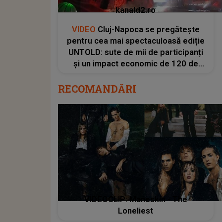
kanald2.ro
VIDEO
Cluj-Napoca se pregătește
pentru cea mai spectaculoasă ediție
UNTOLD: sute de mii de participanți
și un impact economic de 120 de
milioane de euro
RECOMANDĂRI
VIDEOCLIP: Maneskin - The
Loneliest