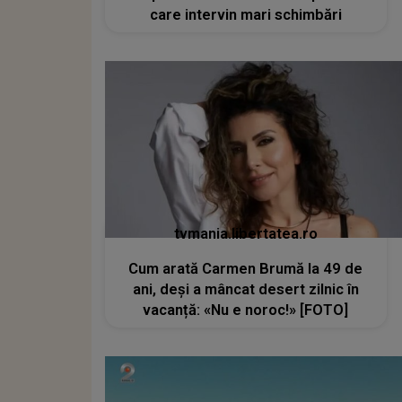
care intervin mari schimbări
tvmania.libertatea.ro
Cum arată Carmen Brumă la 49 de
ani, deși a mâncat desert zilnic în
vacanță: «Nu e noroc!» [FOTO]