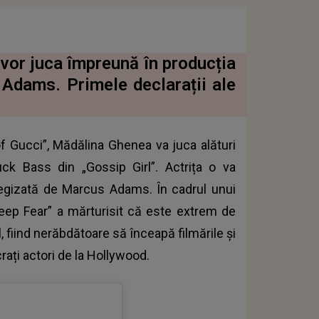
or juca împreună în producția
Adams. Primele declarații ale
f Gucci”, Mădălina Ghenea va juca alături
k Bass din „Gossip Girl”. Actrița o va
 regizată de Marcus Adams. În cadrul unui
„Deep Fear” a mărturisit că este extrem de
l, fiind nerăbdătoare să înceapă filmările și
rați actori de la Hollywood.