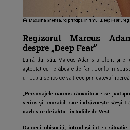
Mădălina Ghenea, rol principal în filmul „Deep Fear”, r
Regizorul Marcus Adams
despre „Deep Fear”
La rândul său, Marcus Adams a oferit și el c
așteptat cu nerăbdare de fani. Conform spuse
un cuplu serios ce va trece prin câteva încercă
„Personajele narcos răuvoitoare se juxtap
serios și onorabil care îndrăznește să-și t
navlosire de iahturi în Indiile de Vest.
Oameni obișnuiți, introduși într-o situați