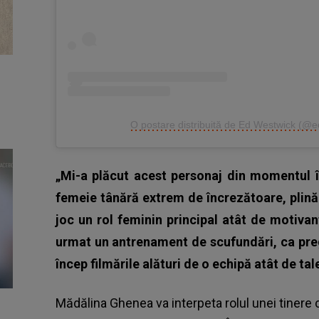
O postare distribuită de Ed Westwick (@
„Mi-a plăcut acest personaj din momentul î
femeie tânără extrem de încrezătoare, plină 
joc un rol feminin principal atât de motiva
urmat un antrenament de scufundări, ca pregă
încep filmările alături de o echipă atât de ta
Mădălina Ghenea
va interpeta rolul unei tinere