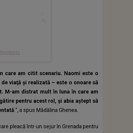
edwestwick)
n care am citit scenariu. Naomi este o
de viaţă şi realizată – este o onoare să
nt. M-am distrat mult în luna în care am
tire pentru acest rol, şi abia aştept să
lentată
”, a spus
Mădălina Ghenea
.
 care pleacă într-un sejur în Grenada pentru