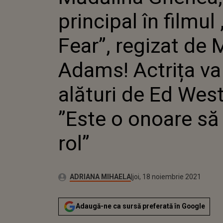
WESTWICK: ”ESTE 
principal în filmul
ROL”
Fear”, regizat de
Adams! Actrița va
alături de Ed Wes
”Este o onoare să
rol”
Publicat:
Autor:
joi, 18 noiembrie 2021
Actualizat:
ADRIANA MIHAELA
joi, 18 noiembrie 2021
Adaugă-ne ca sursă preferată în Google