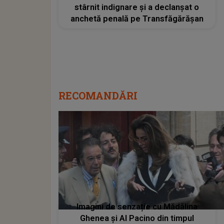
stârnit indignare și a declanșat o
anchetă penală pe Transfăgărășan
RECOMANDĂRI
Imagini de senzație cu Mădălina
Ghenea și Al Pacino din timpul