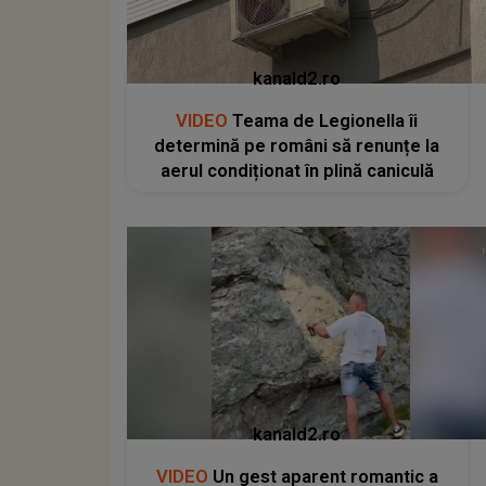
kanald2.ro
VIDEO
Teama de Legionella îi
determină pe români să renunțe la
aerul condiționat în plină caniculă
kanald2.ro
VIDEO
Un gest aparent romantic a