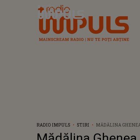
Radio Impuls
RADIO IMPULS
STIRI
MĂDĂLINA GHENEA,
FILMUL „DEEP FEAR
Mădălina Ghenea, 
ADAMS! ACTRIȚA V