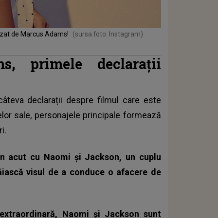
egizat de Marcus Adams!
(sursa foto: Instagram)
, primele declarații
âteva declarații despre filmul care este
lor sale, personajele principale formează
ri.
un acut cu Naomi și Jackson, un cuplu
răiască visul de a conduce o afacere de
e extraordinară, Naomi și Jackson sunt