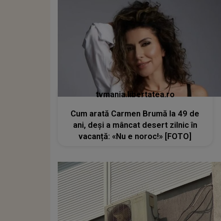
tvmania.libertatea.ro
Cum arată Carmen Brumă la 49 de
ani, deși a mâncat desert zilnic în
vacanță: «Nu e noroc!» [FOTO]