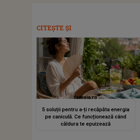
CITEȘTE ȘI
femeia.ro
5 soluții pentru a-ți recăpăta energia
pe caniculă. Ce funcționează când
căldura te epuizează