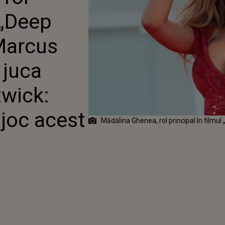
O ONOARE SĂ JOC ACEST
 „Deep
 Marcus
 juca
twick:
 joc acest
Mădălina Ghenea, rol principal în filmu