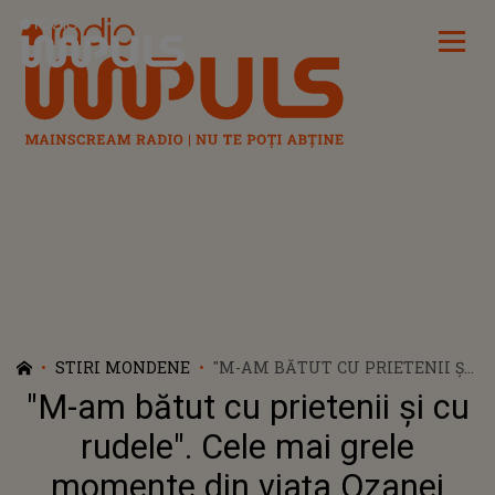
Radio Impuls
STIRI MONDENE
"M-AM BĂTUT CU PRIETENII ȘI
CU RUDELE". CELE MAI GRELE
"M-am bătut cu prietenii și cu
MOMENTE DIN VIAȚA OZANEI
BARABANCEA. ARTISTA
rudele". Cele mai grele
RECUNOAȘTE CĂ ACEA
momente din viața Ozanei
PERIOADĂ A DERUTAT-O