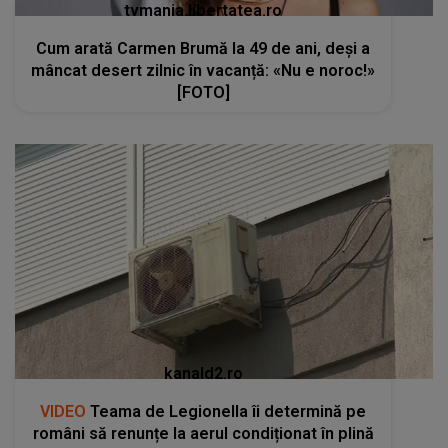
tvmania.libertatea.ro
Cum arată Carmen Brumă la 49 de ani, deși a
mâncat desert zilnic în vacanță: «Nu e noroc!»
[FOTO]
kanald2.ro
VIDEO
Teama de Legionella îi determină pe
români să renunțe la aerul condiționat în plină