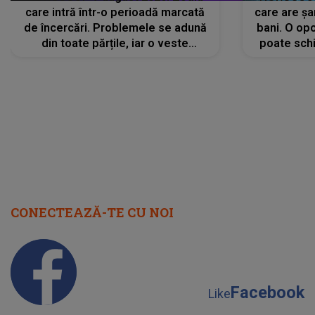
care intră într-o perioadă marcată
care are șa
de încercări. Problemele se adună
bani. O opo
din toate părțile, iar o veste
poate schi
neașteptată îi dă planurile peste
la
cap
CONECTEAZĂ-TE CU NOI
Facebook
Like