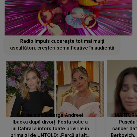
Radio Impuls cucerește tot mai mulți
ascultători: creșteri semnificative în audiență
Cât de bine îi merge Andreei
MĂRTURIA
Ibacka după divorț! Fosta soție a
Pușcău!
lui Cabral a întors toate privirile în
cancer dato
prima zi de UNTOLD: „Parcă ai altă
Berkovich, 