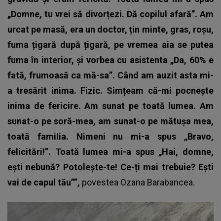
„Domne, tu vrei să divorțezi. Dă copilul afară”. Am
urcat pe masă, era un doctor, țin minte, gras, roșu,
fuma țigară după țigară, pe vremea aia se putea
fuma în interior, și vorbea cu asistenta „Da, 60% e
fată, frumoasă ca mă-sa”. Când am auzit asta mi-
a tresărit inima. Fizic. Simțeam că-mi pocnește
inima de fericire. Am sunat pe toată lumea. Am
sunat-o pe soră-mea, am sunat-o pe mătușa mea,
toată familia. Nimeni nu mi-a spus „Bravo,
felicitări!”. Toată lumea mi-a spus „Hai, domne,
ești nebună? Potolește-te! Ce-ți mai trebuie? Ești
vai de capul tău””,
povestea
Ozana Barabancea
.