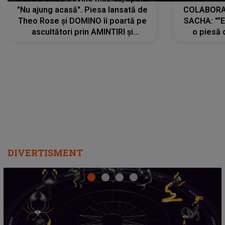
"Nu ajung acasă". Piesa lansată de
COLABORAR
Theo Rose și DOMINO îi poartă pe
SACHA: ""E
ascultători prin AMINTIRI și
o piesă 
REGĂSIRI, iar drumul emoțiilor
imediat pre
trece prin sufletul publicului:
cu mine șt
"Pentru toți cei care au plecat
păstrăm do
departe ca să le fie mai bine"
DIVERTISMENT