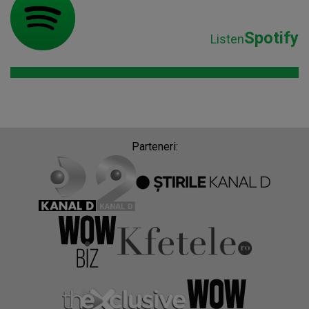
Spotify
Listen
Parteneri: