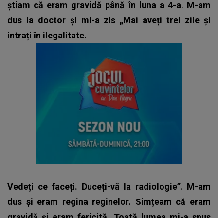
știam că eram gravidă până în luna a 4-a. M-am
dus la doctor și mi-a zis „Mai aveți trei zile și
intrați în ilegalitate.
Vedeți ce faceți. Duceți-vă la radiologie”. M-am
dus și eram regina reginelor. Simțeam că eram
gravidă și eram fericită. Toată lumea mi-a spus