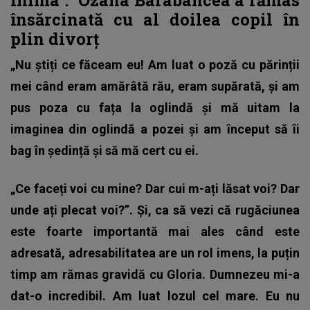
însărcinată cu al doilea copil în
plin divorț
„Nu știți ce făceam eu! Am luat o poză cu părinții
mei când eram amărâtă rău, eram supărată, și am
pus poza cu fața la oglindă și mă uitam la
imaginea din oglindă a pozei și am început să îi
bag în ședință și să mă cert cu ei.
„Ce faceți voi cu mine? Dar cui m-ați lăsat voi? Dar
unde ați plecat voi?”. Și, ca să vezi că rugăciunea
este foarte importantă mai ales când este
adresată, adresabilitatea are un rol imens, la puțin
timp am rămas gravidă cu Gloria. Dumnezeu mi-a
dat-o incredibil. Am luat lozul cel mare. Eu nu