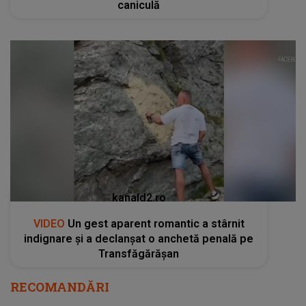
caniculă
kanald2.ro
VIDEO
Un gest aparent romantic a stârnit
indignare și a declanșat o anchetă penală pe
Transfăgărășan
RECOMANDĂRI