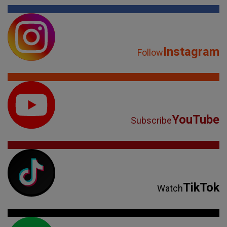
Instagram
Follow
YouTube
Subscribe
TikTok
Watch