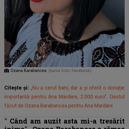
Ozana Barabancea
(sursa foto: Facebook)
Citește și:
„Nu a cerut bani, dar a și oferit o donație
importantă pentru Ana Mardare, 2.000 euro”. Gestul
făcut de Ozana Barabancea pentru Ana Mardare
"
Când am auzit asta mi-a tresărit
inima".
Ozana Barabancea a rămas