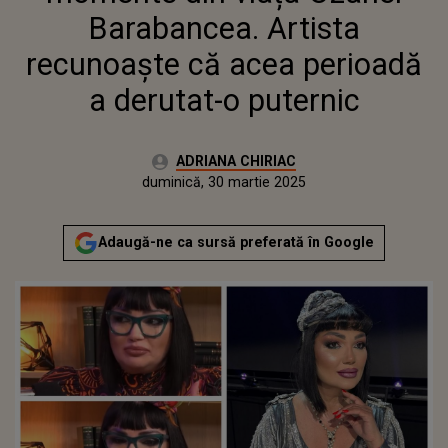
PUTERNIC
Barabancea. Artista
recunoaște că acea perioadă
a derutat-o puternic
Autor:
ADRIANA CHIRIAC
Publicat:
sâmbătă, 30 martie 2024
Actualizat:
duminică, 30 martie 2025
Adaugă-ne ca sursă preferată în Google