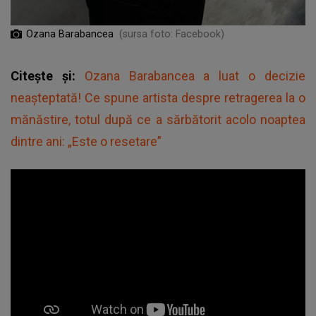
Ozana Barabancea
(sursa foto: Facebook)
Citește și:
Ozana Barabancea a luat o decizie
neașteptată! Ce spune artista despre retragerea la o
mănăstire, totul după ce a sărbătorit acolo noaptea
dintre ani: „Este o resetare”