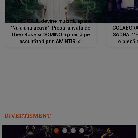
Când DORUL devine muzică, apare
Armin 
"Nu ajung acasă". Piesa lansată de
COLABORAR
Theo Rose și DOMINO îi poartă pe
SACHA: ""E
ascultători prin AMINTIRI și
o piesă 
REGĂSIRI, iar drumul emoțiilor
imediat pre
trece prin sufletul publicului:
cu mine șt
"Pentru toți cei care au plecat
păstrăm do
departe ca să le fie mai bine"
DIVERTISMENT