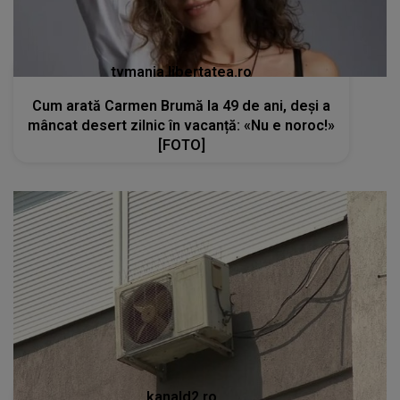
tvmania.libertatea.ro
Cum arată Carmen Brumă la 49 de ani, deși a
mâncat desert zilnic în vacanță: «Nu e noroc!»
[FOTO]
kanald2.ro