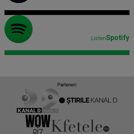
Spotify
Listen
Parteneri: