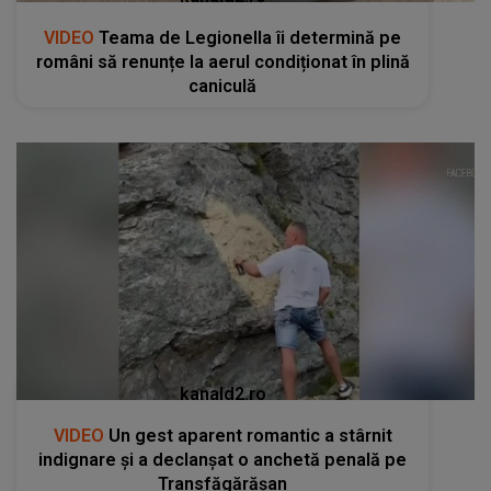
VIDEO
Teama de Legionella îi determină pe
români să renunțe la aerul condiționat în plină
caniculă
kanald2.ro
VIDEO
Un gest aparent romantic a stârnit
indignare și a declanșat o anchetă penală pe
Transfăgărășan