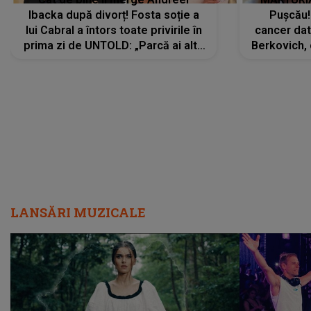
Ibacka după divorț! Fosta soție a
Pușcău!
lui Cabral a întors toate privirile în
cancer dato
prima zi de UNTOLD: „Parcă ai altă
Berkovich, 
strălucire, emani putere,
accident ru
încredere, siguranță...”
Dacă nu 
LANSĂRI MUZICALE