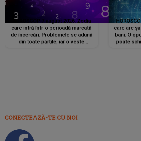
HOROSCOP 7 august 2026. Zodia
HOROSCOP 
care intră într-o perioadă marcată
care are șa
de încercări. Problemele se adună
bani. O opo
din toate părțile, iar o veste
poate schi
neașteptată îi dă planurile peste
la
cap
CONECTEAZĂ-TE CU NOI