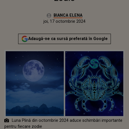
Autor:
BIANCA ELENA
Publicat:
joi, 17 octombrie 2024
Actualizat:
joi, 17 octombrie 2024
Adaugă-ne ca sursă preferată în Google
Luna Plină din octombrie 2024 aduce schimbări importante
pentru fiecare zodie