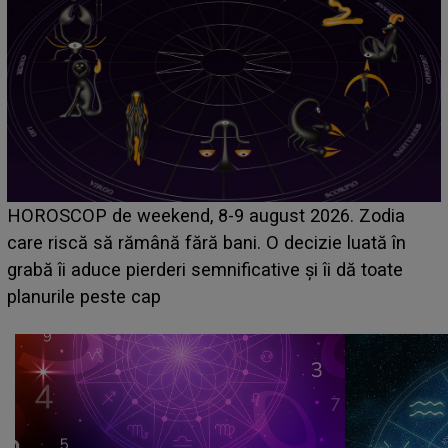
Emanuel a ținut ACEST DETALIU ASCUNS până
acum! În fața Alexandrei, concurentul din Casa Iubirii
face o MĂRTURISIRE NEAȘTEPTATĂ despre mama
sa: "I-am spus și ei în față, eu nu te iubesc pentru
că..."