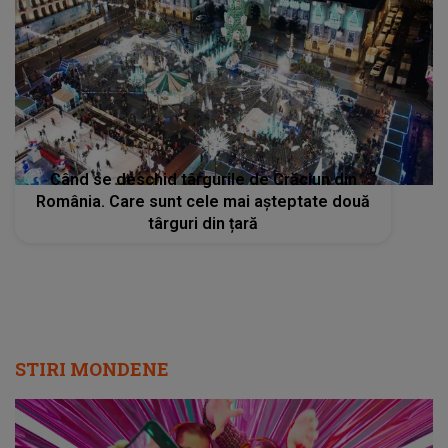
Când se deschid târgurile de Crăciun din
România. Care sunt cele mai așteptate două
târguri din țară
STIRI MONDENE