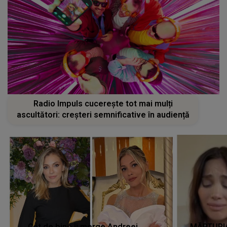
Radio Impuls cucerește tot mai mulți
ascultători: creșteri semnificative în audiență
Cât de bine îi merge Andreei
MĂRTURIA