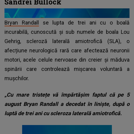
Sandrei Bullock
Bryan Randall
se lupta de trei ani cu o boală
incurabilă, cunoscută și sub numele de boala Lou
Gehrig, scleroză laterală amiotrofică (SLA), o
afecțiune neurologică rară care afectează neuronii
motori, acele celule nervoase din creier și măduva
spinării care controlează mișcarea voluntară a
mușchilor.
„Cu mare tristețe vă împărtășim faptul că pe 5
august Bryan Randall a decedat în liniște, după o
luptă de trei ani cu scleroza laterală amiotrofică.