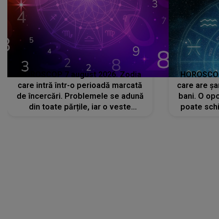
HOROSCOP 7 august 2026. Zodia
HOROSCOP 
care intră într-o perioadă marcată
care are șa
de încercări. Problemele se adună
bani. O opo
din toate părțile, iar o veste
poate schi
neașteptată îi dă planurile peste
la
cap