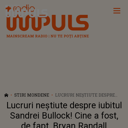
Radio Impuls
STIRI MONDENE
LUCRURI NEȘTIUTE DESPRE
IUBITUL SANDREI BULLOCK!
Lucruri neștiute despre iubitul
CINE A FOST, DE FAPT, BRYAN
RANDALL
Sandrei Bullock! Cine a fost,
de fapt, Bryan Randall