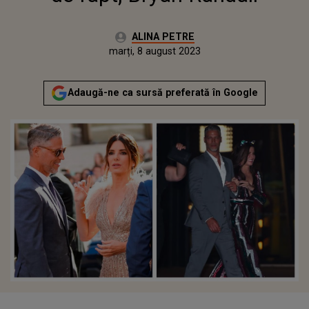
Autor:
ALINA PETRE
Publicat:
marți, 8 august 2023
Actualizat:
marți, 8 august 2023
Adaugă-ne ca sursă preferată în Google