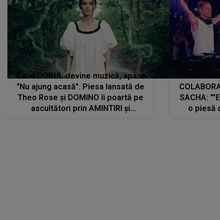
Când DORUL devine muzică, apare
Armin 
"Nu ajung acasă". Piesa lansată de
COLABORAR
Theo Rose și DOMINO îi poartă pe
SACHA: ""E
ascultători prin AMINTIRI și
o piesă 
REGĂSIRI, iar drumul emoțiilor
imediat pre
trece prin sufletul publicului:
cu mine șt
"Pentru toți cei care au plecat
păstrăm do
departe ca să le fie mai bine"