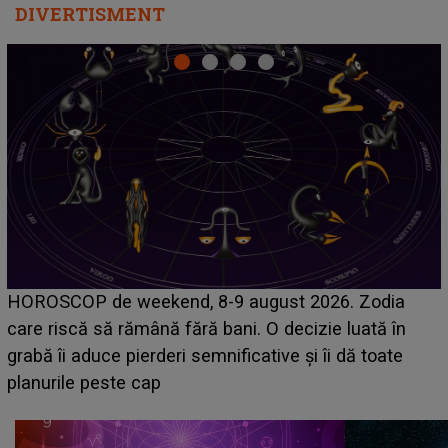
DIVERTISMENT
Emanuel a ținut ACEST DETALIU ASCUNS până
acum! În fața Alexandrei, concurentul din Casa Iubirii
face o MĂRTURISIRE NEAȘTEPTATĂ despre mama
sa: "I-am spus și ei în față, eu nu te iubesc pentru
că..."