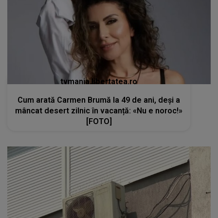
tvmania.libertatea.ro
Cum arată Carmen Brumă la 49 de ani, deși a
mâncat desert zilnic în vacanță: «Nu e noroc!»
[FOTO]