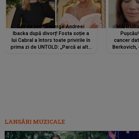
Cât de bine îi merge Andreei
MĂRTURIA
Ibacka după divorț! Fosta soție a
Pușcău!
lui Cabral a întors toate privirile în
cancer dato
prima zi de UNTOLD: „Parcă ai altă
Berkovich, 
strălucire, emani putere,
accident ru
încredere, siguranță...”
Dacă nu 
LANSĂRI MUZICALE