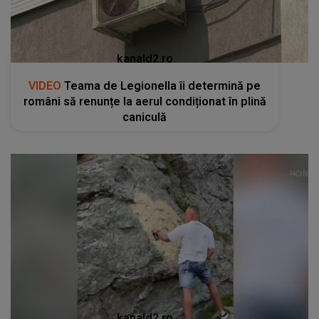
kanald2.ro
VIDEO
Teama de Legionella îi determină pe
români să renunțe la aerul condiționat în plină
caniculă
kanald2.ro