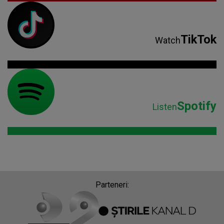
TikTok
Watch
Spotify
Listen
Parteneri: