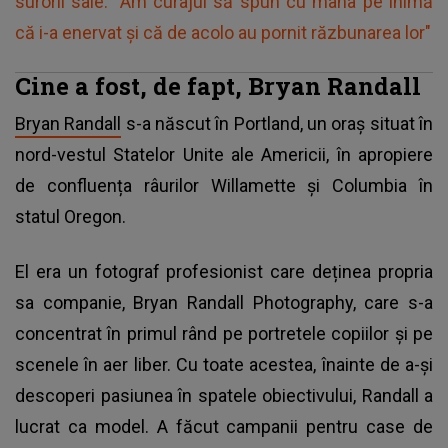
surorii sale: "Am curajul să spun cu mâna pe inimă
că i-a enervat și că de acolo au pornit răzbunarea lor"
Cine a fost, de fapt, Bryan Randall
Bryan Randall
s-a născut în Portland, un oraș situat în
nord-vestul Statelor Unite ale Americii, în apropiere
de confluența râurilor Willamette și Columbia în
statul Oregon.
El era un fotograf profesionist care deținea propria
sa companie, Bryan Randall Photography, care s-a
concentrat în primul rând pe portretele copiilor și pe
scenele în aer liber. Cu toate acestea, înainte de a-și
descoperi pasiunea în spatele obiectivului, Randall a
lucrat ca model. A făcut campanii pentru case de