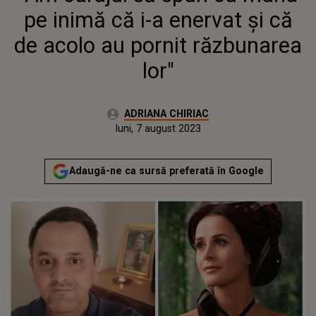
pe inimă că i-a enervat și că
de acolo au pornit răzbunarea
lor"
Autor:
ADRIANA CHIRIAC
Publicat:
luni, 7 august 2023
Actualizat:
luni, 7 august 2023
Adaugă-ne ca sursă preferată în Google