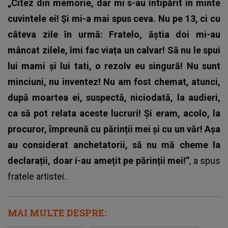
„Citez din memorie, dar mi s-au întipărit în minte
cuvintele ei! Și mi-a mai spus ceva. Nu pe 13, ci cu
câteva zile în urmă: Fratelo, ăștia doi mi-au
mâncat zilele, îmi fac viața un calvar! Să nu le spui
lui mami și lui tati, o rezolv eu singură! Nu sunt
minciuni, nu inventez! Nu am fost chemat, atunci,
după moartea ei, suspectă, niciodată, la audieri,
ca să pot relata aceste lucruri! Și eram, acolo, la
procuror, împreună cu părinții mei și cu un văr! Așa
au considerat anchetatorii, să nu mă cheme la
declarații, doar i-au amețit pe părinții mei!”
, a spus
fratele artistei.
MAI MULTE DESPRE: