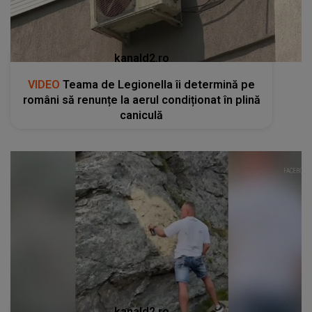
kanald2.ro
VIDEO
Un gest aparent romantic a stârnit
indignare și a declanșat o anchetă penală pe
Transfăgărășan
RECOMANDĂRI