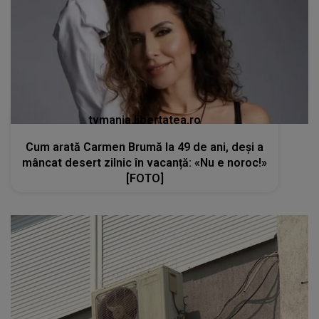
Cum arată Carmen Brumă la 49 de ani, deși a
mâncat desert zilnic în vacanță: «Nu e noroc!»
[FOTO]
kanald2.ro
VIDEO
Teama de Legionella îi determină pe
români să renunțe la aerul condiționat în plină
caniculă