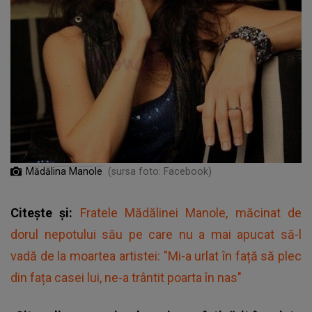
Mădălina Manole
(sursa foto: Facebook)
Citește și:
Fratele Mădălinei Manole, măcinat de
dorul nepotului său pe care nu a mai apucat să-l
vadă de la moartea artistei: "Mi-a urlat în față să plec
din fața casei lui, ne-a trântit poarta în nas"