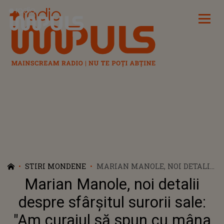
Radio Impuls
STIRI MONDENE
MARIAN MANOLE, NOI DETALII
DESPRE SFÂRȘITUL SURORII
Marian Manole, noi detalii
SALE: "AM CURAJUL SĂ SPUN
CU MÂNA PE INIMĂ CĂ I-A
despre sfârșitul surorii sale:
ENERVAT ȘI CĂ DE ACOLO AU
"Am curajul să spun cu mâna
PORNIT RĂZBUNAREA LOR"