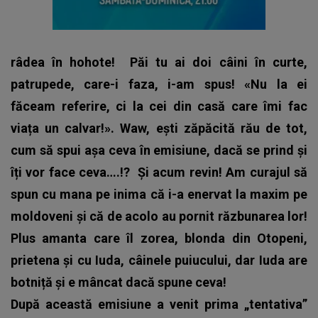
râdea în hohote!
Păi tu ai doi câini în curte,
patrupede, care-i faza, i-am spus! «Nu la ei
făceam referire, ci la cei din casă care îmi fac
viața un calvar!». Waw, ești zăpăcită rău de tot,
cum să spui așa ceva în emisiune, dacă se prind și
îți vor face ceva….!?
Și acum revin! Am curajul să
spun cu mana pe inima că i-a enervat la maxim pe
moldoveni și că de acolo au pornit răzbunarea lor!
Plus amanta care îl zorea, blonda din Otopeni,
prietena și cu Iuda, câinele puiucului, dar Iuda are
botniță și e mâncat dacă spune ceva!
După această emisiune a venit prima „tentativa”