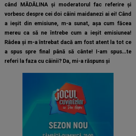
când MĂDĂLINA și moderatorul fac referire și
vorbesc despre cei doi câini maidanezi ai ei! Când
a ieșit din emisiune, m-a sunat, așa cum făcea
mereu ca să ne întrebe cum a ieșit emisiunea!
Râdea și m-a întrebat dacă am fost atent la tot ce
a spus spre final până să cânte! I-am spus…te
referi la faza cu câinii? Da, mi-a răspuns și