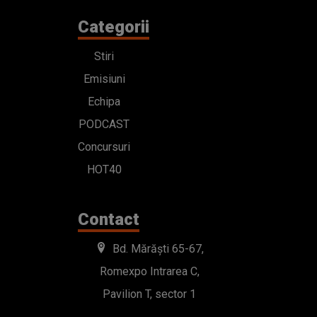
Concursuri
HOT40
Contact
Bd. Mărăști 65-67,
Romexpo Intrarea C,
Pavilion T, sector 1
office@radioimpuls.ro
LIVE : 0754-222.999
WhatsApp: 0754-222.999