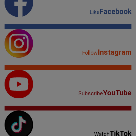
YouTube
Subscribe
TikTok
Watch
Spotify
Listen