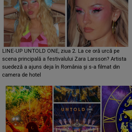
Ce a dezvăluit noua concurentă din "Casa Iubirii" l-a
luat prin surprindere pe Emanuel. CINE ESTE
BĂIATUL VIZAT de Alexandra?! Aflându-se în fața
faptului împlinit, A RECUNOSCUT IMEDIAT: "Am
avut..."