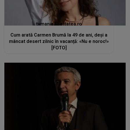
tvmania.libertatea.ro
Cum arată Carmen Brumă la 49 de ani, deși a
mâncat desert zilnic în vacanță: «Nu e noroc!»
[FOTO]
kanald2.ro