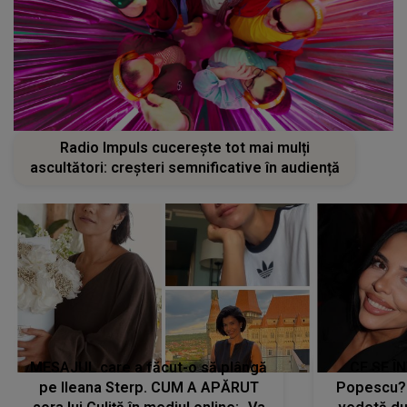
Radio Impuls cucerește tot mai mulți
ascultători: creșteri semnificative în audiență
MESAJUL care a făcut-o să plângă
CE SE Î
pe Ileana Sterp. CUM A APĂRUT
Popescu?