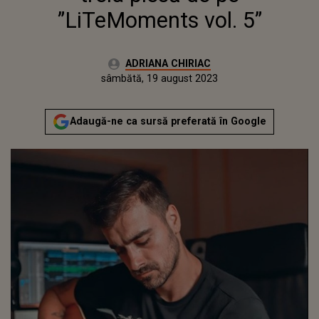
”LiTeMoments vol. 5”
Autor:
ADRIANA CHIRIAC
Publicat:
vineri, 19 august 2022
Actualizat:
sâmbătă, 19 august 2023
Adaugă-ne ca sursă preferată în Google