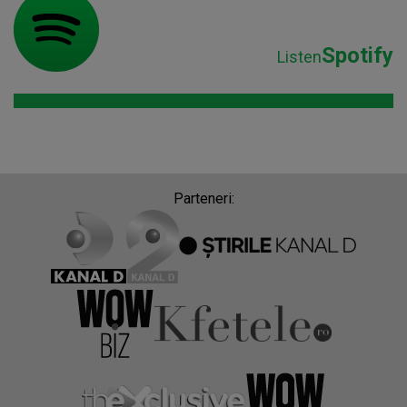
Spotify
Listen
Parteneri: