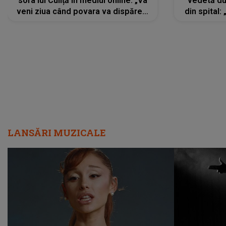
sora lui Culiță în mediul online: „Va
vedetă du
veni ziua când povara va dispărea,
din spital:
iar lacrimile...”
LANSĂRI MUZICALE