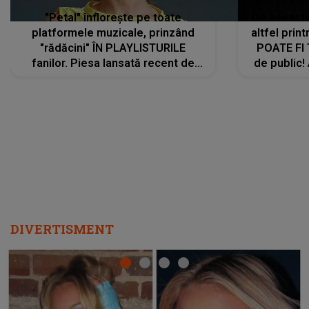
"Petal" înflorește pe toate
De această 
platformele muzicale, prinzând
altfel prin
"rădăcini" ÎN PLAYLISTURILE
POATE FI
fanilor. Piesa lansată recent de
de public!
Ariana Grande îi face pe
a lansat V
ascultători SĂ O ASCULTE PE
REPEAT
DIVERTISMENT