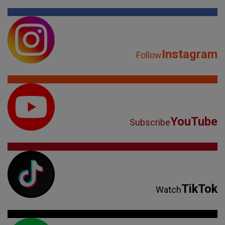
Instagram
Follow
YouTube
Subscribe
TikTok
Watch