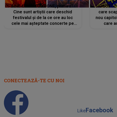
LINE-UP UNTOLD ONE, prima zi.
HOROSCOP 
Cine sunt artiștii care deschid
care scap
festivalul și de la ce ore au loc
nou capitol
cele mai așteptate concerte pe
care a
scena principală?
perioadă 
CONECTEAZĂ-TE CU NOI
Facebook
Like