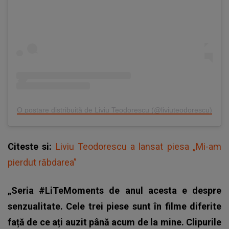
O postare distribuită de Liviu Teodorescu (@liviuteodorescu)
Citeste si:
Liviu Teodorescu a lansat piesa „Mi-am
pierdut răbdarea”
„Seria #LiTeMoments de anul acesta e despre
senzualitate. Cele trei piese sunt în filme diferite
față de ce ați auzit până acum de la mine. Clipurile