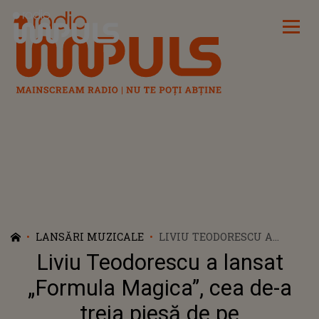
Radio Impuls
LANSĂRI MUZICALE
LIVIU TEODORESCU A
LANSAT „FORMULA
Liviu Teodorescu a lansat
MAGICA”, CEA DE-A TREIA
PIESĂ DE PE
„Formula Magica”, cea de-a
”LITEMOMENTS VOL. 5”
treia piesă de pe