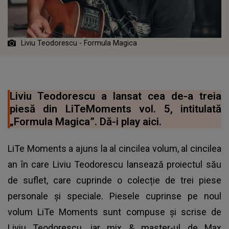
Liviu Teodorescu - Formula Magica
Liviu Teodorescu a lansat cea de-a treia
piesă din LiTeMoments vol. 5, intitulată
„Formula Magica”. Dă-i play aici.
LiTe Moments a ajuns la al cincilea volum, al cincilea
an în care Liviu Teodorescu lansează proiectul său
de suflet, care cuprinde o colecție de trei piese
personale și speciale. Piesele cuprinse pe noul
volum LiTe Moments sunt compuse și scrise de
Liviu Teodorescu, iar mix & master-ul de Max