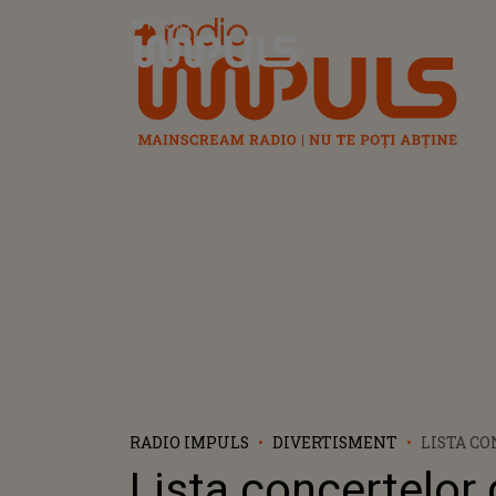
Radio Impuls
RADIO IMPULS
DIVERTISMENT
LISTA C
LA TÂRGU
Lista concertelor 
CRĂCIUN 