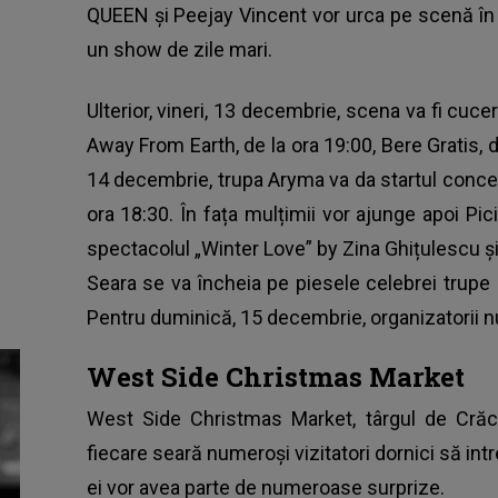
QUEEN și Peejay Vincent vor urca pe scenă în faț
un show de zile mari.
Ulterior, vineri, 13 decembrie, scena va fi cucer
Away From Earth, de la ora 19:00, Bere Gratis, de
14 decembrie, trupa Aryma va da startul concerte
ora 18:30. În fața mulțimii vor ajunge apoi Pici
spectacolul „Winter Love” by Zina Ghițulescu ș
Seara se va încheia pe piesele celebrei trupe
Pentru duminică, 15 decembrie, organizatorii n
West Side Christmas Market
West Side Christmas Market, târgul de Crăci
fiecare seară numeroși vizitatori dornici să in
ei vor avea parte de numeroase surprize.