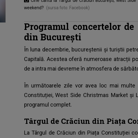
Cine cântă la Târgul de Crăciun București, West Sid
weekend?
(sursa foto: Facebook)
Programul concertelor de 
din București
În luna decembrie, bucureștenii și turiștii pet
Capitală. Acestea oferă numeroase atracții pot
de a intra mai devreme în atmosfera de sărbăt
În următoarele zile vor avea loc mai multe 
Constituției, West Side Christmas Market și
programul complet.
Târgul de Crăciun din Piața Con
La
Târgul de Crăciun din Piața Constituției
con