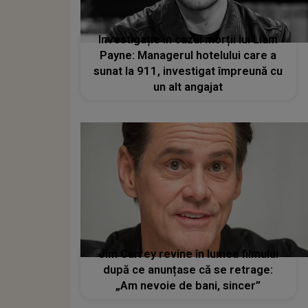
Investigație în cazul morții lui Liam
Payne: Managerul hotelului care a
sunat la 911, investigat împreună cu
un alt angajat
Jim Carrey revine în lumea filmului
după ce anunțase că se retrage:
„Am nevoie de bani, sincer”