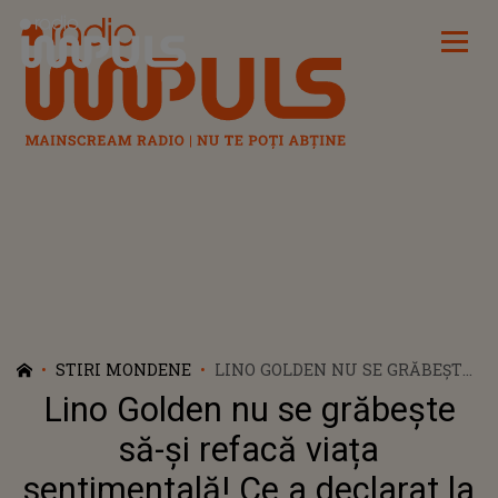
Radio Impuls
STIRI MONDENE
LINO GOLDEN NU SE GRĂBEȘTE
SĂ-ȘI REFACĂ VIAȚA
Lino Golden nu se grăbește
SENTIMENTALĂ! CE A
DECLARAT LA 3 LUNI DE LA
să-și refacă viața
DIVORȚUL DE DELIA: „NU AM
sentimentală! Ce a declarat la
NEVOIE DE ALTCEVA”