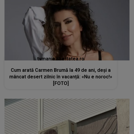
tvmania.libertatea.ro
Cum arată Carmen Brumă la 49 de ani, deși a
mâncat desert zilnic în vacanță: «Nu e noroc!»
[FOTO]