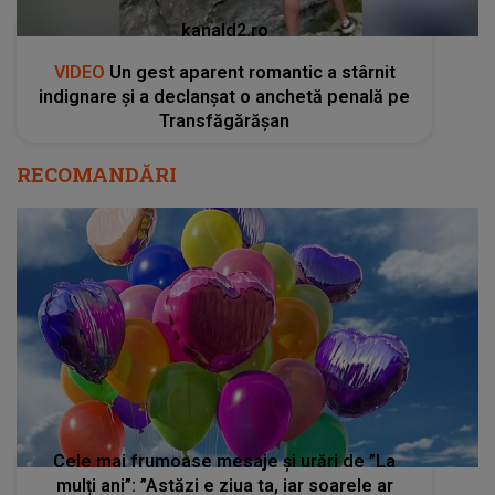
kanald2.ro
VIDEO
Un gest aparent romantic a stârnit
indignare și a declanșat o anchetă penală pe
Transfăgărășan
RECOMANDĂRI
Cele mai frumoase mesaje și urări de ”La
mulți ani”: ”Astăzi e ziua ta, iar soarele ar