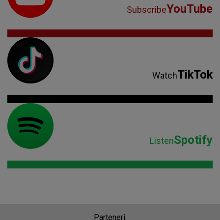
YouTube
Subscribe
TikTok
Watch
Spotify
Listen
Parteneri: