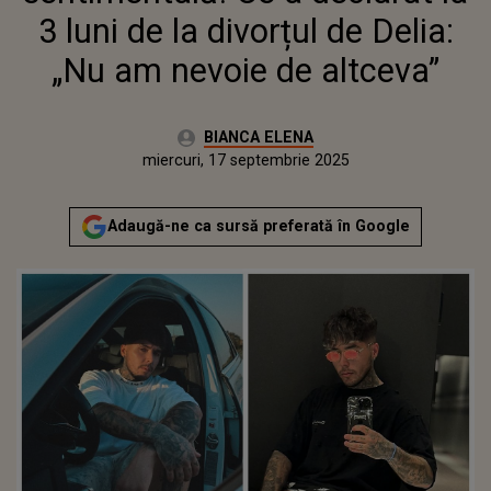
3 luni de la divorțul de Delia:
„Nu am nevoie de altceva”
Autor:
BIANCA ELENA
Publicat:
miercuri, 17 septembrie 2025
Actualizat:
miercuri, 17 septembrie 2025
Adaugă-ne ca sursă preferată în Google