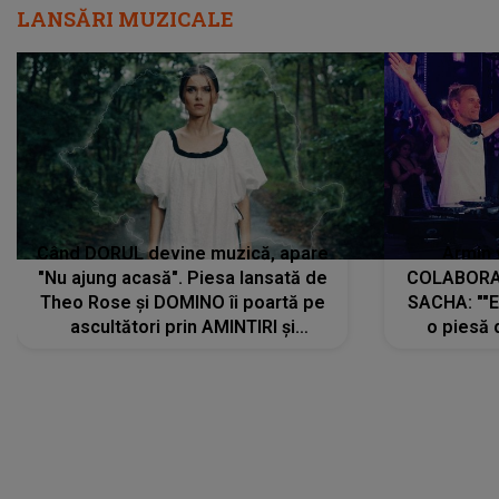
LANSĂRI MUZICALE
Când DORUL devine muzică, apare
Armin 
"Nu ajung acasă". Piesa lansată de
COLABORAR
Theo Rose și DOMINO îi poartă pe
SACHA: ""E
ascultători prin AMINTIRI și
o piesă 
REGĂSIRI, iar drumul emoțiilor
imediat pre
trece prin sufletul publicului:
cu mine șt
"Pentru toți cei care au plecat
păstrăm do
departe ca să le fie mai bine"