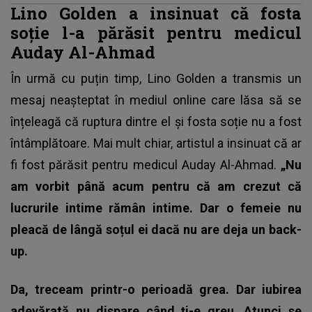
Lino Golden a insinuat că fosta
soție l-a părăsit pentru medicul
Auday Al-Ahmad
În urmă cu puțin timp, Lino Golden a transmis un
mesaj neașteptat în mediul online care lăsa să se
înțeleagă că ruptura dintre el și fosta soție nu a fost
întâmplătoare. Mai mult chiar, artistul a insinuat că ar
fi fost părăsit pentru medicul Auday Al-Ahmad.
„Nu
am vorbit până acum pentru că am crezut că
lucrurile intime rămân intime. Dar o femeie nu
pleacă de lângă soțul ei dacă nu are deja un back-
up.
Da, treceam printr-o perioadă grea. Dar iubirea
adevărată nu dispare când ți-e greu. Atunci se