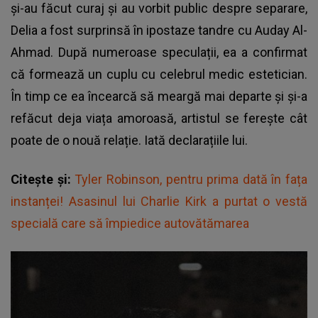
și-au făcut curaj și au vorbit public despre separare,
Delia a fost surprinsă în ipostaze tandre cu Auday Al-
Ahmad. După numeroase speculații, ea a confirmat
că formează un cuplu cu celebrul medic estetician.
În timp ce ea încearcă să meargă mai departe și și-a
refăcut deja viața amoroasă, artistul se ferește cât
poate de o nouă relație. Iată declarațiile lui.
Citește și:
Tyler Robinson, pentru prima dată în fața
instanței! Asasinul lui Charlie Kirk a purtat o vestă
specială care să împiedice autovătămarea