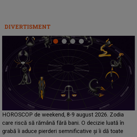
DIVERTISMENT
Emanuel a ținut ACEST DETALIU ASCUNS până
acum! În fața Alexandrei, concurentul din Casa Iubirii
face o MĂRTURISIRE NEAȘTEPTATĂ despre mama