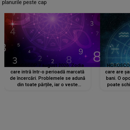
sa: "I-am spus și ei în față, eu nu te iubesc pentru
că..."
HOROSCOP 7 august 2026. Zodia
HOROSCOP 
care intră într-o perioadă marcată
care are șa
de încercări. Problemele se adună
bani. O opo
din toate părțile, iar o veste
poate schi
neașteptată îi dă planurile peste
la
cap