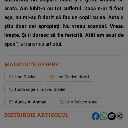
arată.
Am iubit-o cu tot sufletul. Dacă n-ar fi fost
așa, nu mi-aș fi dorit să fac un copil cu ea. Asta o
știu doar cei apropiați. Nu vreau scandal. Vreau
liniște. Și îi doresc să fie fericită. Atât am avut de
spus
”
, a transmis
artistul
.
MAI MULTE DESPRE:
Lino Golden
Lino Golden divort
fosta soție a lui Lino Golden
Auday Al-Ahmad
Lino Golden sotie
DISTRIBUIE ARTICOLUL