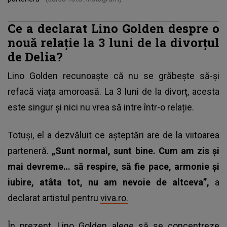
Ce a declarat Lino Golden despre o
nouă relație la 3 luni de la divorțul
de Delia?
Lino Golden recunoaște că nu se grăbește să-și
refacă viața amoroasă. La 3 luni de la divorț, acesta
este singur și nici nu vrea să intre într-o relație.
Totuși, el a dezvăluit ce așteptări are de la viitoarea
parteneră.
„Sunt normal, sunt bine. Cum am zis și
mai devreme… să respire, să fie pace, armonie și
iubire, atâta tot, nu am nevoie de altceva”,
a
declarat artistul pentru
viva.ro.
În prezent,
Lino Golden
alege să se concentreze