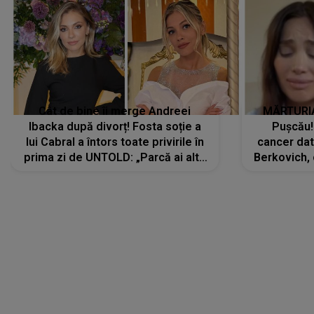
Cât de bine îi merge Andreei
MĂRTURIA
Ibacka după divorț! Fosta soție a
Pușcău!
lui Cabral a întors toate privirile în
cancer dato
prima zi de UNTOLD: „Parcă ai altă
Berkovich, 
strălucire, emani putere,
accident ru
încredere, siguranță...”
Dacă nu 