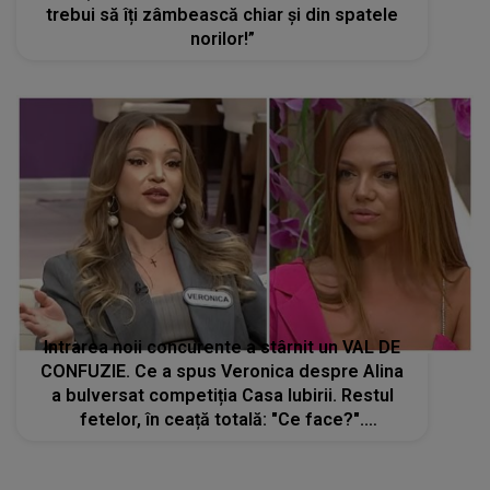
trebui să îți zâmbească chiar și din spatele
norilor!”
Intrarea noii concurente a stârnit un VAL DE
CONFUZIE. Ce a spus Veronica despre Alina
a bulversat competiția Casa Iubirii. Restul
fetelor, în ceață totală: "Ce face?".
DECLARAȚIA care ridică multe semne de
întrebare