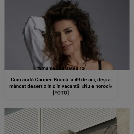
tvmania.libertatea.ro
Cum arată Carmen Brumă la 49 de ani, deși a
mâncat desert zilnic în vacanță: «Nu e noroc!»
[FOTO]