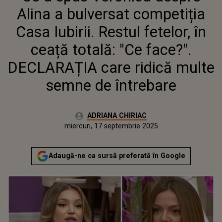
TOTALĂ: "CE FACE?". DECLARAȚIA
Alina a bulversat competiția
CARE RIDICĂ MULTE SEMNE DE
ÎNTREBARE
Casa Iubirii. Restul fetelor, în
ceață totală: "Ce face?".
DECLARAȚIA care ridică multe
semne de întrebare
Autor:
ADRIANA CHIRIAC
Publicat:
miercuri, 17 septembrie 2025
Actualizat:
miercuri, 17 septembrie 2025
Adaugă-ne ca sursă preferată în Google