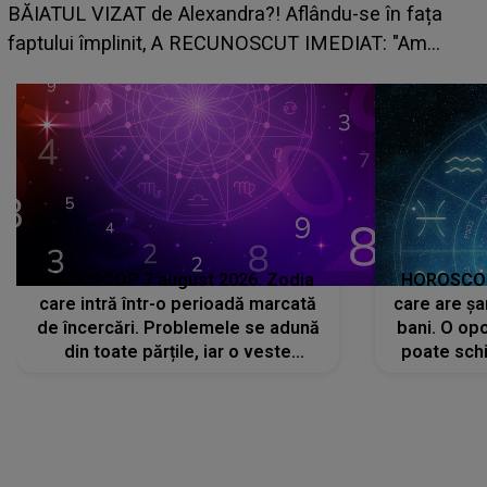
grabă îi aduce pierder
lexandra?! Aflându-se în fața
planurile peste cap
, A RECUNOSCUT IMEDIAT: "Am
HOROSCOP 7 august 2026. Zodia
HOROSCOP 
care intră într-o perioadă marcată
care are șa
de încercări. Problemele se adună
bani. O opo
din toate părțile, iar o veste
poate schi
neașteptată îi dă planurile peste
la
cap