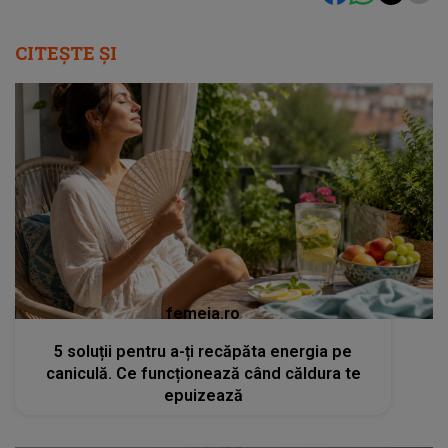
CITEȘTE ȘI
femeia.ro
5 soluții pentru a-ți recăpăta energia pe
caniculă. Ce funcționează când căldura te
epuizează