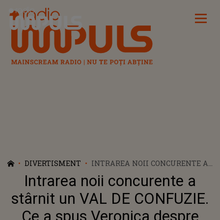
Radio Impuls
DIVERTISMENT
INTRAREA NOII CONCURENTE A
STÂRNIT UN VAL DE CONFUZIE.
Intrarea noii concurente a
CE A SPUS VERONICA DESPRE
ALINA A BULVERSAT
stârnit un VAL DE CONFUZIE.
COMPETIȚIA CASA IUBIRII.
Ce a spus Veronica despre
RESTUL FETELOR, ÎN CEAȚĂ