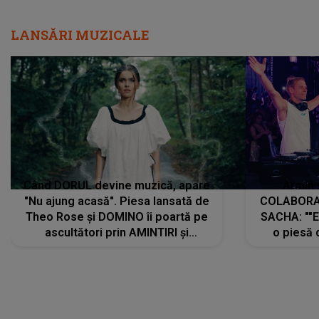
LANSĂRI MUZICALE
Când DORUL devine muzică, apare
Armin 
"Nu ajung acasă". Piesa lansată de
COLABORAR
Theo Rose și DOMINO îi poartă pe
SACHA: ""E
ascultători prin AMINTIRI și
o piesă 
REGĂSIRI, iar drumul emoțiilor
imediat pre
trece prin sufletul publicului:
cu mine șt
"Pentru toți cei care au plecat
păstrăm do
departe ca să le fie mai bine"