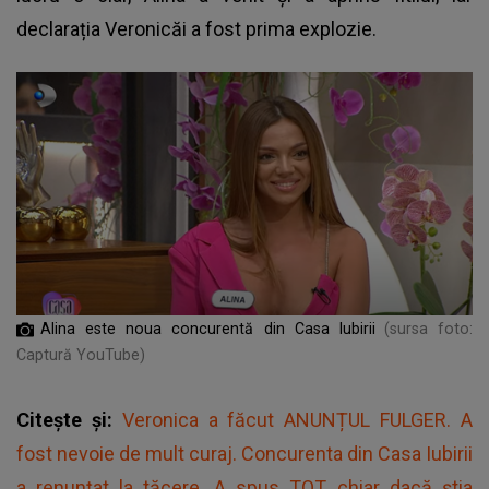
declarația Veronicăi a fost prima explozie.
Alina este noua concurentă din Casa Iubirii
(sursa foto:
Captură YouTube)
Citește și:
Veronica a făcut ANUNȚUL FULGER. A
fost nevoie de mult curaj. Concurenta din Casa Iubirii
a renunțat la tăcere. A spus TOT, chiar dacă știa