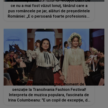
Unde a dispărut SPP-istul lui Nicușor Dan? De
ce nu a mai fost văzut Ionuț, tânărul care a
pus româncele pe jar, alături de președintele
României: „E o persoană foarte profesionistă
și foarte pozitivă”
EXCLUSIV! Mariana Anghel, moment de
senzație la Transilvania Fashion Festival!
Interpreta de muzica populara, fascinata de
Irina Columbeanu: "E un copil de excepție, de
o modestie rară, delicată ca o petală de