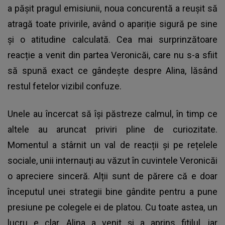
a pășit pragul emisiunii, noua concurentă a reușit să
atragă toate privirile, având o apariție sigură pe sine
și o atitudine calculată. Cea mai surprinzătoare
reacție a venit din partea Veronicăi, care nu s-a sfiit
să spună exact ce gândește despre Alina, lăsând
restul fetelor vizibil confuze.
Unele au încercat să își păstreze calmul, în timp ce
altele au aruncat priviri pline de curiozitate.
Momentul a stârnit un val de reacții și pe rețelele
sociale, unii internauți au văzut în cuvintele Veronicăi
o apreciere sinceră. Alții sunt de părere că e doar
începutul unei strategii bine gândite pentru a pune
presiune pe colegele ei de platou. Cu toate astea, un
lucru e clar, Alina a venit și a aprins fitilul, iar