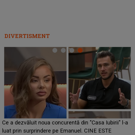
DIVERTISMENT
HOROSCOP de weeken
 concurentă din "Casa Iubirii" l-a
care riscă să rămână 
ere pe Emanuel. CINE ESTE