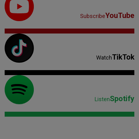
YouTube
Subscribe
TikTok
Watch
Spotify
Listen