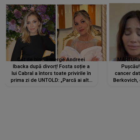
Cât de bine îi merge Andreei
MĂRTURIA
Ibacka după divorț! Fosta soție a
Pușcău!
lui Cabral a întors toate privirile în
cancer dato
prima zi de UNTOLD: „Parcă ai altă
Berkovich, 
strălucire, emani putere,
accident ru
încredere, siguranță...”
Dacă nu 