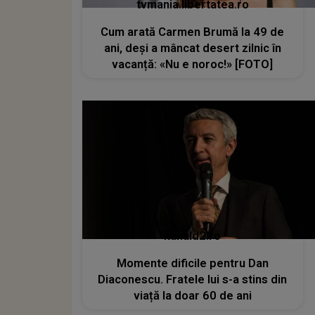
tvmania.libertatea.ro
Cum arată Carmen Brumă la 49 de
ani, deși a mâncat desert zilnic în
vacanță: «Nu e noroc!» [FOTO]
kanald2.ro
Momente dificile pentru Dan
Diaconescu. Fratele lui s-a stins din
viață la doar 60 de ani