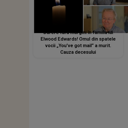
Durere fără margini în familia lui
Elwood Edwards! Omul din spatele
vocii „You've got mail” a murit.
Cauza decesului