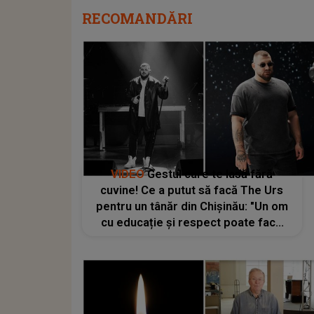
RECOMANDĂRI
VIDEO
Gestul care te lasă fără
cuvine! Ce a putut să facă The Urs
pentru un tânăr din Chișinău: "Un om
cu educație și respect poate face
asta"