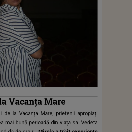
e la Vacanța Mare
ii de la
Vacanța Mare
, prietenii apropiați
ea mai bună perioadă din viața sa. Vedeta
ând dă de greu:
„Mirela a trăit experiențe