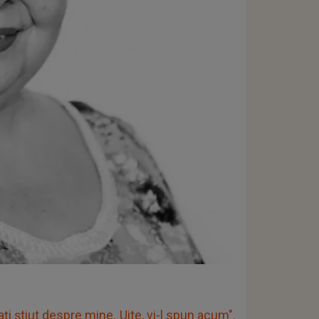
ți știut despre mine. Uite, vi-l spun acum".