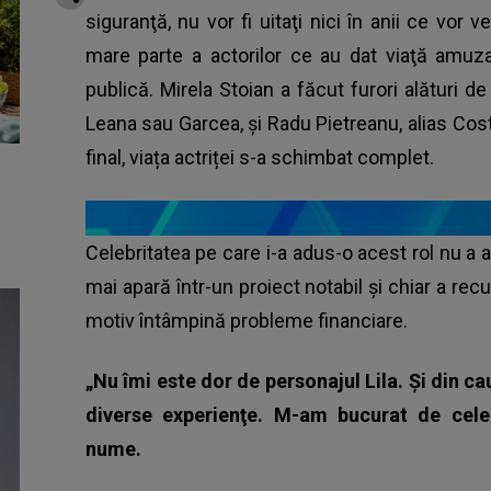
siguranţă, nu vor fi uitaţi nici în anii ce vor 
mare parte a actorilor ce au dat viaţă amuza
publică. Mirela Stoian a făcut furori alături
Leana sau Garcea, şi Radu Pietreanu, alias Cos
final, viața actriței s-a schimbat complet.
Celebritatea pe care i-a adus-o acest rol nu a a
mai apară într-un proiect notabil şi chiar a re
motiv întâmpină probleme financiare.
„Nu îmi este dor de personajul Lila. Şi din c
diverse experienţe. M-am bucurat de celeb
nume.