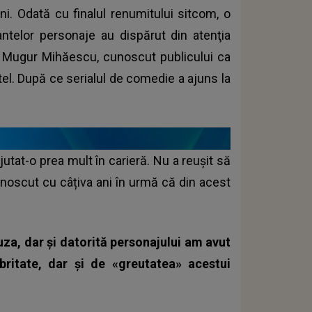
veni. Odată cu finalul renumitului sitcom, o
ntelor personaje au dispărut din atenţia
 de Mugur Mihăescu, cunoscut publicului ca
tel. După ce serialul de comedie a ajuns la
jutat-o prea mult în carieră. Nu a reuşit să
cunoscut cu câțiva ani în urmă că din acest
auza, dar şi datorită personajului am avut
ritate, dar şi de «greutatea» acestui