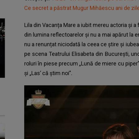
Ce secret a păstrat Mugur Mihăescu ani de zil
Lila din Vacanța Mare a iubit mereu actoria și a
din lumina reflectoarelor și nu a mai apărut la 
nu a renunțat niciodată la ceea ce știre și iube
pe scena Teatrului Elisabeta din București, un
roluri în piese precum „Lună de miere cu piper”,
și „Las’ că știm noi”.