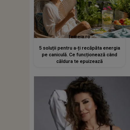
femeia.ro
5 soluții pentru a-ți recăpăta energia
pe caniculă. Ce funcționează când
căldura te epuizează