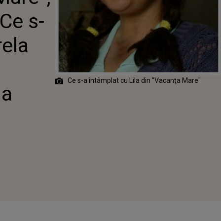
LAT CU MIRELA
Ce s-
DE CÂND A
UT DIN LUMINA
TOARELOR
rela
Ce s-a întâmplat cu Lila din "Vacanţa Mare"
na