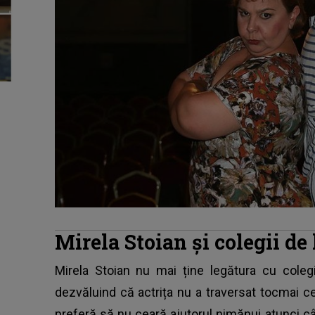
Mirela Stoian și colegii d
Mirela Stoian nu mai ține legătura cu coleg
dezvăluind că actrița nu a traversat tocmai c
preferă să nu ceară ajutorul nimănui atunci c