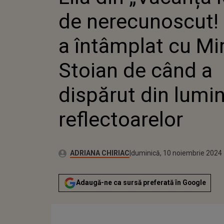
ÎNTÂMP
de nerecunoscut! 
STOIAN 
DISPĂR
REFLEC
a întâmplat cu Mi
Stoian de când a
dispărut din lumi
reflectoarelor
Publicat:
Autor:
duminică, 10 noiembrie 2024
Actualizat:
ADRIANA CHIRIAC
duminică, 10 noiembrie 2024
Adaugă-ne ca sursă preferată în Google