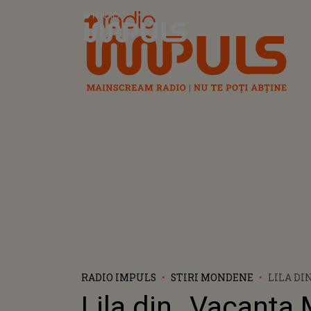
Radio Impuls
RADIO IMPULS
STIRI MONDENE
LILA DI
MARE”, DE
Lila din „Vacanța 
NERECUN