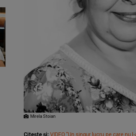
Mirela Stoian
Citește și:
VIDEO "Un singur lucru pe care nu l-a