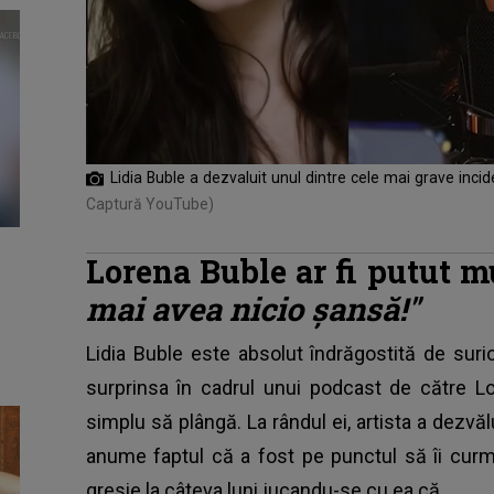
Lidia Buble a dezvaluit unul dintre cele mai grave incide
Captură YouTube)
Lorena Buble ar fi putut m
mai avea nicio șansă!"
Lidia Buble este absolut îndrăgostită de surio
surprinsa în cadrul unui podcast de către L
simplu să plângă. La rândul ei, artista a dezv
anume faptul că a fost pe punctul să îi cur
gresie la câteva luni jucandu-se cu ea că