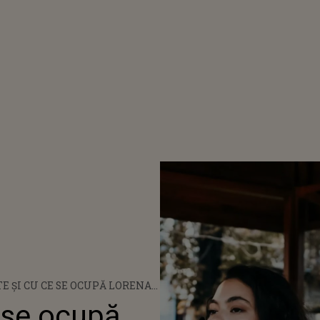
TE ȘI CU CE SE OCUPĂ LORENA
SORA CÂNTĂREȚEI LIDIA
e se ocupă
"CÂND S-A NĂSCUT, DOCTORII I-