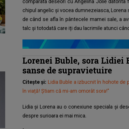
comparata deseori cu Angelina Jolie datorita 
chipul angelic și vocea dumnezeiasca, Lorena 
de când se afla în pântecele mamei sale, a a
talc și totodată care iți dau lacrimile atunci când
Lorenei Buble, sora Lidiei 
sanse de supravietuire
Citește și:
Lidia Buble a izbucnit în hohote de 
în viață! Știam că mi-am omorât sora!"
Lidia și Lorena au o conexiune speciala și deseo
despre surioara ei mai mica.