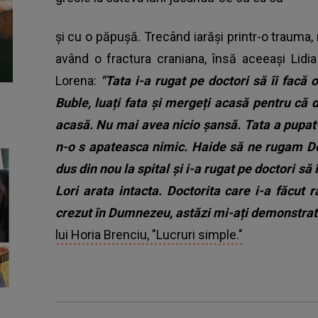
și cu o păpușă. Trecând iarăși printr-o trauma,
având o fractura craniana, însă aceeași Lid
Lorena:
"Tata i-a rugat pe doctori să îi facă 
Buble, luați fata și mergeți acasă pentru că
acasă. Nu mai avea nicio șansă. Tata a pupat-
n-o s apateasca nimic.
Haide să ne rugam Do
dus din nou la spital și i-a rugat pe doctori să 
Lori arata intacta. Doctorita care i-a făcut 
crezut în Dumnezeu, astăzi mi-ați demonstrat
lui Horia Brenciu, "Lucruri simple."