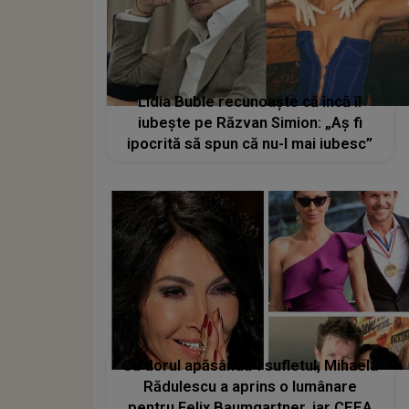
Lidia Buble recunoaște că încă îl
iubește pe Răzvan Simion: „Aș fi
ipocrită să spun că nu-l mai iubesc”
Cu dorul apăsându-i sufletul, Mihaela
Rădulescu a aprins o lumânare
pentru Felix Baumgartner, iar CEEA