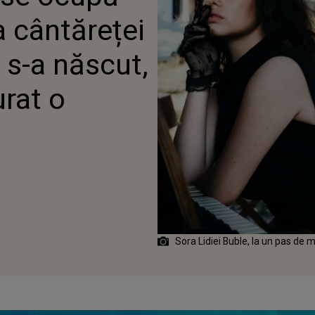
TURAT O MÂNUȚĂ!"
a cântăreței
 s-a născut,
urat o
Sora Lidiei Buble, la un pas de m