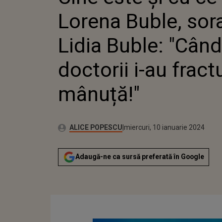
AU FRAC
Lorena Buble, sor
Lidia Buble: "Când
doctorii i-au fract
mânuță!"
Publicat:
Autor:
marți, 10 ianuarie 2023
Actualizat:
ALICE POPESCU
miercuri, 10 ianuarie 2024
Adaugă-ne ca sursă preferată în Google