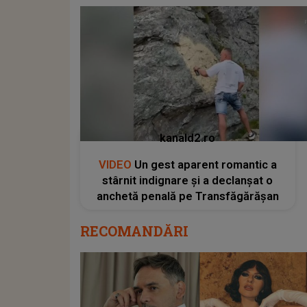
kanald2.ro
VIDEO
Un gest aparent romantic a
stârnit indignare și a declanșat o
anchetă penală pe Transfăgărășan
RECOMANDĂRI