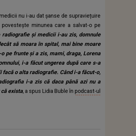
 medicii nu i-au dat șanse de supraviețuire
ia povestește minunea care a salvat-o pe
o radiografie și medicii i-au zis, domnule
 decât să moara în spital, mai bine moare
o pe frunte și a zis, mami, draga, Lorena
mnului, i-a făcut ungerea după care s-a
îi facă o alta radiografie. Când i-a făcut-o,
radiografia i-a zis că daca până azi nu a
 că exista
, a spus Lidia Buble în
podcast-ul