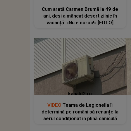
Cum arată Carmen Brumă la 49 de
ani, deși a mâncat desert zilnic în
vacanță: «Nu e noroc!» [FOTO]
kanald2.ro
VIDEO
Teama de Legionella îi
determină pe români să renunțe la
aerul condiționat în plină caniculă