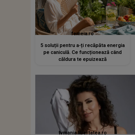
femeia.ro
5 soluții pentru a-ți recăpăta energia
pe caniculă. Ce funcționează când
căldura te epuizează
tvmania.libertatea.ro