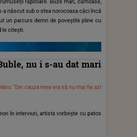
frumuseții răpitoare. Buze mari, cărnoase,
s-a născut sub o stea norocoasa căci încă
vut un parcurs demn de poveștile pline cu
 le citești.
Buble, nu i s-au dat mari
plâns: "Din cauza mea era să nu mai fie azi
ri în interviuri, artista vorbește cu patos