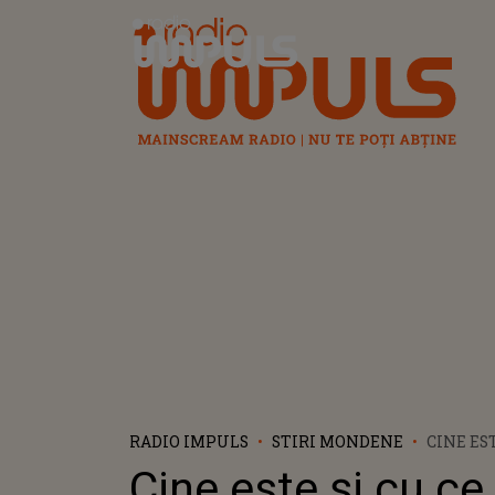
Radio Impuls
RADIO IMPULS
STIRI MONDENE
CINE ES
BUBLE, 
Cine este și cu c
BUBLE: 