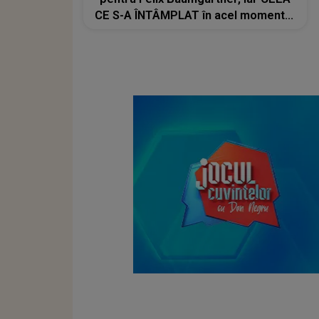
CE S-A ÎNTÂMPLAT în acel moment i-
a adus LACRIMI și un ZÂMBET
NEAȘTEPTAT: "Când am deschis
ochii, un..."