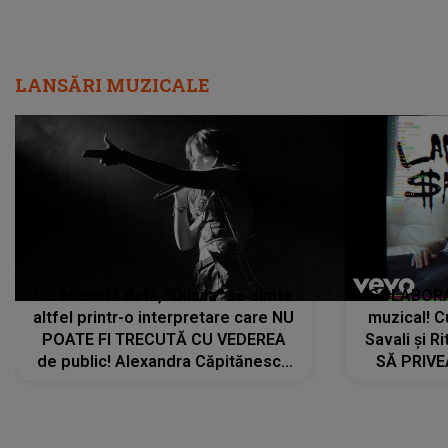
LANSĂRI MUZICALE
De această dată, "Dilaila" se simte
COLABORAR
altfel printr-o interpretare care NU
muzical! C
POATE FI TRECUTĂ CU VEDEREA
Savali și Ri
de public! Alexandra Căpitănescu
SĂ PRIV
a lansat VERSIUNEA LIVE a piesei