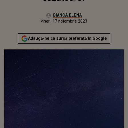
Autor:
BIANCA ELENA
Publicat:
joi, 17 noiembrie 2022
Actualizat:
vineri, 17 noiembrie 2023
Adaugă-ne ca sursă preferată în Google