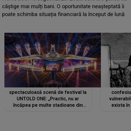
care deschid festivalul și de la ce ore au loc cele mai
așteptate concerte pe scena principală?
Cea mai mare și mai
Charli xc
spectaculoasă scenă de festival la
confesiu
UNTOLD ONE: „Practic, nu ar
vulnerabil
încăpea pe multe stadioane din
exista în
lume”. Evenimentul începe joi, 6
august 2026