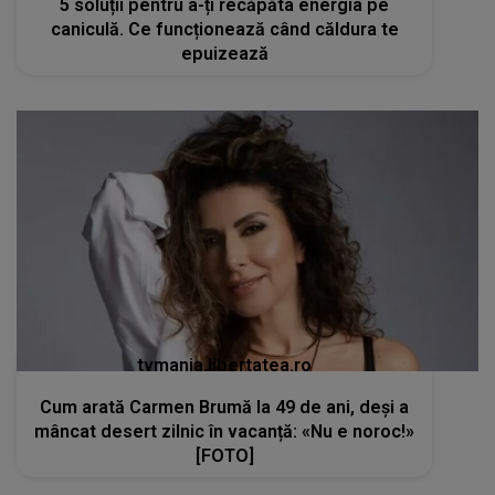
5 soluții pentru a-ți recăpăta energia pe
caniculă. Ce funcționează când căldura te
epuizează
tvmania.libertatea.ro
Cum arată Carmen Brumă la 49 de ani, deși a
mâncat desert zilnic în vacanță: «Nu e noroc!»
[FOTO]