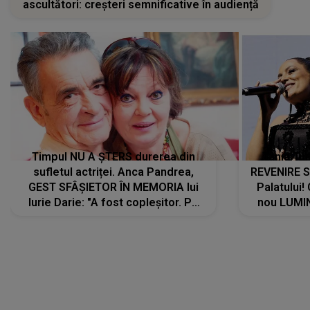
ascultători: creșteri semnificative în audiență
Timpul NU A ȘTERS durerea din
Tania Tu
sufletul actriței. Anca Pandrea,
REVENIRE 
GEST SFÂȘIETOR ÎN MEMORIA lui
Palatului!
Iurie Darie: "A fost copleșitor. Pe
nou LUMI
măsură ce trece timpul parcă..."
pentru a
cântece no
care abia 