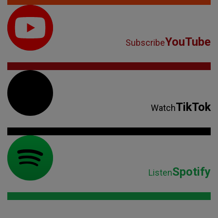
YouTube
Subscribe
TikTok
Watch
Spotify
Listen