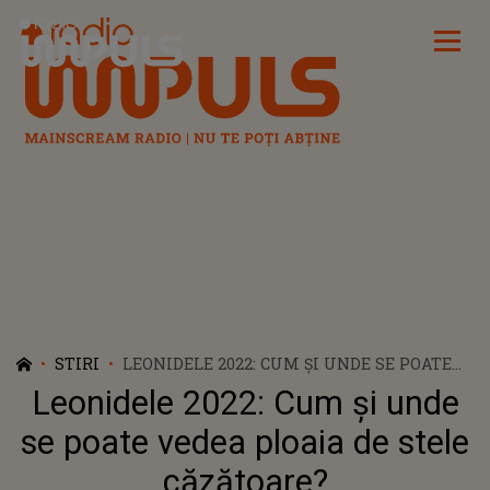
Radio Impuls
STIRI
LEONIDELE 2022: CUM ȘI UNDE SE POATE
VEDEA PLOAIA DE STELE CĂZĂTOARE?
Leonidele 2022: Cum și unde
se poate vedea ploaia de stele
căzătoare?