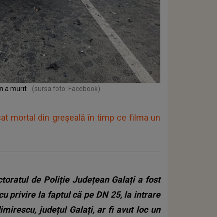
n a murit
(sursa foto: Facebook)
at mortal din greșeală în timp ce filma un
toratul de Poliție Județean Galați a fost
cu privire la faptul că pe DN 25, la intrare
rescu, județul Galați, ar fi avut loc un