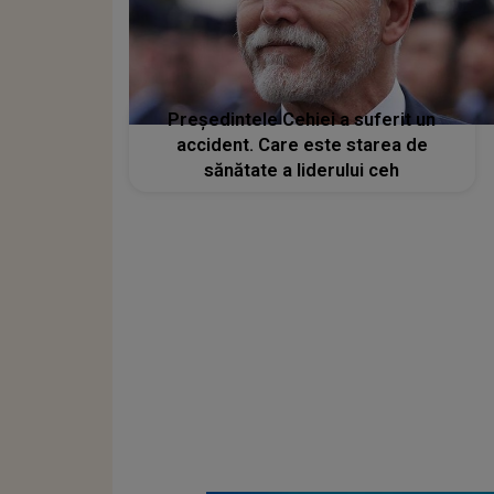
Preşedintele Cehiei a suferit un
accident. Care este starea de
sănătate a liderului ceh