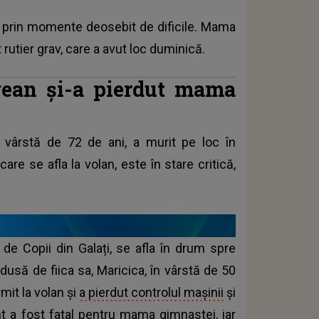
 prin momente deosebit de dificile. Mama
rutier grav, care a avut loc duminică.
ean și-a pierdut mama
vârstă de 72 de ani, a murit pe loc în
are se afla la volan, este în stare critică,
 de Copii din Galați, se afla în drum spre
dusă de fiica sa, Maricica, în vârstă de 50
mit la volan și
a pierdut controlul mașinii
și
ent a fost fatal pentru mama gimnastei, iar