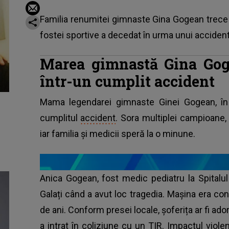
Familia renumitei gimnaste Gina Gogean trece
fostei sportive a decedat în urma unui accident 
Marea gimnastă Gina Gog
într-un cumplit accident
Mama legendarei gimnaste Ginei Gogean, în 
cumplitul
accident
. Sora multiplei campioane, c
iar familia și medicii speră la o minune.
Anica Gogean, fost medic pediatru la Spitalul
Galați când a avut loc tragedia. Mașina era con
de ani. Conform presei locale, șoferița ar fi ador
a intrat în coliziune cu un TIR. Impactul viol