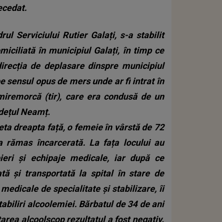
ecedat.
rul Serviciului Rutier Galați, s-a stabilit
miciliată în municipiul Galați, în timp ce
recția de deplasare dinspre municipiul
pe sensul opus de mers unde ar fi intrat în
emiremorcă (tir), care era condusă de un
udețul Neamț.
ta dreapta față, o femeie în vârstă de 72
a rămas încarcerată. La fața locului au
ieri și echipaje medicale, iar după ce
tă și transportată la spital în stare de
edicale de specialitate și stabilizare, îi
tabiliri alcoolemiei.
Bărbatul de 34 de ani
tarea alcoolscop rezultatul a fost negativ.