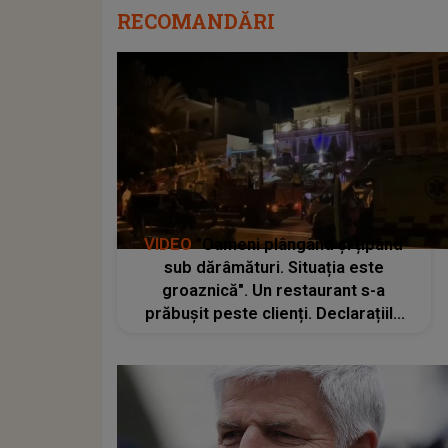
RECOMANDĂRI
VIDEO
"Oameni plângând și țipând
sub dărâmături. Situația este
groaznică". Un restaurant s-a
prăbușit peste clienți. Declarațiile
oficialilor