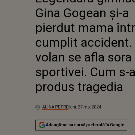
VOLAN SE AFLA SOR
Gina Gogean și-a
CUM S-A PRODUS T
pierdut mama înt
cumplit accident.
volan se afla sora
sportivei. Cum s-
produs tragedia
Autor:
Publicat:
ALINA PETRE
luni, 27 mai 2024
Adaugă-ne ca sursă preferată în Google