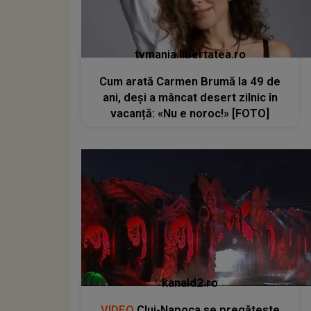
tvmania.libertatea.ro
Cum arată Carmen Brumă la 49 de
ani, deși a mâncat desert zilnic în
vacanță: «Nu e noroc!» [FOTO]
kanald2.ro
VIDEO
Cluj-Napoca se pregătește