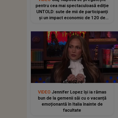
pentru cea mai spectaculoasă ediție
UNTOLD: sute de mii de participanți
și un impact economic de 120 de
milioane de euro
kanald2.ro
VIDEO
Jennifer Lopez își ia rămas
bun de la gemenii săi cu o vacanță
emoționantă în Italia înainte de
facultate