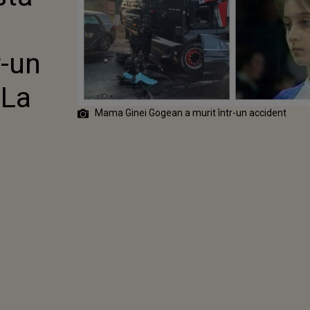
A SPORTIVEI.
RAGEDIA
r-un
 La
Mama Ginei Gogean a murit într-un accident
a