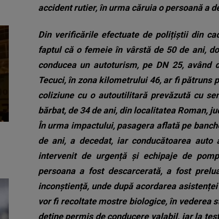
accident rutier, în urma căruia o persoană a d
Din verificările efectuate de polițiștii din cad
faptul că o femeie în vârstă de 50 de ani, do
conducea un autoturism, pe DN 25, având di
Tecuci, în zona kilometrului 46, ar fi pătruns 
coliziune cu o autoutilitară prevăzută cu s
bărbat, de 34 de ani, din localitatea Roman, j
În urma impactului, pasagera aflată pe banche
de ani, a decedat, iar conducătoarea auto 
intervenit de urgență și echipaje de pomp
persoana a fost descarcerată, a fost prelua
inconștiență, unde după acordarea asistenței m
vor fi recoltate mostre biologice, în vederea s
deține permis de conducere valabil, iar la tes