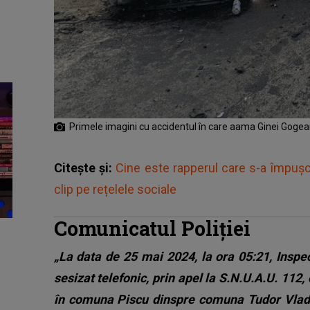
Primele imagini cu accidentul în care aama Ginei Gogea
Citește și:
Cine este rapperul care s-a împușc
clip pe rețelele sociale
Comunicatul Poliției
„La data de 25 mai 2024, la ora 05:21, Inspec
sesizat telefonic, prin apel la S.N.U.A.U. 112, 
în comuna Piscu dinspre comuna Tudor Vladimi