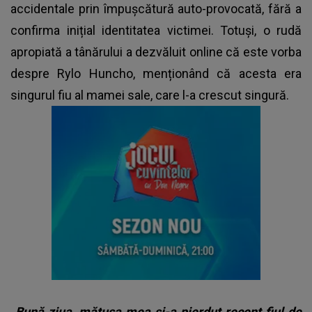
accidentale prin împușcătură auto-provocată, fără a
confirma inițial identitatea victimei. Totuși, o rudă
apropiată a tânărului a dezvăluit online că este vorba
despre Rylo Huncho, menționând că acesta era
singurul fiu al mamei sale, care l-a crescut singură.
„Bună ziua, mătușa mea și-a pierdut recent fiul de