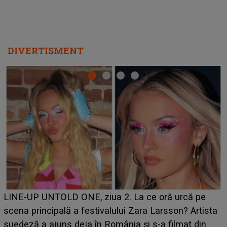
DIVERTISMENT
Ce a dezvăluit noua concurentă din "Casa Iubirii" l-a
luat prin surprindere pe Emanuel. CINE ESTE
BĂIATUL VIZAT de Alexandra?! Aflându-se în fața