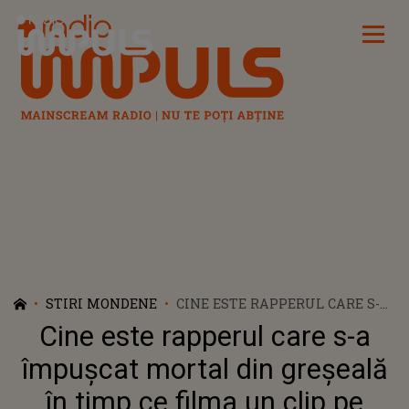
Radio Impuls
STIRI MONDENE
CINE ESTE RAPPERUL CARE S-A
ÎMPUȘCAT MORTAL DIN
Cine este rapperul care s-a
GREȘEALĂ ÎN TIMP CE FILMA
UN CLIP PE REȚELELE SOCIALE
împușcat mortal din greșeală
în timp ce filma un clip pe