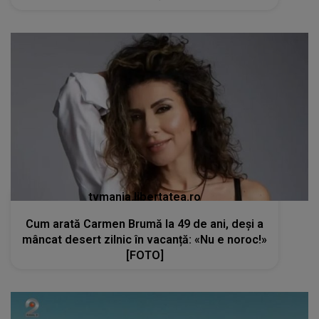
tvmania.libertatea.ro
Cum arată Carmen Brumă la 49 de ani, deși a
mâncat desert zilnic în vacanță: «Nu e noroc!»
[FOTO]