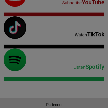
YouTube
Subscribe
TikTok
Watch
Spotify
Listen
Parteneri: