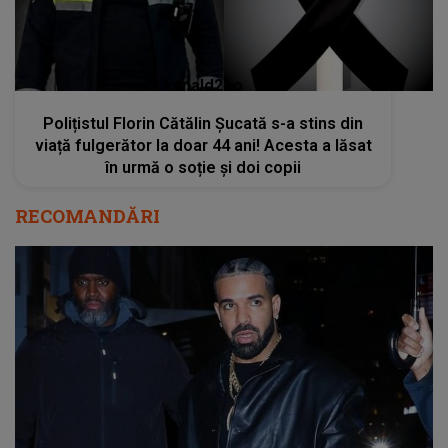
kanald2.ro
Polițistul Florin Cătălin Șucată s-a stins din
viață fulgerător la doar 44 ani! Acesta a lăsat
în urmă o soție și doi copii
RECOMANDĂRI