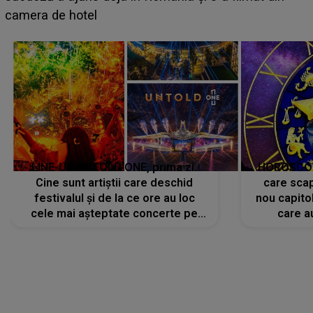
faptului împlinit, A RECUNOSCUT IMEDIAT: "Am
avut..."
LINE-UP UNTOLD ONE, prima zi.
HOROSCOP 
Cine sunt artiștii care deschid
care scap
festivalul și de la ce ore au loc
nou capitol
cele mai așteptate concerte pe
care a
scena principală?
perioadă 