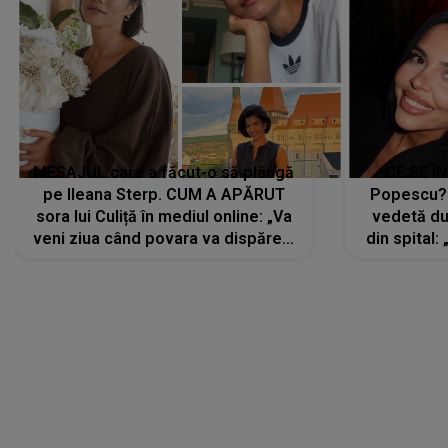
MESAJUL care a făcut-o să plângă
CE SE Î
pe Ileana Sterp. CUM A APĂRUT
Popescu?
sora lui Culiță în mediul online: „Va
vedetă du
veni ziua când povara va dispărea,
din spital:
iar lacrimile...”