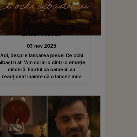
Lansări muzicale
03 nov 2025
Adi, despre lansarea piesei Ce ochi
albaștri ai: "Am scris-o dintr-o emoție
sinceră. Faptul că oamenii au
reacționat înainte să o lansez mi-a
confirmat că adevărul autentic încă
funcționează"