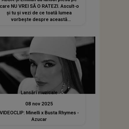
care NU VREI SĂ O RATEZI. Ascult-o
și tu și vezi de ce toată lumea
vorbește despre această
colaborare! Iată cum sună "Unde"
Lansări muzicale
08 nov 2025
VIDEOCLIP: Minelli x Busta Rhymes -
Azucar