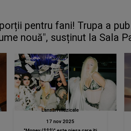
porții pentru fani! Trupa a pub
ume nouă", susținut la Sala Pa
Lansări muzicale
17 nov 2025
"Money ($$$)" este piesa care îți