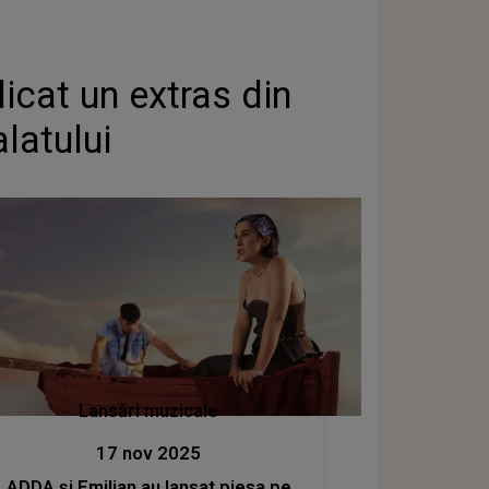
licat un extras din
latului
Lansări muzicale
17 nov 2025
ADDA și Emilian au lansat piesa pe