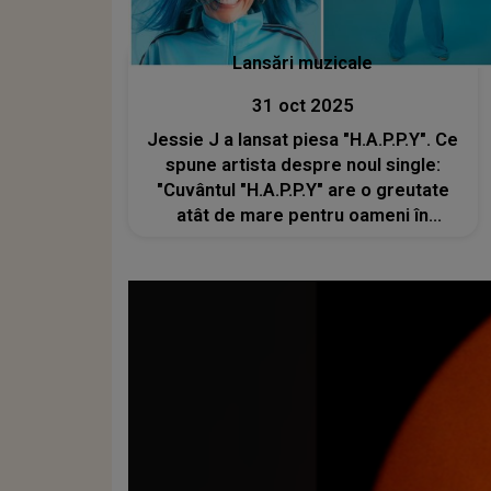
Lansări muzicale
31 oct 2025
Jessie J a lansat piesa "H.A.P.P.Y". Ce
spune artista despre noul single:
"Cuvântul "H.A.P.P.Y" are o greutate
atât de mare pentru oameni în
moduri atât de diferite, iar a-l
pronunța cântând este o senzație
corectă și BUNĂ"