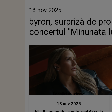
18 nov 2025
byron, surpriză de pro
concertul "Minunata l
Lansări muzicale
18 nov 2025
HITUL momentului este aici! Ascultă