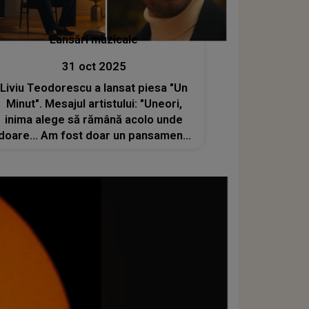
Lansări muzicale
31 oct 2025
Liviu Teodorescu a lansat piesa "Un
Minut". Mesajul artistului: "Uneori,
inima alege să rămână acolo unde
doare... Am fost doar un pansament,
dar a meritat fiecare secundă"