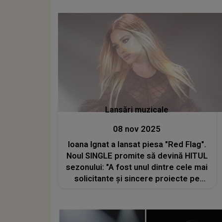
Lansări muzicale
08 nov 2025
Ioana Ignat a lansat piesa "Red Flag".
Noul SINGLE promite să devină HITUL
sezonului: "A fost unul dintre cele mai
solicitante și sincere proiecte pe
care le-am făcut"