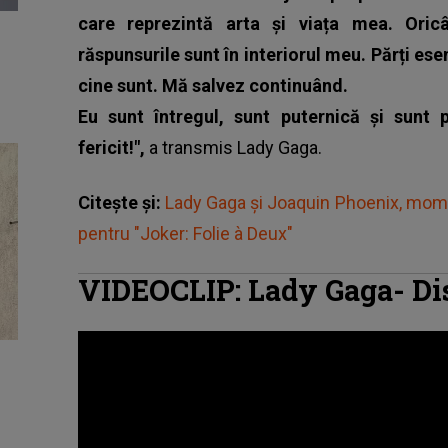
care reprezintă arta și viața mea. Oricâ
răspunsurile sunt în interiorul meu. Părți es
cine sunt. Mă salvez continuând.
Eu sunt întregul, sunt puternică și sunt 
fericit!",
a transmis
Lady Gaga
.
Citește și:
Lady Gaga și Joaquin Phoenix, moment
pentru "Joker: Folie à Deux"
VIDEOCLIP: Lady Gaga- Di