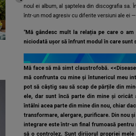
noul ei album, al șaptelea din discografia sa. În
într-un mod agresiv cu diferite versiuni ale ei —
"Mă gândesc mult la relația pe care o am 
niciodată ușor să înfrunt modul în care sunt 
Mă face să mă simt claustrofobă. <<Disease>
mă confrunta cu mine și întunericul meu in
pot să câștig sau să scap de părțile din mi
ele, dar sunt încă parte din mine și oricât
întâlni acea parte din mine din nou, chiar da
transformare, alergare, purificare. Din nou ș
integrare este într-un final frumoasă pentru
să o controlez. Sunt dirijorul propriei mele