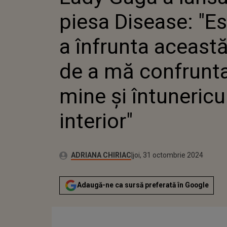
ÎNF
piesa Disease: "E
ACEA
A M
CU M
a înfrunta această
ÎNT
INTE
de a mă confrunt
mine și întuneric
interior"
Autor:
Publicat:
ADRIANA CHIRIAC
joi, 31 octombrie 2024
Adaugă-ne ca sursă preferată în Google