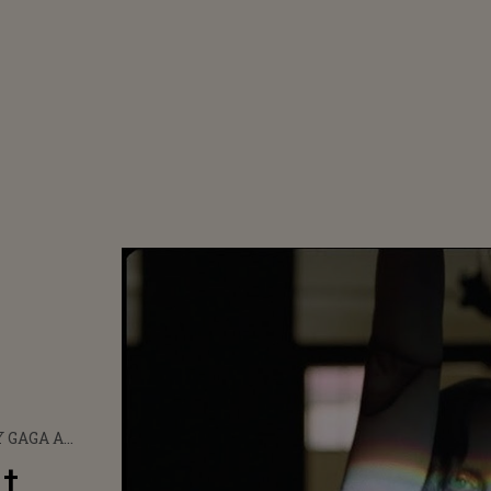
 GAGA A
AT PIESA
t
ASE: "ESTE DE A