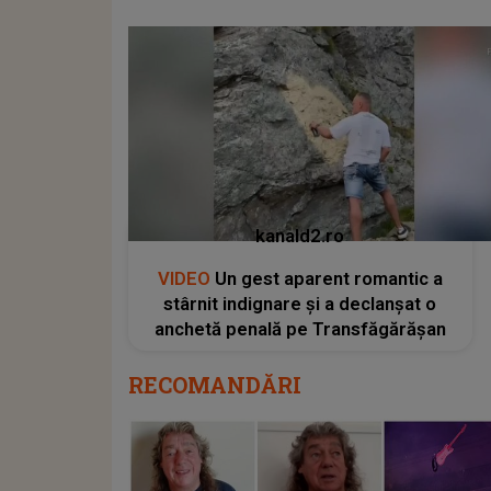
kanald2.ro
VIDEO
Un gest aparent romantic a
stârnit indignare și a declanșat o
anchetă penală pe Transfăgărășan
RECOMANDĂRI