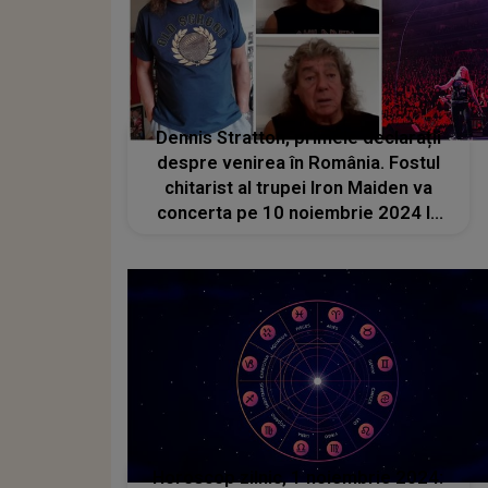
Dennis Stratton, primele declarații
despre venirea în România. Fostul
chitarist al trupei Iron Maiden va
concerta pe 10 noiembrie 2024 la
Cluj
Horoscop zilnic, 1 noiembrie 2024: