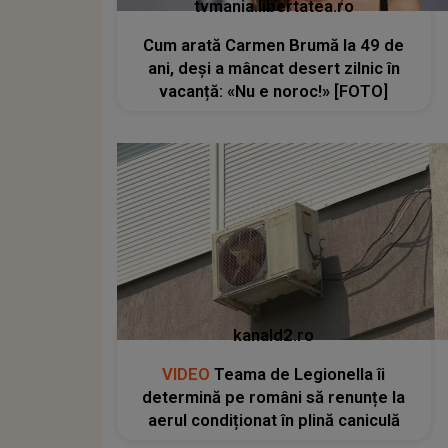
tvmania.libertatea.ro
Cum arată Carmen Brumă la 49 de
ani, deși a mâncat desert zilnic în
vacanță: «Nu e noroc!» [FOTO]
kanald2.ro
VIDEO
Teama de Legionella îi
determină pe români să renunțe la
aerul condiționat în plină caniculă