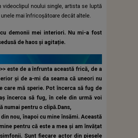
 videoclipul noului single, artista se luptă
 unele mai înfricoșătoare decât altele.
cu demonii mei interiori. Nu mi-a fost
sedusă de haos și agitație.
> este de a înfrunta această frică, de a
terior și de a-mi da seama că uneori nu
ne care mă sperie. Pot încerca să fug de
 aș încerca să fug, în cele din urmă voi
că numai pentru o clipă.Dans,
i din nou, înapoi cu mine însămi. Această
 mine pentru că este a mea și am învățat
 simfonii. Sunt fiecare actor din piesele