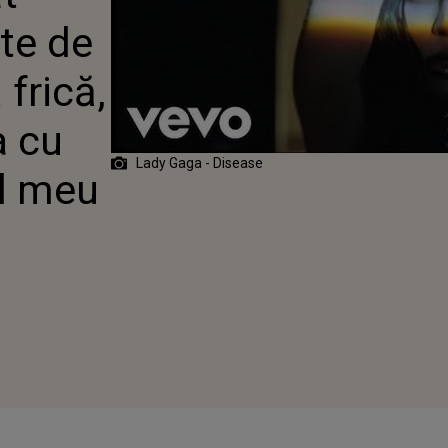
RUNTA
ste de
STĂ FRICĂ, DE
Ă CONFRUNTA
INE ȘI
 frică,
UNERICUL MEU
RIOR"
a cu
Lady Gaga - Disease
ul meu