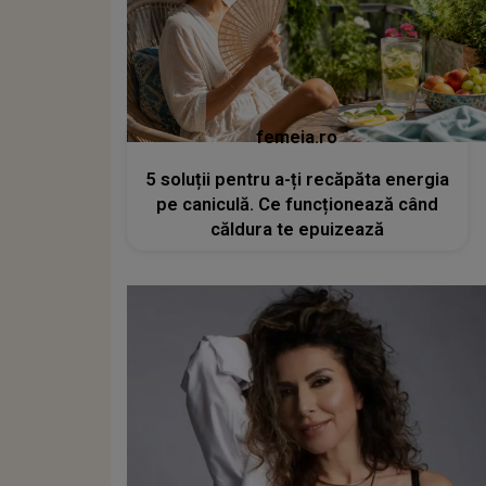
femeia.ro
5 soluții pentru a-ți recăpăta energia
pe caniculă. Ce funcționează când
căldura te epuizează