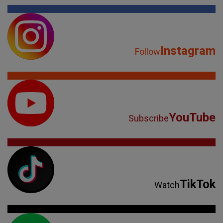
Instagram
Follow
YouTube
Subscribe
TikTok
Watch