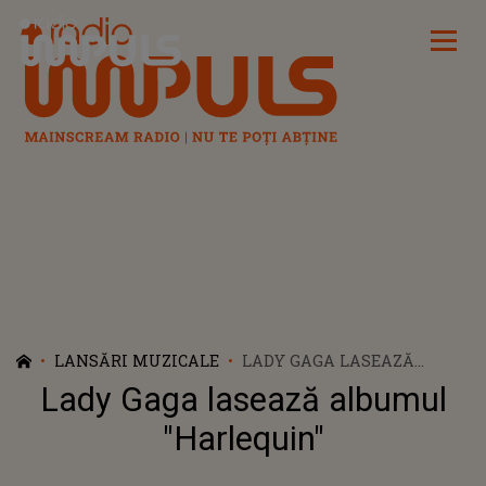
Radio Impuls
LANSĂRI MUZICALE
LADY GAGA LASEAZĂ
ALBUMUL "HARLEQUIN"
Lady Gaga lasează albumul
"Harlequin"