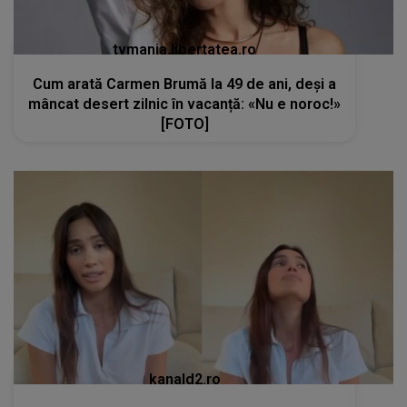
tvmania.libertatea.ro
Cum arată Carmen Brumă la 49 de ani, deși a
mâncat desert zilnic în vacanță: «Nu e noroc!»
[FOTO]
kanald2.ro