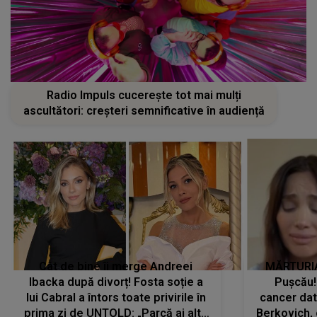
Radio Impuls cucerește tot mai mulți
ascultători: creșteri semnificative în audiență
Cât de bine îi merge Andreei
MĂRTURIA
Ibacka după divorț! Fosta soție a
Pușcău!
lui Cabral a întors toate privirile în
cancer dato
prima zi de UNTOLD: „Parcă ai altă
Berkovich, 