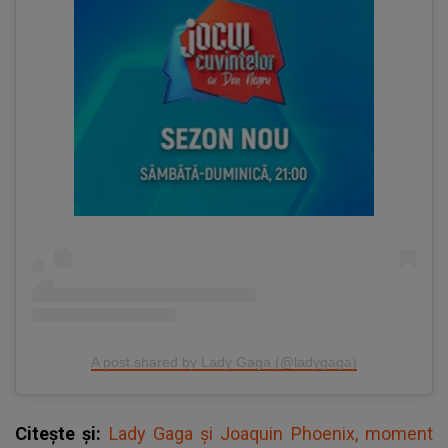
A post shared by Lady Gaga (@ladygaga)
Citește și:
Lady Gaga și Joaquin Phoenix, moment