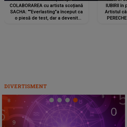
COLABORAREA cu artista scoțiană
IUBIRII în
SACHA: ""Everlasting"a început ca
Artistul 
o piesă de test, dar a devenit
PERECHE 
imediat preferata fanilor. Sacha și
care aleg
cu mine știam că nu am putea să o
același dr
păstrăm doar pentru noi prea mult
R
timp"
DIVERTISMENT