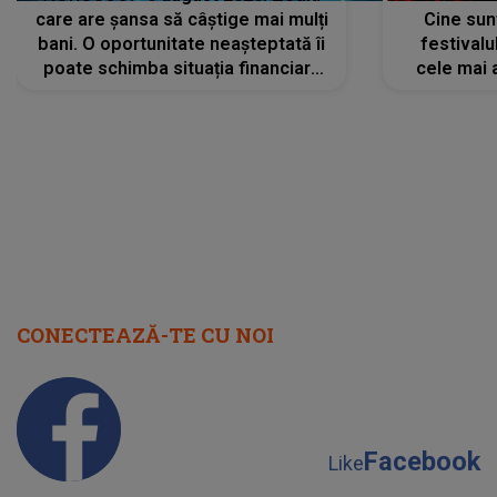
care are șansa să câștige mai mulți
Cine sunt
bani. O oportunitate neașteptată îi
festivalu
poate schimba situația financiară
cele mai 
la început de lună
sc
CONECTEAZĂ-TE CU NOI
Facebook
Like