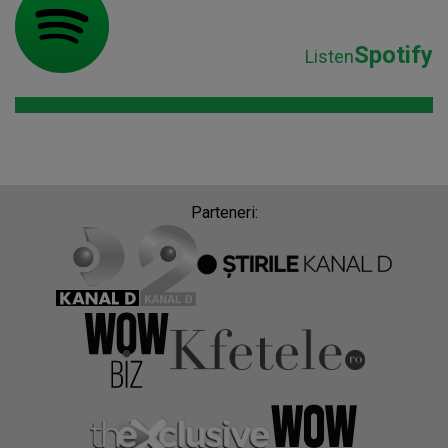
Spotify
Listen
Parteneri: