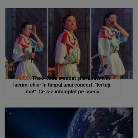
VIDEO
. Theo Rose a cedat și a izbucnit în
lacrimi chiar în timpul unui concert: "Iertați-
mă!". Ce s-a întâmplat pe scenă