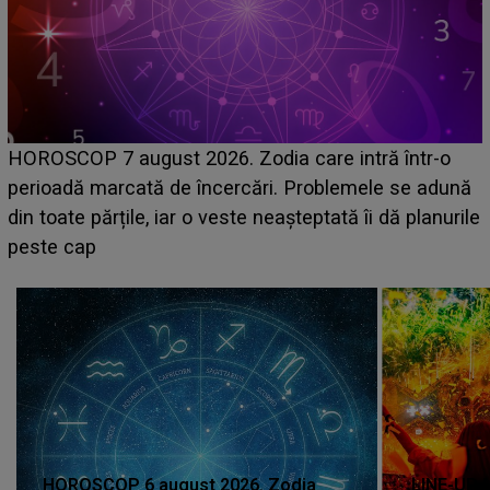
HOROSCOP 7 august 2026. Zodia care intră într-o
perioadă marcată de încercări. Problemele se adună
din toate părțile, iar o veste neașteptată îi dă planurile
peste cap
c
HOROSCOP 6 august 2026. Zodia
LINE-UP 