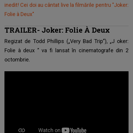
inedit! Cei doi au cântat live la filmările pentru "Joker:
Folie à Deux"
TRAILER- Joker: Folie À Deux
Regizat de Todd Phillips („Very Bad Trip”), „J
oker:
Folie à deux
” va fi lansat în cinematografe din 2
octombrie.