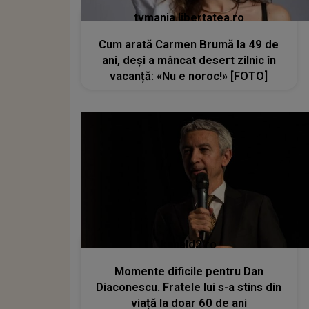
tvmania.libertatea.ro
Cum arată Carmen Brumă la 49 de
ani, deși a mâncat desert zilnic în
vacanță: «Nu e noroc!» [FOTO]
kanald2.ro
Momente dificile pentru Dan
Diaconescu. Fratele lui s-a stins din
viață la doar 60 de ani