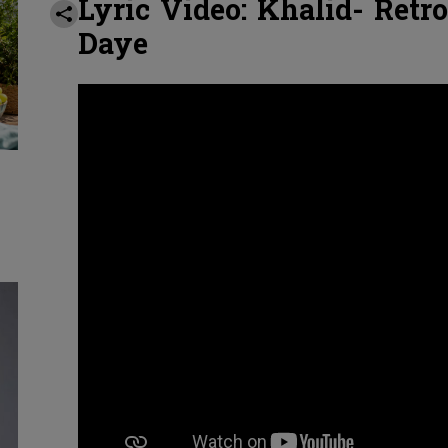
Lyric Video:
Khalid
- Retr
Daye