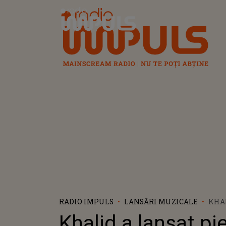
Radio Impuls
RADIO IMPULS
LANSĂRI MUZICALE
KHAL
„RET
Khalid a lansat pi
COLA