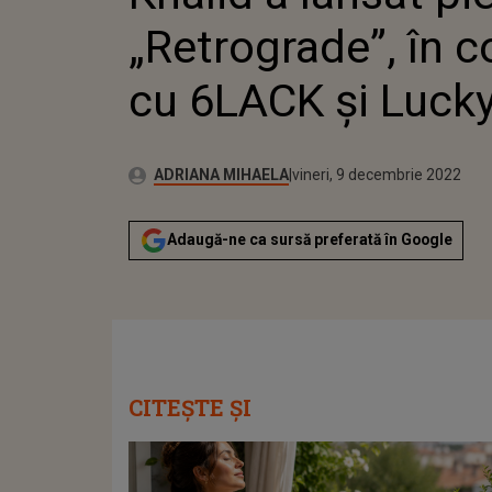
LUC
„Retrograde”, în c
cu 6LACK și Luck
Publicat:
Autor:
joi, 9 decembrie 2021
Actualizat:
ADRIANA MIHAELA
vineri, 9 decembrie 2022
Adaugă-ne ca sursă preferată în Google
CITEȘTE ȘI