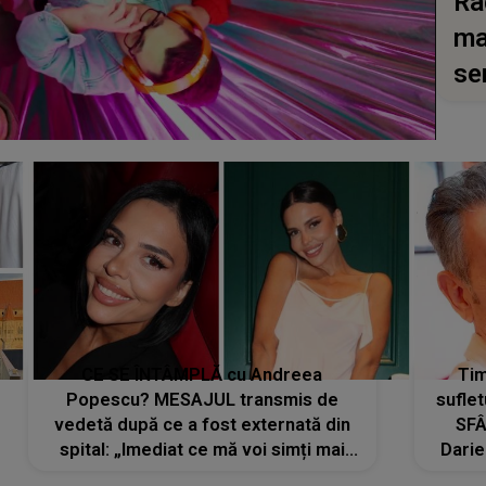
Ra
ma
se
CE SE ÎNTÂMPLĂ cu Andreea
Tim
Popescu? MESAJUL transmis de
suflet
vedetă după ce a fost externată din
SFÂ
spital: „Imediat ce mă voi simți mai
Darie
bine...”