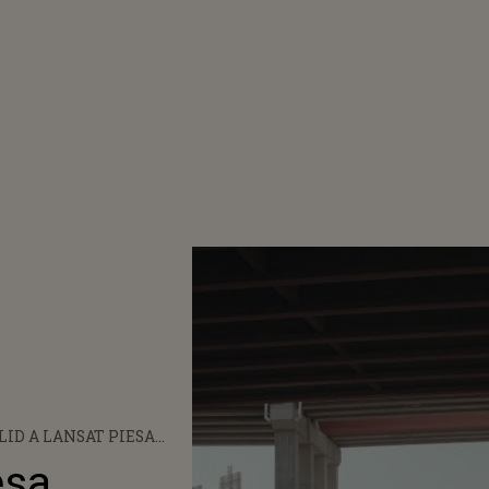
ID A LANSAT PIESA
ROGRADE”, ÎN
esa
BORARE CU 6LACK ȘI