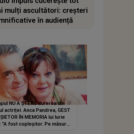
dio Impuls cucerește tot
i mulți ascultători: creșteri
mnificative în audiență
pul NU A ȘTERS durerea din
ul actriței. Anca Pandrea, GEST
ȘIETOR ÎN MEMORIA lui Iurie
: "A fost copleșitor. Pe măsură
ce trece timpul parcă..."