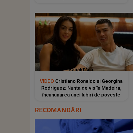
kanald2.ro
VIDEO
Cristiano Ronaldo și Georgina
Rodriguez: Nunta de vis în Madeira,
încununarea unei Iubiri de poveste
RECOMANDĂRI