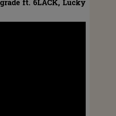
ograde ft. 6LACK,
Lucky