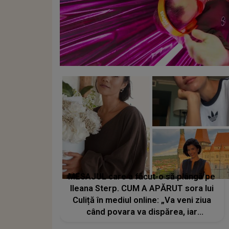
MESAJUL care a făcut-o să plângă pe
Ileana Sterp. CUM A APĂRUT sora lui
Culiță în mediul online: „Va veni ziua
când povara va dispărea, iar
lacrimile...”