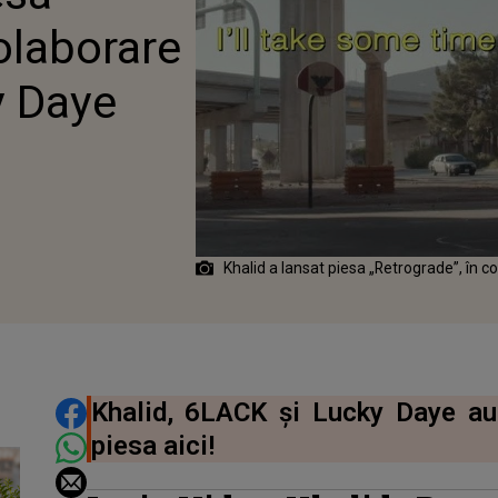
KY DAYE
olaborare
y Daye
Khalid a lansat piesa „Retrograde”, în 
DISTRIBUIE ARTICOLUL
Khalid, 6LACK și Lucky Daye au
piesa aici!