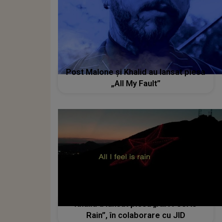
Post Malone și Khalid au lansat piesa
„All My Fault”
Khalid a lansat piesa „All I Feel Is
Rain”, în colaborare cu JID