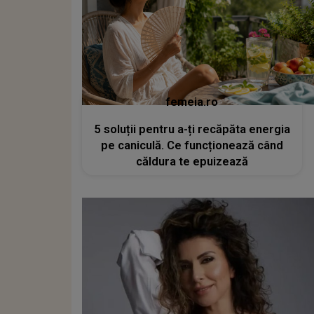
femeia.ro
5 soluții pentru a-ți recăpăta energia
pe caniculă. Ce funcționează când
căldura te epuizează