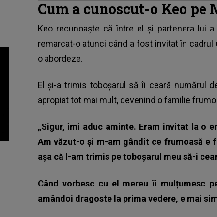
Cum a cunoscut-o Keo pe 
Keo
recunoaște că între el și partenera lui a 
remarcat-o atunci când a fost invitat în cadrul 
o abordeze.
El și-a trimis toboșarul să îi ceară numărul de
apropiat tot mai mult, devenind o familie frumoa
„Sigur, îmi aduc aminte. Eram invitat la o 
Am văzut-o și m-am gândit ce frumoasă e f
așa că l-am trimis pe toboșarul meu să-i cea
Când vorbesc cu el mereu îi mulțumesc pen
amândoi dragoste la prima vedere, e mai sim