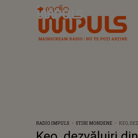
Radio Impuls
RADIO IMPULS
STIRI MONDENE
KEO, DE
VIAȚA D
Keo, dezvăluiri din
CUM A C