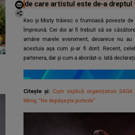
de care artistul este de-a dreptul
Keo și Misty trăiesc o frumoasă poveste de 
împreună. Cei doi ar fi trebuit să se căsător
amâne marele eveniment, deoarece nu au 
acestuia așa cum și-ar fi dorit. Recent, cel
partenera, dar și cum a abordat-o. Iată declarații
Citește și:
Cum explică organizatorii SAGA de
Minaj: "Ne depășește puterile"