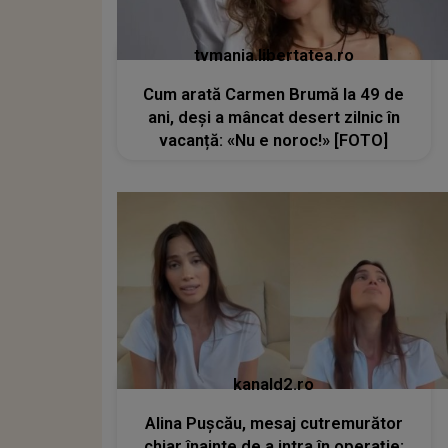
tvmania.libertatea.ro
Cum arată Carmen Brumă la 49 de
ani, deși a mâncat desert zilnic în
vacanță: «Nu e noroc!» [FOTO]
kanald2.ro
Alina Pușcău, mesaj cutremurător
chiar înainte de a intra în operație: