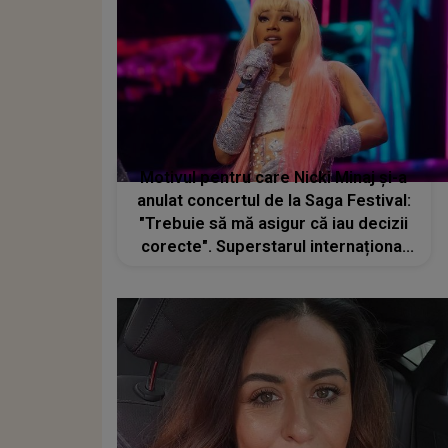
Motivul pentru care Nicki Minaj și-a
anulat concertul de la Saga Festival:
"Trebuie să mă asigur că iau decizii
corecte". Superstarul internațional
era cap de afiș