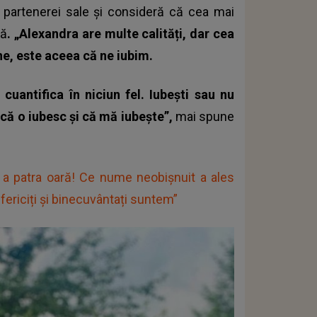
a partenerei sale și consideră că cea mai
tă
. „Alexandra are multe calități, dar cea
ne, este aceea că ne iubim.
cuantifica în niciun fel. Iubești sau nu
 că o iubesc și că mă iubește”,
mai spune
u a patra oară! Ce nume neobișnuit a ales
 fericiți și binecuvântați suntem”