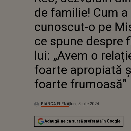
MISTY Ș
de familie! Cum a
DESPRE 
„AVEM O
FOARTE 
cunoscut-o pe Mis
FOARTE
ce spune despre f
lui: „Avem o relați
foarte apropiată ș
foarte frumoasă”
Autor:
Publicat:
BIANCA ELENA
luni, 8 iulie 2024
Adaugă-ne ca sursă preferată în Google