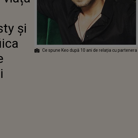
I CE SPUNE
FIICA LUI:
 RELAȚIE
APROPIATĂ ȘI
ty și
 FRUMOASĂ”
iica
Ce spune Keo după 10 ani de relația cu partenera 
e
i