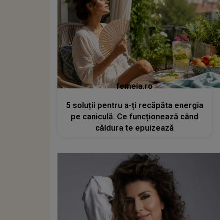
femeia.ro
5 soluții pentru a-ți recăpăta energia
pe caniculă. Ce funcționează când
căldura te epuizează