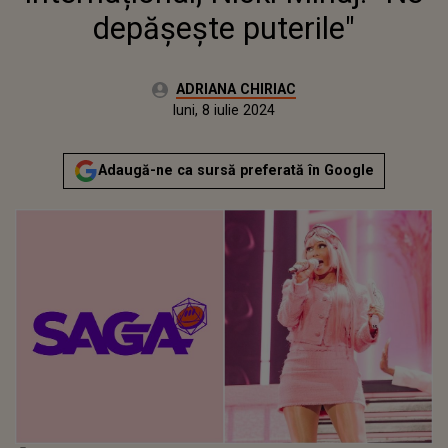
depășește puterile"
Autor:
ADRIANA CHIRIAC
Publicat:
luni, 8 iulie 2024
Actualizat:
luni, 8 iulie 2024
Adaugă-ne ca sursă preferată în Google