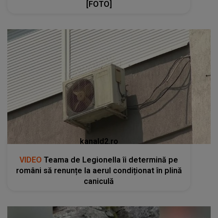
[FOTO]
kanald2.ro
VIDEO
Teama de Legionella îi determină pe
români să renunțe la aerul condiționat în plină
caniculă