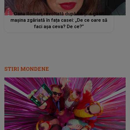
Oana Roman, revoltată după ce și-a găsit
mașina zgâriată în fața casei: „De ce oare să
faci aşa ceva? De ce?”
STIRI MONDENE