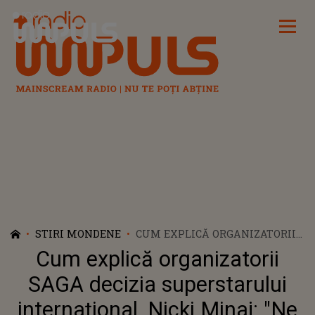
Radio Impuls
STIRI MONDENE
CUM EXPLICĂ ORGANIZATORII
SAGA DECIZIA SUPERSTARULUI
Cum explică organizatorii
INTERNAȚIONAL, NICKI MINAJ:
"NE DEPĂȘEȘTE PUTERILE"
SAGA decizia superstarului
internațional, Nicki Minaj: "Ne