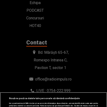
Echipa
PODCAST
Concursuri
HOT40
Contact
Bd. Mărăști 65-67,
Romexpo Intrarea C,
Pavilion T, sector 1
office@radioimpuls.ro
LIVE : 0754-222.999
WhatsApp: 0754-222.999
Nouă ne pasă ca datele tale personale să rămână confidențiale
Noi și partenerii noștri
589
stocăm și/sau accesăm informații pe dispozitivul dvs., precum identificatorii cookie unici pentru
prelucrarea datelor cu caracter personal. Puteți accepta sau gestiona preferințele dvs. făcând clic mai jos, respectiv vă