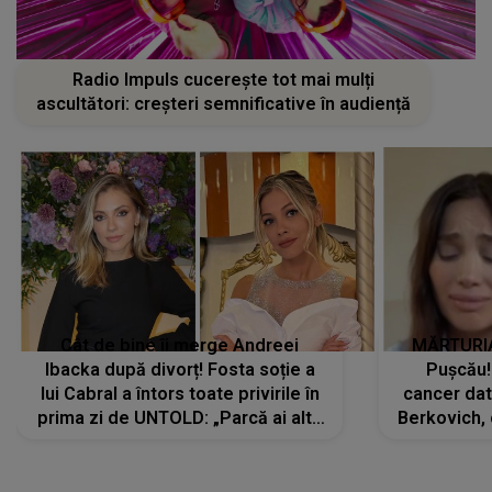
Radio Impuls cucerește tot mai mulți
ascultători: creșteri semnificative în audiență
Cât de bine îi merge Andreei
MĂRTURIA
Ibacka după divorț! Fosta soție a
Pușcău!
lui Cabral a întors toate privirile în
cancer dato
prima zi de UNTOLD: „Parcă ai altă
Berkovich, 
strălucire, emani putere,
accident ru
încredere, siguranță...”
Dacă nu 