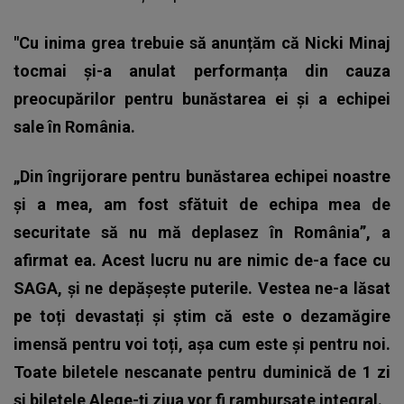
"Cu inima grea trebuie să anunțăm că Nicki Minaj
tocmai și-a anulat performanța din cauza
preocupărilor pentru bunăstarea ei și a echipei
sale în România.
„Din îngrijorare pentru bunăstarea echipei noastre
şi a mea, am fost sfătuit de echipa mea de
securitate să nu mă deplasez în România”, a
afirmat ea. Acest lucru nu are nimic de-a face cu
SAGA, și ne depășește puterile. Vestea ne-a lăsat
pe toți devastați și știm că este o dezamăgire
imensă pentru voi toți, așa cum este și pentru noi.
Toate biletele nescanate pentru duminică de 1 zi
și biletele Alege-ți ziua vor fi rambursate integral.