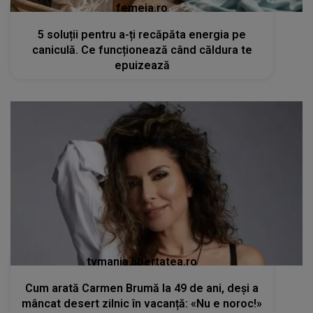
femeia.ro
5 soluții pentru a-ți recăpăta energia pe
caniculă. Ce funcționează când căldura te
epuizează
tvmania.libertatea.ro
Cum arată Carmen Brumă la 49 de ani, deși a
mâncat desert zilnic în vacanță: «Nu e noroc!»