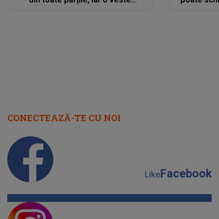
neașteptată îi dă planurile peste
la
cap
CONECTEAZĂ-TE CU NOI
Facebook
Like