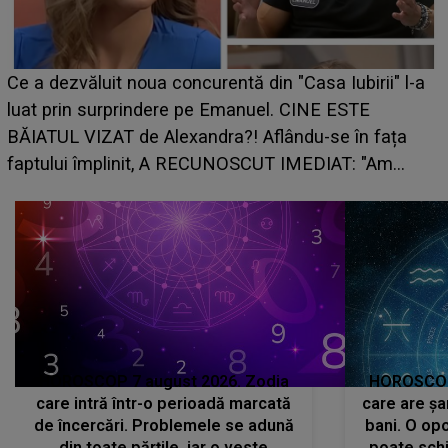
HOROSCOP de weekend, 8-9 august 2026. Zodia
care riscă să rămână fără bani. O decizie luată în
grabă îi aduce pierderi semnificative și îi dă toate
planurile peste cap
HOROSCOP 7 august 2026. Zodia
HOROSCOP 
care intră într-o perioadă marcată
care are șa
de încercări. Problemele se adună
bani. O opo
din toate părțile, iar o veste
poate schi