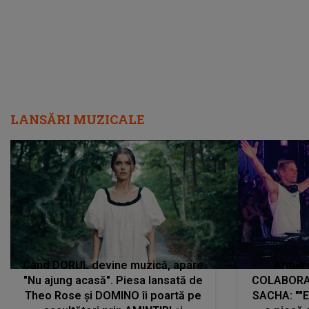
LANSĂRI MUZICALE
Când DORUL devine muzică, apare
Armin 
"Nu ajung acasă". Piesa lansată de
COLABORAR
Theo Rose și DOMINO îi poartă pe
SACHA: ""E